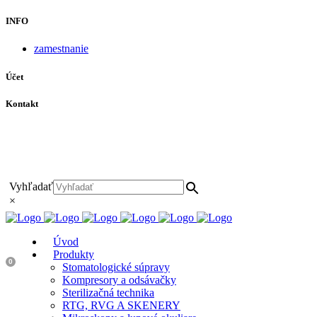
INFO
zamestnanie
Účet
Kontakt
+421 911 628 215
+421 911 965 062
hls-body@hls-body.sk
Družstevná 431/6 Stará Turá
Vyhľadať
×
Úvod
Produkty
0
Stomatologické súpravy
Kompresory a odsávačky
Sterilizačná technika
RTG, RVG A SKENERY