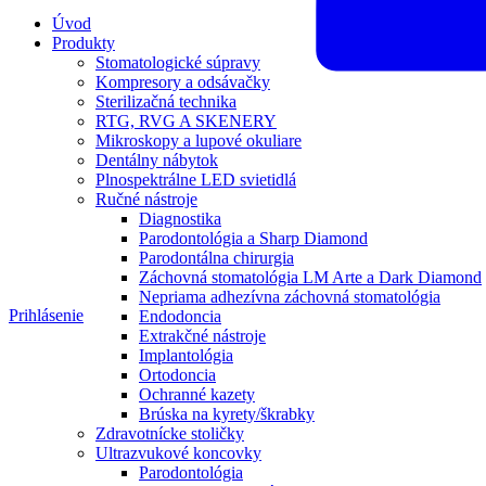
Úvod
Produkty
Stomatologické súpravy
Kompresory a odsávačky
Sterilizačná technika
RTG, RVG A SKENERY
Mikroskopy a lupové okuliare
Dentálny nábytok
Plnospektrálne LED svietidlá
Ručné nástroje
Diagnostika
Parodontológia a Sharp Diamond
Parodontálna chirurgia
Záchovná stomatológia LM Arte a Dark Diamond
Nepriama adhezívna záchovná stomatológia
Prihlásenie
Endodoncia
Extrakčné nástroje
Implantológia
Ortodoncia
Ochranné kazety
Brúska na kyrety/škrabky
Zdravotnícke stoličky
Ultrazvukové koncovky
Parodontológia