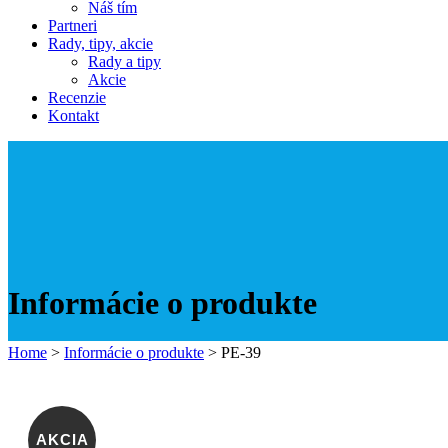
Náš tím
Partneri
Rady, tipy, akcie
Rady a tipy
Akcie
Recenzie
Kontakt
Informácie o produkte
Home
>
Informácie o produkte
>
PE-39
AKCIA