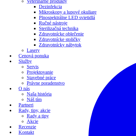
Veterinárne produkty
Dezinfekcia
Mikroskopy a lupové okuliare
Plnospektrálne LED svietidlá
Ručné nástroje
Sterilizačná technika
Zdravotnícke oblečenie
Zdravotnícke stoličky
Zdravotnícky nábytok
Lasery
Cenová ponuka
Služby
Servis
Projektovanie
Stavebné práce
Právne poradenstvo
O nás
Naša história
Náš tím
Partneri
Rady, tipy, akcie
Rady a tipy
Akcie
Recenzie
Kontakt