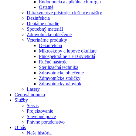
Endodoncia a apikálna chirurgia
Ostatné
Ultrazvukové prístroje a leštiace prášky
Dezinfekcia
Dentálne náradie
Spotrebný materiál
Zdravotnícke oblečenie
Veterinárne produkty
Dezinfekcia
Mikroskopy a lupové okuliare
Plnospektrálne LED svietidlá
Ručné nástroje
Sterilizačná technika
Zdravotnícke oblečenie
Zdravotnícke stoličky
Zdravotnícky nábytok
Lasery
Cenová ponuka
Služby
Servis
Projektovanie
Stavebné práce
Právne poradenstvo
O nás
Naša história