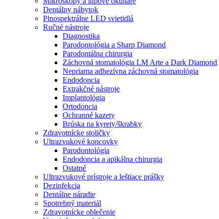
Mikroskopy a lupové okuliare
Dentálny nábytok
Plnospektrálne LED svietidlá
Ručné nástroje
Diagnostika
Parodontológia a Sharp Diamond
Parodontálna chirurgia
Záchovná stomatológia LM Arte a Dark Diamond
Nepriama adhezívna záchovná stomatológia
Endodoncia
Extrakčné nástroje
Implantológia
Ortodoncia
Ochranné kazety
Brúska na kyrety/škrabky
Zdravotnícke stoličky
Ultrazvukové koncovky
Parodontológia
Endodoncia a apikálna chirurgia
Ostatné
Ultrazvukové prístroje a leštiace prášky
Dezinfekcia
Dentálne náradie
Spotrebný materiál
Zdravotnícke oblečenie