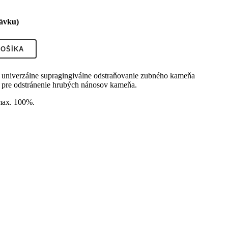
návku)
KOŠÍKA
 univerzálne supragingiválne odstraňovanie zubného kameňa
a pre odstránenie hrubých nánosov kameňa.
max. 100%.