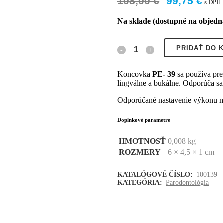
108,00
€
99,75
€
s DPH
Na sklade (dostupné na objed
PRIDAŤ DO 
Koncovka
PE- 39
sa používa pre
lingválne a bukálne. Odporúča s
Odporúčané nastavenie výkonu 
Doplnkové parametre
HMOTNOSŤ
0,008 kg
ROZMERY
6 × 4,5 × 1 cm
KATALÓGOVÉ ČÍSLO:
100139
KATEGÓRIA:
Parodontológia