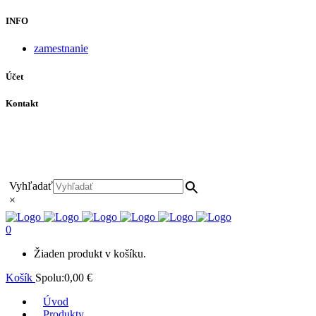
INFO
zamestnanie
Účet
Kontakt
+421 911 628 215
+421 911 965 062
hls-body@hls-body.sk
Družstevná 431/6 Stará Turá
Vyhľadať
×
0
Žiaden produkt v košíku.
Košík
Spolu:
0,00
€
Úvod
Produkty