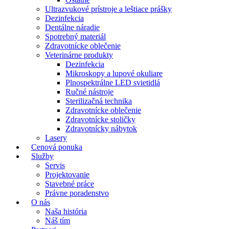
Ultrazvukové prístroje a leštiace prášky
Dezinfekcia
Dentálne náradie
Spotrebný materiál
Zdravotnícke oblečenie
Veterinárne produkty
Dezinfekcia
Mikroskopy a lupové okuliare
Plnospektrálne LED svietidlá
Ručné nástroje
Sterilizačná technika
Zdravotnícke oblečenie
Zdravotnícke stoličky
Zdravotnícky nábytok
Lasery
Cenová ponuka
Služby
Servis
Projektovanie
Stavebné práce
Právne poradenstvo
O nás
Naša história
Náš tím