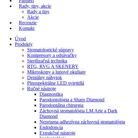
Partneri
Rady, tipy, akcie
Rady a tipy
Akcie
Recenzie
Kontakt
Úvod
Produkty
Stomatologické súpravy
Kompresory a odsávačky
Sterilizačná technika
RTG, RVG A SKENERY
Mikroskopy a lupové okuliare
Dentálny nábytok
Plnospektrálne LED svietidlá
Ručné nástroje
Diagnostika
Parodontológia a Sharp Diamond
Parodontálna chirurgia
Záchovná stomatológia LM Arte a Dark
Diamond
Nepriama adhezívna záchovná stomatológia
Endodoncia
Extrakčné nástroje