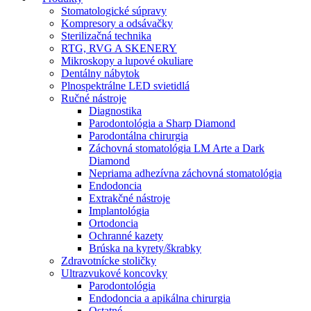
Stomatologické súpravy
Kompresory a odsávačky
Sterilizačná technika
RTG, RVG A SKENERY
Mikroskopy a lupové okuliare
Dentálny nábytok
Plnospektrálne LED svietidlá
Ručné nástroje
Diagnostika
Parodontológia a Sharp Diamond
Parodontálna chirurgia
Záchovná stomatológia LM Arte a Dark
Diamond
Nepriama adhezívna záchovná stomatológia
Endodoncia
Extrakčné nástroje
Implantológia
Ortodoncia
Ochranné kazety
Brúska na kyrety/škrabky
Zdravotnícke stoličky
Ultrazvukové koncovky
Parodontológia
Endodoncia a apikálna chirurgia
Ostatné