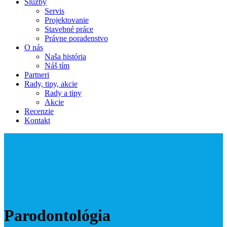
Služby
Servis
Projektovanie
Stavebné práce
Právne poradenstvo
O nás
Naša história
Náš tím
Partneri
Rady, tipy, akcie
Rady a tipy
Akcie
Recenzie
Kontakt
Parodontológia