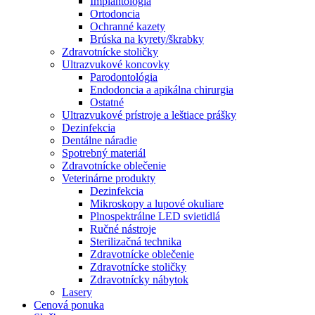
Implantológia
Ortodoncia
Ochranné kazety
Brúska na kyrety/škrabky
Zdravotnícke stoličky
Ultrazvukové koncovky
Parodontológia
Endodoncia a apikálna chirurgia
Ostatné
Ultrazvukové prístroje a leštiace prášky
Dezinfekcia
Dentálne náradie
Spotrebný materiál
Zdravotnícke oblečenie
Veterinárne produkty
Dezinfekcia
Mikroskopy a lupové okuliare
Plnospektrálne LED svietidlá
Ručné nástroje
Sterilizačná technika
Zdravotnícke oblečenie
Zdravotnícke stoličky
Zdravotnícky nábytok
Lasery
Cenová ponuka