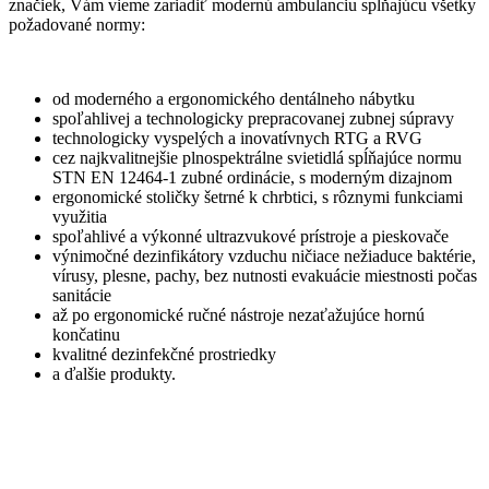
značiek, Vám vieme zariadiť modernú ambulanciu spĺňajúcu všetky
požadované normy:
od moderného a ergonomického dentálneho nábytku
spoľahlivej a technologicky prepracovanej zubnej súpravy
technologicky vyspelých a inovatívnych RTG a RVG
cez najkvalitnejšie plnospektrálne svietidlá spĺňajúce normu
STN EN 12464-1 zubné ordinácie, s moderným dizajnom
ergonomické stoličky šetrné k chrbtici, s rôznymi funkciami
využitia
spoľahlivé a výkonné ultrazvukové prístroje a pieskovače
výnimočné dezinfikátory vzduchu ničiace nežiaduce baktérie,
vírusy, plesne, pachy, bez nutnosti evakuácie miestnosti počas
sanitácie
až po ergonomické ručné nástroje nezaťažujúce hornú
končatinu
kvalitné dezinfekčné prostriedky
a ďalšie produkty.