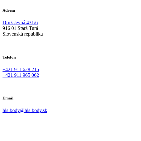
Adresa
Družstevná 431/6
916 01 Stará Turá
Slovenská republika
Telefón
+421 911 628 215
+421 911 965 062
Email
hls-body@hls-body.sk
Podmienky