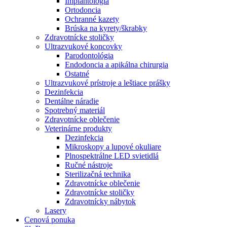
Implantológia
Ortodoncia
Ochranné kazety
Brúska na kyrety/škrabky
Zdravotnícke stoličky
Ultrazvukové koncovky
Parodontológia
Endodoncia a apikálna chirurgia
Ostatné
Ultrazvukové prístroje a leštiace prášky
Dezinfekcia
Dentálne náradie
Spotrebný materiál
Zdravotnícke oblečenie
Veterinárne produkty
Dezinfekcia
Mikroskopy a lupové okuliare
Plnospektrálne LED svietidlá
Ručné nástroje
Sterilizačná technika
Zdravotnícke oblečenie
Zdravotnícke stoličky
Zdravotnícky nábytok
Lasery
Cenová ponuka