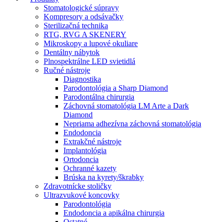
Stomatologické súpravy
Kompresory a odsávačky
Sterilizačná technika
RTG, RVG A SKENERY
Mikroskopy a lupové okuliare
Dentálny nábytok
Plnospektrálne LED svietidlá
Ručné nástroje
Diagnostika
Parodontológia a Sharp Diamond
Parodontálna chirurgia
Záchovná stomatológia LM Arte a Dark
Diamond
Nepriama adhezívna záchovná stomatológia
Endodoncia
Extrakčné nástroje
Implantológia
Ortodoncia
Ochranné kazety
Brúska na kyrety/škrabky
Zdravotnícke stoličky
Ultrazvukové koncovky
Parodontológia
Endodoncia a apikálna chirurgia
Ostatné