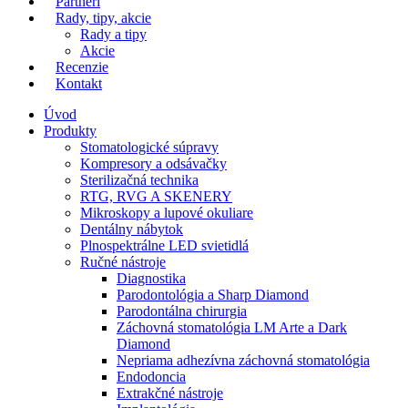
Partneri
Rady, tipy, akcie
Rady a tipy
Akcie
Recenzie
Kontakt
Úvod
Produkty
Stomatologické súpravy
Kompresory a odsávačky
Sterilizačná technika
RTG, RVG A SKENERY
Mikroskopy a lupové okuliare
Dentálny nábytok
Plnospektrálne LED svietidlá
Ručné nástroje
Diagnostika
Parodontológia a Sharp Diamond
Parodontálna chirurgia
Záchovná stomatológia LM Arte a Dark
Diamond
Nepriama adhezívna záchovná stomatológia
Endodoncia
Extrakčné nástroje