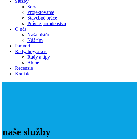
Služby
Servis
Projektovanie
Stavebné práce
Právne poradenstvo
O nás
Naša história
Náš tím
Partneri
Rady, tipy, akcie
Rady a tipy
Akcie
Recenzie
Kontakt
naše služby