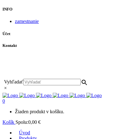
INFO
zamestnanie
Účet
Kontakt
+421 911 628 215
+421 911 965 062
hls-body@hls-body.sk
Družstevná 431/6 Stará Turá
Vyhľadať
×
0
Žiaden produkt v košíku.
Košík
Spolu:
0,00
€
Úvod
Produkty