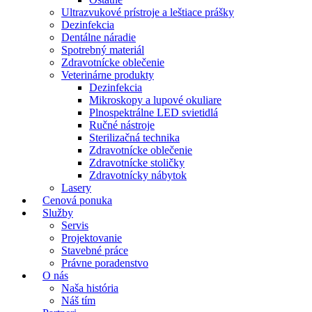
Ultrazvukové prístroje a leštiace prášky
Dezinfekcia
Dentálne náradie
Spotrebný materiál
Zdravotnícke oblečenie
Veterinárne produkty
Dezinfekcia
Mikroskopy a lupové okuliare
Plnospektrálne LED svietidlá
Ručné nástroje
Sterilizačná technika
Zdravotnícke oblečenie
Zdravotnícke stoličky
Zdravotnícky nábytok
Lasery
Cenová ponuka
Služby
Servis
Projektovanie
Stavebné práce
Právne poradenstvo
O nás
Naša história
Náš tím