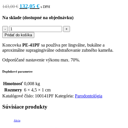
132,05
€
143,00
€
s DPH
Na sklade (dostupné na objednávku)
Pridať do košíka
Koncovka
PE-41PF
sa používa pre lingválne, bukálne a
aproximálne supragingiválne odstraňovanie zubného kameňa.
Odporúčané nastavenie výkonu max. 70%.
Doplnkové parametre
Hmotnosť
0,008 kg
Rozmery
6 × 4,5 × 1 cm
Katalógové číslo:
100141PF
Kategória:
Parodontológia
Súvisiace produkty
Akcia