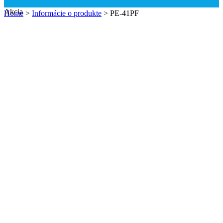
Akcia
Home
>
Informácie o produkte
>
PE-41PF