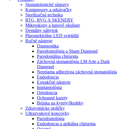
Stomatologické súpravy
Kompresory a odsávačky
Sterilizačná technika
RTG, RVG A SKENERY
Mikroskopy a lupové okuliare
Dentálny nábytok
Plnospektrálne LED svietidlá
Ručné nástroje
Diagnostika
Parodontológia a Sharp Diamond
Parodontálna chirurgia
Záchovná stomatológia LM Arte a Dark
Diamond
Nepriama adhezívna záchovná stomatológia
Endodoncia
Extrakčné nástroje
Implantológia
Ortodoncia
Ochranné kazety
Brúska na kyrety/škrabky
Zdravotnícke stoličky
Ultrazvukové koncovky
Parodontológia
Endodoncia a apikálna chirurgia
Ostatné