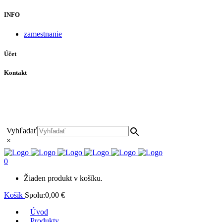
INFO
zamestnanie
Účet
Kontakt
+421 911 628 215
+421 911 965 062
hls-body@hls-body.sk
Družstevná 431/6 Stará Turá
Vyhľadať
×
0
Žiaden produkt v košíku.
Košík
Spolu:
0,00
€
Úvod
Produkty