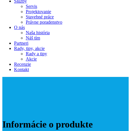
Služby
Servis
Projektovanie
Stavebné práce
Právne poradenstvo
O nás
Naša história
Náš tím
Partneri
Rady, tipy, akcie
Rady a tipy
Akcie
Recenzie
Kontakt
Informácie o produkte