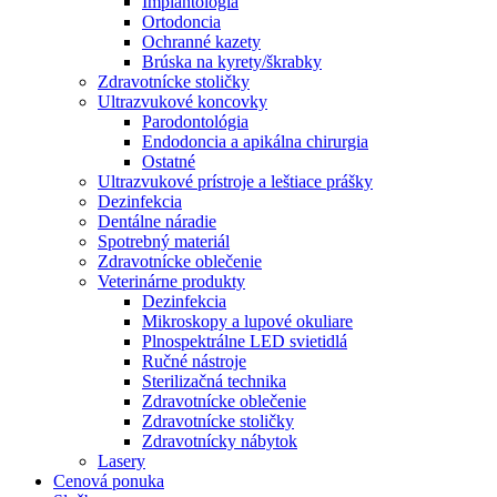
Implantológia
Ortodoncia
Ochranné kazety
Brúska na kyrety/škrabky
Zdravotnícke stoličky
Ultrazvukové koncovky
Parodontológia
Endodoncia a apikálna chirurgia
Ostatné
Ultrazvukové prístroje a leštiace prášky
Dezinfekcia
Dentálne náradie
Spotrebný materiál
Zdravotnícke oblečenie
Veterinárne produkty
Dezinfekcia
Mikroskopy a lupové okuliare
Plnospektrálne LED svietidlá
Ručné nástroje
Sterilizačná technika
Zdravotnícke oblečenie
Zdravotnícke stoličky
Zdravotnícky nábytok
Lasery
Cenová ponuka