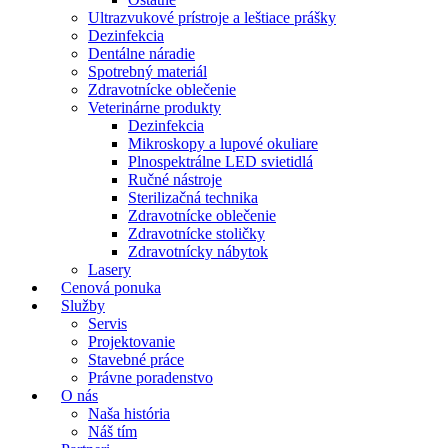
Ultrazvukové prístroje a leštiace prášky
Dezinfekcia
Dentálne náradie
Spotrebný materiál
Zdravotnícke oblečenie
Veterinárne produkty
Dezinfekcia
Mikroskopy a lupové okuliare
Plnospektrálne LED svietidlá
Ručné nástroje
Sterilizačná technika
Zdravotnícke oblečenie
Zdravotnícke stoličky
Zdravotnícky nábytok
Lasery
Cenová ponuka
Služby
Servis
Projektovanie
Stavebné práce
Právne poradenstvo
O nás
Naša história
Náš tím