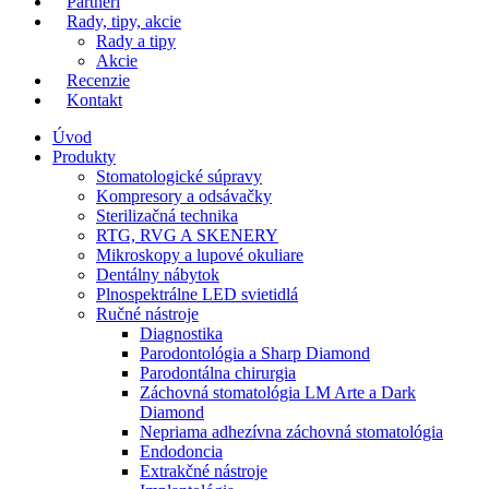
Partneri
Rady, tipy, akcie
Rady a tipy
Akcie
Recenzie
Kontakt
Úvod
Produkty
Stomatologické súpravy
Kompresory a odsávačky
Sterilizačná technika
RTG, RVG A SKENERY
Mikroskopy a lupové okuliare
Dentálny nábytok
Plnospektrálne LED svietidlá
Ručné nástroje
Diagnostika
Parodontológia a Sharp Diamond
Parodontálna chirurgia
Záchovná stomatológia LM Arte a Dark
Diamond
Nepriama adhezívna záchovná stomatológia
Endodoncia
Extrakčné nástroje