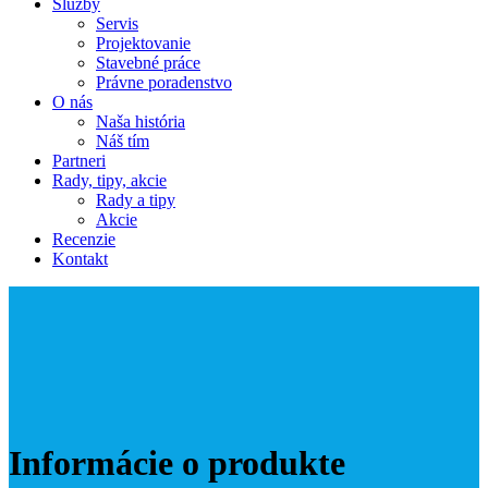
Služby
Servis
Projektovanie
Stavebné práce
Právne poradenstvo
O nás
Naša história
Náš tím
Partneri
Rady, tipy, akcie
Rady a tipy
Akcie
Recenzie
Kontakt
Informácie o produkte