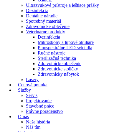
Ultrazvukové prístroje a leštiace prášky
Dezinfekcia
Dentálne náradie
Spotrebný materiál
Zdravotnícke oblečenie
Veterinárne produkty
Dezinfekcia
Mikroskopy a lupové okuliare
Plnospektrálne LED svietidlá
Ručné nástroje
Sterilizačná technika
Zdravotnícke oblečenie
Zdravotnícke stoličky
Zdravotnícky nábytok
Lasery
Cenová ponuka
Služby
Servis
Projektovanie
Stavebné práce
Právne poradenstvo
O nás
Naša história
Náš tím