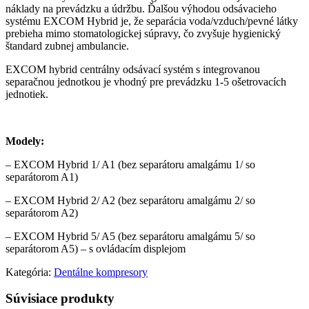
náklady na prevádzku a údržbu. Ďalšou výhodou odsávacieho
systému EXCOM Hybrid je, že separácia voda/vzduch/pevné látky
prebieha mimo stomatologickej súpravy, čo zvyšuje hygienický
štandard zubnej ambulancie.
EXCOM hybrid centrálny odsávací systém s integrovanou
separačnou jednotkou je vhodný pre prevádzku 1-5 ošetrovacích
jednotiek.
Modely:
– EXCOM Hybrid 1/ A1 (bez separátoru amalgámu 1/ so
separátorom A1)
– EXCOM Hybrid 2/ A2 (bez separátoru amalgámu 2/ so
separátorom A2)
– EXCOM Hybrid 5/ A5 (bez separátoru amalgámu 5/ so
separátorom A5) – s ovládacím displejom
Kategória:
Dentálne kompresory
Súvisiace produkty