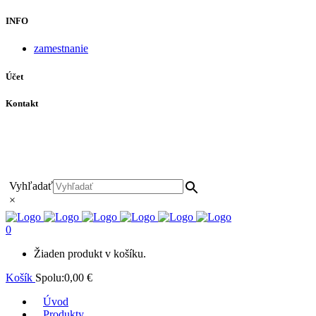
INFO
zamestnanie
Účet
Kontakt
+421 911 628 215
+421 911 965 062
hls-body@hls-body.sk
Družstevná 431/6 Stará Turá
Vyhľadať
×
0
Žiaden produkt v košíku.
Košík
Spolu:
0,00
€
Úvod
Produkty