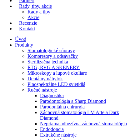
Partneri
Rady, tipy, akcie
Rady a tipy
Akcie
Recenzie
Kontakt
Úvod
Produkty
Stomatologické súpravy
Kompresory a odsávačky
Sterilizačná technika
RTG, RVG A SKENERY
Mikroskopy a lupové okuliare
Dentálny nábytok
Plnospektrálne LED svietidlá
Ručné nástroje
Diagnostika
Parodontológia a Sharp Diamond
Parodontálna chirurgia
Záchovná stomatológia LM Arte a Dark
Diamond
Nepriama adhezívna záchovná stomatológia
Endodoncia
Extrakčné nástroje