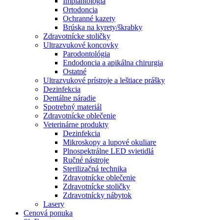
Implantológia
Ortodoncia
Ochranné kazety
Brúska na kyrety/škrabky
Zdravotnícke stoličky
Ultrazvukové koncovky
Parodontológia
Endodoncia a apikálna chirurgia
Ostatné
Ultrazvukové prístroje a leštiace prášky
Dezinfekcia
Dentálne náradie
Spotrebný materiál
Zdravotnícke oblečenie
Veterinárne produkty
Dezinfekcia
Mikroskopy a lupové okuliare
Plnospektrálne LED svietidlá
Ručné nástroje
Sterilizačná technika
Zdravotnícke oblečenie
Zdravotnícke stoličky
Zdravotnícky nábytok
Lasery
Cenová ponuka