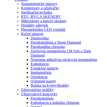
Stomatologické súpravy
Kompresory a odsávačky
Sterilizačná technika
RTG, RVG A SKENERY
Mikroskopy a lupové okuliare
Dentálny nábytok
Plnospektrálne LED svietidlá
Ručné nástroje
Diagnostika
Parodontológia a Sharp Diamond
Parodontálna chirurgia
Záchovná stomatológia LM Arte a Dark
Diamond
Nepriama adhezívna záchovná stomatológia
Endodoncia
Extrakčné nástroje
Implantológia
Ortodoncia
Ochranné kazety
Brúska na kyrety/škrabky
Zdravotnícke stoličky
Ultrazvukové koncovky
Parodontológia
Endodoncia a apikálna chirurgia
Ostatné