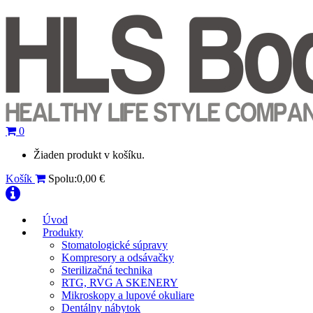
0
Žiaden produkt v košíku.
Košík
Spolu:
0,00
€
Úvod
Produkty
Stomatologické súpravy
Kompresory a odsávačky
Sterilizačná technika
RTG, RVG A SKENERY
Mikroskopy a lupové okuliare
Dentálny nábytok