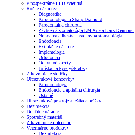
Plnospektrálne LED svietidlá
Ručné nástroje
Diagnostika
Parodontológia a Sharp Diamond
Parodontálna chirurgia
Záchovná stomatológia LM Arte a Dark Diamond
Nepriama adhezívna záchovná stomatológia
Endodoncia
Extrakčné nástroje
Implantológia
Ortodoncia
Ochranné kazety
Brúska na kyrety/škrabky
Zdravotnícke stoličky
Ultrazvukové koncovky
Parodontológia
Endodoncia a apikálna chirurgia
Ostatné
Ultrazvukové prístroje a leštiace prášky
Dezinfekcia
Dentálne náradie
Spotrebný materiál
Zdravotnícke oblečenie
Veterinárne produkty
Dezinfekcia