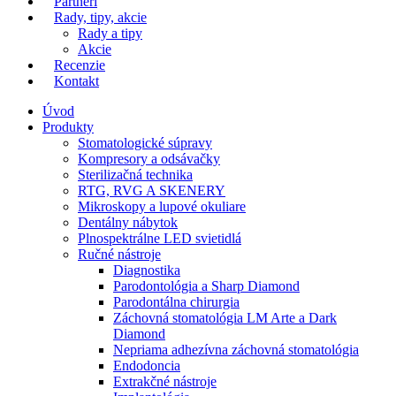
Partneri
Rady, tipy, akcie
Rady a tipy
Akcie
Recenzie
Kontakt
Úvod
Produkty
Stomatologické súpravy
Kompresory a odsávačky
Sterilizačná technika
RTG, RVG A SKENERY
Mikroskopy a lupové okuliare
Dentálny nábytok
Plnospektrálne LED svietidlá
Ručné nástroje
Diagnostika
Parodontológia a Sharp Diamond
Parodontálna chirurgia
Záchovná stomatológia LM Arte a Dark
Diamond
Nepriama adhezívna záchovná stomatológia
Endodoncia
Extrakčné nástroje