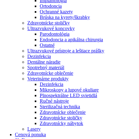
Implantológia
Ortodoncia
Ochranné kazety
Brúska na kyrety/škrabky
Zdravotnícke stoličky
Ultrazvukové koncovky
Parodontológia
Endodoncia a apikálna chirurgia
Ostatné
Ultrazvukové prístroje a leštiace prášky
Dezinfekcia
Dentálne náradie
Spotrebný materiál
Zdravotnícke oblečenie
Veterinárne produkty
Dezinfekcia
Mikroskopy a lupové okuliare
Plnospektrálne LED svietidlá
Ručné nástroje
Sterilizačná technika
Zdravotnícke oblečenie
Zdravotnícke stoličky
Zdravotnícky nábytok
Lasery
Cenová ponuka