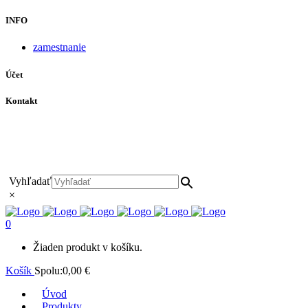
INFO
zamestnanie
Účet
Kontakt
+421 911 628 215
+421 911 965 062
hls-body@hls-body.sk
Družstevná 431/6 Stará Turá
Vyhľadať
×
0
Žiaden produkt v košíku.
Košík
Spolu:
0,00
€
Úvod
Produkty