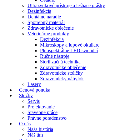
Ultrazvukové prístroje a leštiace prášky
Dezinfekcia
Dentálne náradie
Spotrebný materiál
Zdravotnícke oblečenie
Veterinárne produkty
Dezinfekcia
Mikroskopy a lupové okuliare
Plnospektrálne LED svietidlá
Ručné nástroje
Sterilizačná technika
Zdravotnícke oblečenie
Zdravotnícke stoličky
Zdravotnícky nábytok
Lasery
Cenová ponuka
Služby
Servis
Projektovanie
Stavebné práce
Právne poradenstvo
O nás
Naša história
Náš tím