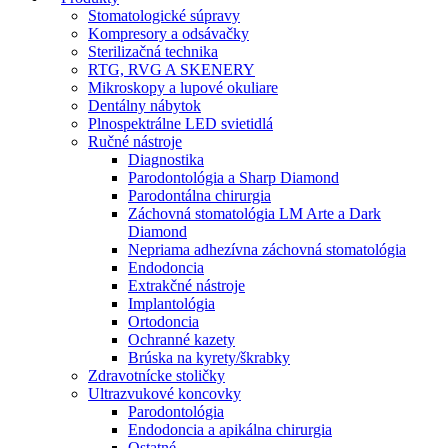
Stomatologické súpravy
Kompresory a odsávačky
Sterilizačná technika
RTG, RVG A SKENERY
Mikroskopy a lupové okuliare
Dentálny nábytok
Plnospektrálne LED svietidlá
Ručné nástroje
Diagnostika
Parodontológia a Sharp Diamond
Parodontálna chirurgia
Záchovná stomatológia LM Arte a Dark
Diamond
Nepriama adhezívna záchovná stomatológia
Endodoncia
Extrakčné nástroje
Implantológia
Ortodoncia
Ochranné kazety
Brúska na kyrety/škrabky
Zdravotnícke stoličky
Ultrazvukové koncovky
Parodontológia
Endodoncia a apikálna chirurgia
Ostatné