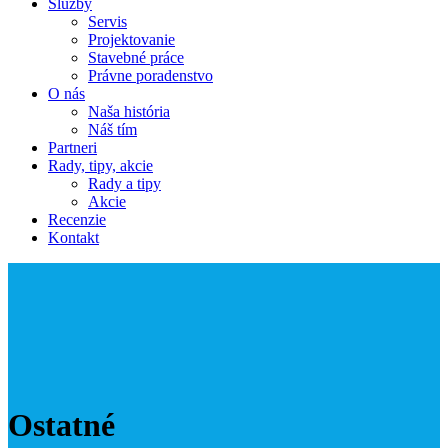
Služby
Servis
Projektovanie
Stavebné práce
Právne poradenstvo
O nás
Naša história
Náš tím
Partneri
Rady, tipy, akcie
Rady a tipy
Akcie
Recenzie
Kontakt
Ostatné