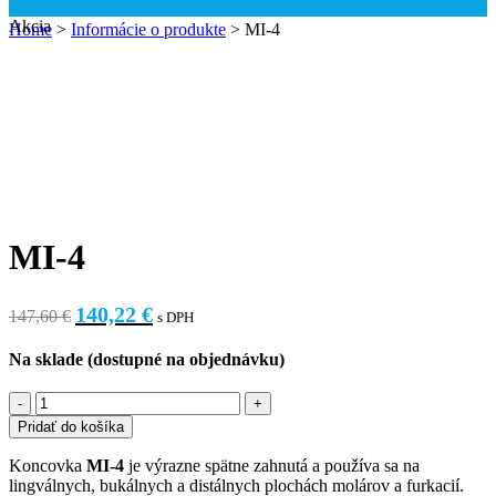
Akcia
Home
>
Informácie o produkte
>
MI-4
MI-4
140,22
€
147,60
€
s DPH
Na sklade (dostupné na objednávku)
Pridať do košíka
Koncovka
MI-4
je výrazne spätne zahnutá a používa sa na
lingválnych, bukálnych a distálnych plochách molárov a furkacií.