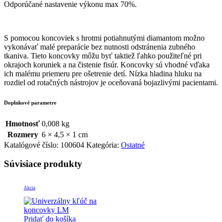
Odporúčané nastavenie výkonu max 70%.
S pomocou koncoviek s hrotmi potiahnutými diamantom možno
vykonávať malé preparácie bez nutnosti odstránenia zubného
tkaniva. Tieto koncovky môžu byť taktiež ľahko použiteľné pri
okrajoch koruniek a na čistenie fisúr. Koncovky sú vhodné vďaka
ich malému priemeru pre ošetrenie detí. Nízka hladina hluku na
rozdiel od rotačných nástrojov je oceňovaná bojazlivými pacientami.
Doplnkové parametre
Hmotnosť
0,008 kg
Rozmery
6 × 4,5 × 1 cm
Katalógové číslo:
100604
Kategória:
Ostatné
Súvisiace produkty
Akcia
Pridať do košíka