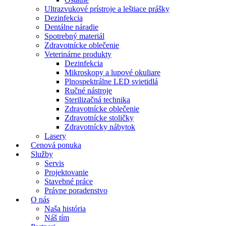
Ultrazvukové prístroje a leštiace prášky
Dezinfekcia
Dentálne náradie
Spotrebný materiál
Zdravotnícke oblečenie
Veterinárne produkty
Dezinfekcia
Mikroskopy a lupové okuliare
Plnospektrálne LED svietidlá
Ručné nástroje
Sterilizačná technika
Zdravotnícke oblečenie
Zdravotnícke stoličky
Zdravotnícky nábytok
Lasery
Cenová ponuka
Služby
Servis
Projektovanie
Stavebné práce
Právne poradenstvo
O nás
Naša história
Náš tím