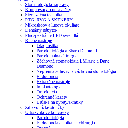
Stomatologické súpravy
Kompresory a odsávačky
Sterilizačná technika
RTG, RVG A SKENERY
Mikroskopy a lupové okuliare
Dentálny nábytok
Plnospektrálne LED svietidlá
Ručné nástroje
Diagnostika
Parodontológia a Sharp Diamond
Parodontálna chirurgia
Záchovná stomatológia LM Arte a Dark
Diamond
Nepriama adhezívna záchovná stomatológia
Endodoncia
Extrakčné nástroje
Implantológia
Ortodoncia
Ochranné kazety
Brúska na kyrety/škrabky
Zdravotnícke stoličky
Ultrazvukové koncovky
Parodontológia
Endodoncia a apikálna chirurgia
Ostatné