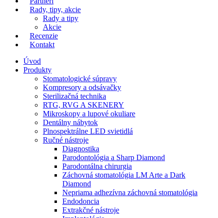
Partneri
Rady, tipy, akcie
Rady a tipy
Akcie
Recenzie
Kontakt
Úvod
Produkty
Stomatologické súpravy
Kompresory a odsávačky
Sterilizačná technika
RTG, RVG A SKENERY
Mikroskopy a lupové okuliare
Dentálny nábytok
Plnospektrálne LED svietidlá
Ručné nástroje
Diagnostika
Parodontológia a Sharp Diamond
Parodontálna chirurgia
Záchovná stomatológia LM Arte a Dark
Diamond
Nepriama adhezívna záchovná stomatológia
Endodoncia
Extrakčné nástroje