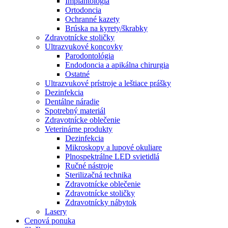
Implantológia
Ortodoncia
Ochranné kazety
Brúska na kyrety/škrabky
Zdravotnícke stoličky
Ultrazvukové koncovky
Parodontológia
Endodoncia a apikálna chirurgia
Ostatné
Ultrazvukové prístroje a leštiace prášky
Dezinfekcia
Dentálne náradie
Spotrebný materiál
Zdravotnícke oblečenie
Veterinárne produkty
Dezinfekcia
Mikroskopy a lupové okuliare
Plnospektrálne LED svietidlá
Ručné nástroje
Sterilizačná technika
Zdravotnícke oblečenie
Zdravotnícke stoličky
Zdravotnícky nábytok
Lasery
Cenová ponuka