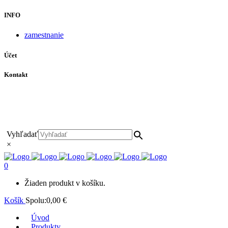
INFO
zamestnanie
Účet
Kontakt
+421 911 628 215
+421 911 965 062
hls-body@hls-body.sk
Družstevná 431/6 Stará Turá
Vyhľadať
×
0
Žiaden produkt v košíku.
Košík
Spolu:
0,00
€
Úvod
Produkty