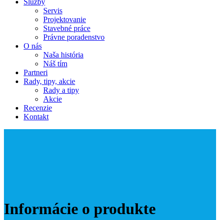
Služby
Servis
Projektovanie
Stavebné práce
Právne poradenstvo
O nás
Naša história
Náš tím
Partneri
Rady, tipy, akcie
Rady a tipy
Akcie
Recenzie
Kontakt
Informácie o produkte