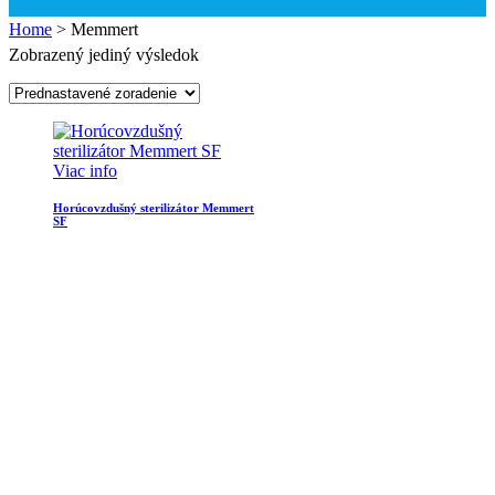
Home
>
Memmert
Zobrazený jediný výsledok
Viac info
Horúcovzdušný sterilizátor Memmert
SF