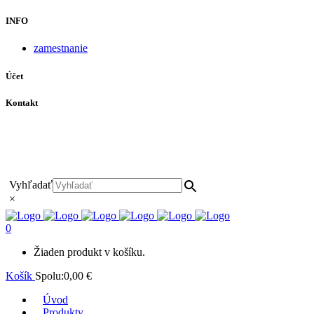
INFO
zamestnanie
Účet
Kontakt
+421 911 628 215
+421 911 965 062
hls-body@hls-body.sk
Družstevná 431/6 Stará Turá
Vyhľadať
×
0
Žiaden produkt v košíku.
Košík
Spolu:
0,00
€
Úvod
Produkty