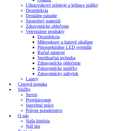
Ultrazvukové prístroje a leštiace prášky
Dezinfekcia
Dentálne náradie
Spotrebný materiál
Zdravotnícke oblečenie
Veterinárne produkty
Dezinfekcia
Mikroskopy a lupové okuliare
Plnospektrálne LED svietidlá
Ručné nástroje
Sterilizačná technika
Zdravotnícke oblečenie
Zdravotnícke stoličky
Zdravotnícky nábytok
Lasery
Cenová ponuka
Služby
Servis
Projektovanie
Stavebné práce
Právne poradenstvo
O nás
Naša história
Náš tím