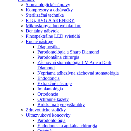
Stomatologické súpravy
Kompresory a odsávačky
Sterilizačná technika
RTG, RVG A SKENERY
Mikroskopy a lupové okuliare
Dentálny nábytok
Plnospektrálne LED svietidlá
Ručné nástroje
Diagnostika
Parodontológia a Sharp Diamond
Parodontálna chirurgia
Záchovná stomatológia LM Arte a Dark
Diamond
Nepriama adhezívna záchovná stomatológia
Endodoncia
Extrakčné nástroje
Implantológia
Ortodoncia
Ochranné kazety
Brúska na kyrety/škrabky
Zdravotnícke stoličky
Ultrazvukové koncovky
Parodontológia
Endodoncia a apikálna chirurgia
Ostatné