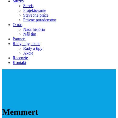
Služby
Servis
Projektovanie
Stavebné práce
Právne poradenstvo
O nás
Naša história
Náš tím
Partneri
Rady, tipy, akcie
Rady a tipy
Akcie
Recenzie
Kontakt
Memmert