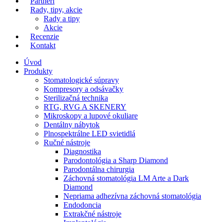
Partneri
Rady, tipy, akcie
Rady a tipy
Akcie
Recenzie
Kontakt
Úvod
Produkty
Stomatologické súpravy
Kompresory a odsávačky
Sterilizačná technika
RTG, RVG A SKENERY
Mikroskopy a lupové okuliare
Dentálny nábytok
Plnospektrálne LED svietidlá
Ručné nástroje
Diagnostika
Parodontológia a Sharp Diamond
Parodontálna chirurgia
Záchovná stomatológia LM Arte a Dark
Diamond
Nepriama adhezívna záchovná stomatológia
Endodoncia
Extrakčné nástroje