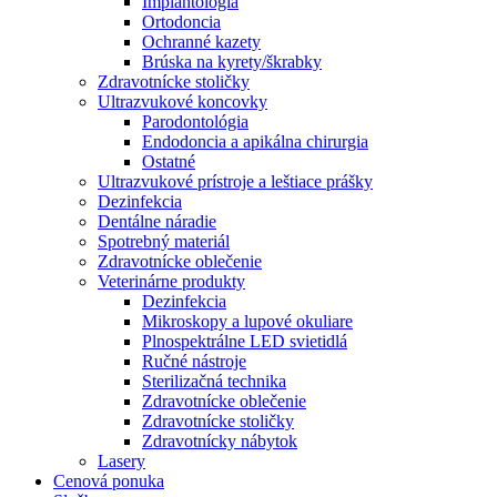
Implantológia
Ortodoncia
Ochranné kazety
Brúska na kyrety/škrabky
Zdravotnícke stoličky
Ultrazvukové koncovky
Parodontológia
Endodoncia a apikálna chirurgia
Ostatné
Ultrazvukové prístroje a leštiace prášky
Dezinfekcia
Dentálne náradie
Spotrebný materiál
Zdravotnícke oblečenie
Veterinárne produkty
Dezinfekcia
Mikroskopy a lupové okuliare
Plnospektrálne LED svietidlá
Ručné nástroje
Sterilizačná technika
Zdravotnícke oblečenie
Zdravotnícke stoličky
Zdravotnícky nábytok
Lasery
Cenová ponuka