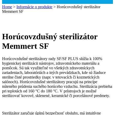
Home
>
Informácie o produkte
>
Horúcovzdušný sterilizátor
Memmert SF
Horúcovzdušný sterilizátor
Memmert SF
Horúcovzdušné sterilizátory rady SF/SF PLUS slúžia k 100%
hygienickej sterilizácii nástrojov, zdravotníckeho materiálu a
pomôcok. Sú tak využiteľné vo všetkých zdravotníckych
zariadeniach, laboratóriách a iných prevádzkach, kde sú žiaduce
sterilne čisté prostriedky (napr. v tetovacích či kozmetických
salónoch). Horúcovzdušné sterilizátory pracujú na princípe
núteného prúdenia suchého horúceho vzduchu. Sterilizácia prebieha
pri teplotách od 160 °C do 180 °C. V prístrojoch je možné
sterilizovať kovové, sklenené, keramické či porcelánové predmety.
Sterilizátor zaručuje úplnú bezpečnosť obsluhy, má intuitívne