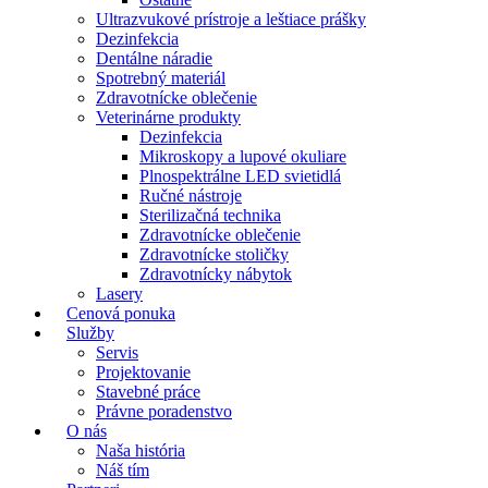
Ultrazvukové prístroje a leštiace prášky
Dezinfekcia
Dentálne náradie
Spotrebný materiál
Zdravotnícke oblečenie
Veterinárne produkty
Dezinfekcia
Mikroskopy a lupové okuliare
Plnospektrálne LED svietidlá
Ručné nástroje
Sterilizačná technika
Zdravotnícke oblečenie
Zdravotnícke stoličky
Zdravotnícky nábytok
Lasery
Cenová ponuka
Služby
Servis
Projektovanie
Stavebné práce
Právne poradenstvo
O nás
Naša história
Náš tím