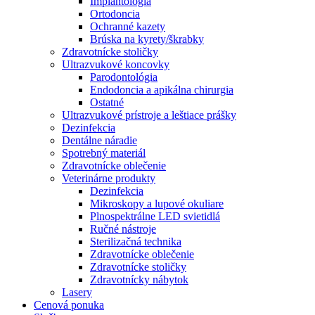
Implantológia
Ortodoncia
Ochranné kazety
Brúska na kyrety/škrabky
Zdravotnícke stoličky
Ultrazvukové koncovky
Parodontológia
Endodoncia a apikálna chirurgia
Ostatné
Ultrazvukové prístroje a leštiace prášky
Dezinfekcia
Dentálne náradie
Spotrebný materiál
Zdravotnícke oblečenie
Veterinárne produkty
Dezinfekcia
Mikroskopy a lupové okuliare
Plnospektrálne LED svietidlá
Ručné nástroje
Sterilizačná technika
Zdravotnícke oblečenie
Zdravotnícke stoličky
Zdravotnícky nábytok
Lasery
Cenová ponuka