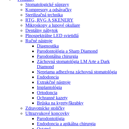
Stomatologické súpravy
Kompresory a odsávačky
Sterilizačná technika
RTG, RVG A SKENERY
Mikroskopy a lupové okuliare
Dentálny nábytok
Plnospektrálne LED svietidlá
Ručné nástroje
Diagnostika
Parodontológia a Sharp Diamond
Parodontálna chirurgia
Záchovná stomatológia LM Arte a Dark
Diamond
Nepriama adhezívna záchovná stomatológia
Endodoncia
Extrakčné nástroje
Implantológia
Ortodoncia
Ochranné kazety
Brúska na kyrety/škrabky
Zdravotnícke stoličky
Ultrazvukové koncovky
Parodontológia
Endodoncia a apikálna chirurgia
Ostatné