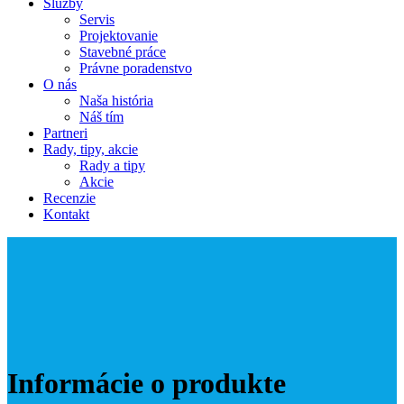
Služby
Servis
Projektovanie
Stavebné práce
Právne poradenstvo
O nás
Naša história
Náš tím
Partneri
Rady, tipy, akcie
Rady a tipy
Akcie
Recenzie
Kontakt
Informácie o produkte