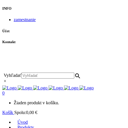
INFO
zamestnanie
Účet
Kontakt
+421 911 628 215
+421 911 965 062
hls-body@hls-body.sk
Družstevná 431/6 Stará Turá
Vyhľadať
×
0
Žiaden produkt v košíku.
Košík
Spolu:
0,00
€
Úvod
Produkty