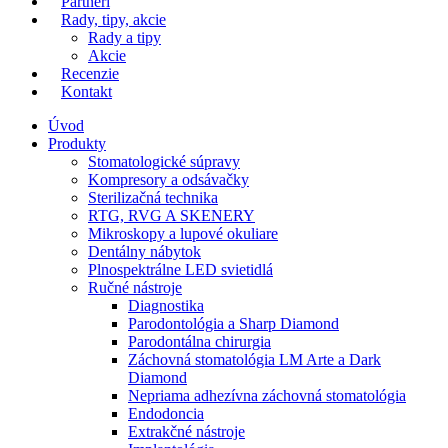
Partneri
Rady, tipy, akcie
Rady a tipy
Akcie
Recenzie
Kontakt
Úvod
Produkty
Stomatologické súpravy
Kompresory a odsávačky
Sterilizačná technika
RTG, RVG A SKENERY
Mikroskopy a lupové okuliare
Dentálny nábytok
Plnospektrálne LED svietidlá
Ručné nástroje
Diagnostika
Parodontológia a Sharp Diamond
Parodontálna chirurgia
Záchovná stomatológia LM Arte a Dark
Diamond
Nepriama adhezívna záchovná stomatológia
Endodoncia
Extrakčné nástroje