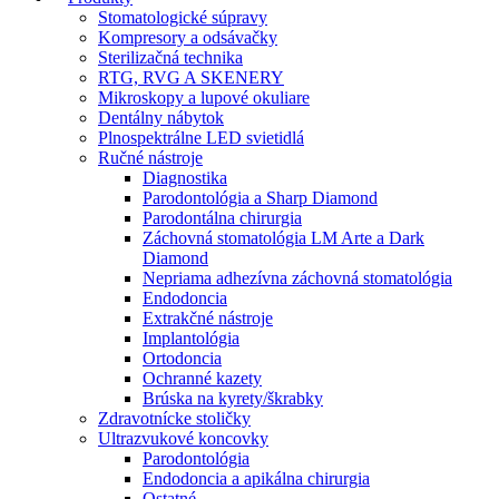
Stomatologické súpravy
Kompresory a odsávačky
Sterilizačná technika
RTG, RVG A SKENERY
Mikroskopy a lupové okuliare
Dentálny nábytok
Plnospektrálne LED svietidlá
Ručné nástroje
Diagnostika
Parodontológia a Sharp Diamond
Parodontálna chirurgia
Záchovná stomatológia LM Arte a Dark
Diamond
Nepriama adhezívna záchovná stomatológia
Endodoncia
Extrakčné nástroje
Implantológia
Ortodoncia
Ochranné kazety
Brúska na kyrety/škrabky
Zdravotnícke stoličky
Ultrazvukové koncovky
Parodontológia
Endodoncia a apikálna chirurgia
Ostatné