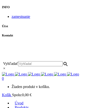
INFO
zamestnanie
Účet
Kontakt
+421 911 628 215
+421 911 965 062
hls-body@hls-body.sk
Družstevná 431/6 Stará Turá
Vyhľadať
×
0
Žiaden produkt v košíku.
Košík
Spolu:
0,00
€
Úvod
Produkty