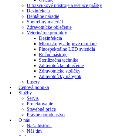
Ultrazvukové prístroje a leštiace prášky
Dezinfekcia
Dentálne náradie
Spotrebný materiál
Zdravotnícke oblečenie
Veterinárne produkty
Dezinfekcia
Mikroskopy a lupové okuliare
Plnospektrálne LED svietidlá
Ručné nástroje
Sterilizačná technika
Zdravotnícke oblečenie
Zdravotnícke stoličky
Zdravotnícky nábytok
Lasery
Cenová ponuka
Služby
Servis
Projektovanie
Stavebné práce
Právne poradenstvo
O nás
Naša história
Náš tím