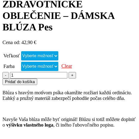
ZDRAVOTNÍCKE
OBLEČENIE – DÁMSKA
BLÚZA Pes
Cena od:
42,90
€
Veľkosť
Clear
Farba
Pridať do košíka
Blúza s hravým motívom psíka okamžite rozžiari každú ordináciu.
Ľahký a pružný materiál zabezpečí pohodlie počas celého dňa.
Navyše Vaša blúza môže byť originál! Blúzu si totiž môžete doplniť
o
výšivku vlastného loga
, či iného ľubovoľného popisu.