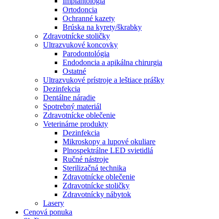
Implantológia
Ortodoncia
Ochranné kazety
Brúska na kyrety/škrabky
Zdravotnícke stoličky
Ultrazvukové koncovky
Parodontológia
Endodoncia a apikálna chirurgia
Ostatné
Ultrazvukové prístroje a leštiace prášky
Dezinfekcia
Dentálne náradie
Spotrebný materiál
Zdravotnícke oblečenie
Veterinárne produkty
Dezinfekcia
Mikroskopy a lupové okuliare
Plnospektrálne LED svietidlá
Ručné nástroje
Sterilizačná technika
Zdravotnícke oblečenie
Zdravotnícke stoličky
Zdravotnícky nábytok
Lasery
Cenová ponuka