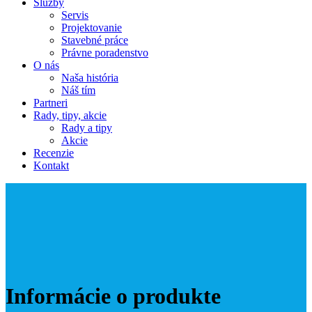
Služby
Servis
Projektovanie
Stavebné práce
Právne poradenstvo
O nás
Naša história
Náš tím
Partneri
Rady, tipy, akcie
Rady a tipy
Akcie
Recenzie
Kontakt
Informácie o produkte