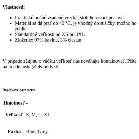
Vlastnosti:
Praktické bočné vsadené vrecká, strih lichotiaci postave
Materiál sa dá prať do 40 °C, je vhodný do sušičky, možno ho
žehliť
Štandardné veľkosti od XS po 3XL
Zloženie: 97% bavlna, 3% elastan
V prípade záujmu o väčšiu veľkosť nás neváhajte kontaktovať. Píšte
na: mednanska@hls-body.sk
Doplnkové parametre
Hmotnosť
-
Veľkosť
S, M, L, XL
Farba
Blue, Grey