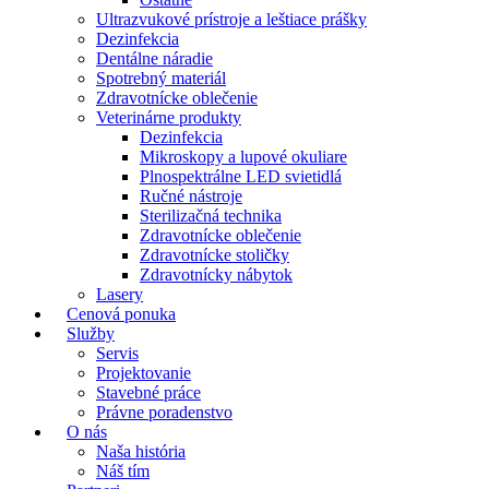
Ultrazvukové prístroje a leštiace prášky
Dezinfekcia
Dentálne náradie
Spotrebný materiál
Zdravotnícke oblečenie
Veterinárne produkty
Dezinfekcia
Mikroskopy a lupové okuliare
Plnospektrálne LED svietidlá
Ručné nástroje
Sterilizačná technika
Zdravotnícke oblečenie
Zdravotnícke stoličky
Zdravotnícky nábytok
Lasery
Cenová ponuka
Služby
Servis
Projektovanie
Stavebné práce
Právne poradenstvo
O nás
Naša história
Náš tím