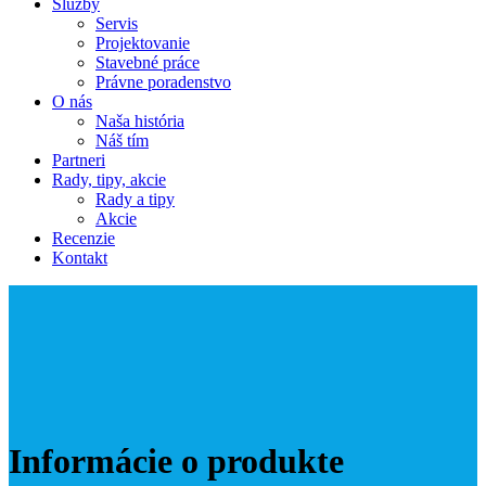
Služby
Servis
Projektovanie
Stavebné práce
Právne poradenstvo
O nás
Naša história
Náš tím
Partneri
Rady, tipy, akcie
Rady a tipy
Akcie
Recenzie
Kontakt
Informácie o produkte