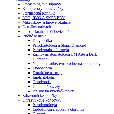
Stomatologické súpravy
Kompresory a odsávačky
Sterilizačná technika
RTG, RVG A SKENERY
Mikroskopy a lupové okuliare
Dentálny nábytok
Plnospektrálne LED svietidlá
Ručné nástroje
Diagnostika
Parodontológia a Sharp Diamond
Parodontálna chirurgia
Záchovná stomatológia LM Arte a Dark
Diamond
Nepriama adhezívna záchovná stomatológia
Endodoncia
Extrakčné nástroje
Implantológia
Ortodoncia
Ochranné kazety
Brúska na kyrety/škrabky
Zdravotnícke stoličky
Ultrazvukové koncovky
Parodontológia
Endodoncia a apikálna chirurgia
Ostatné