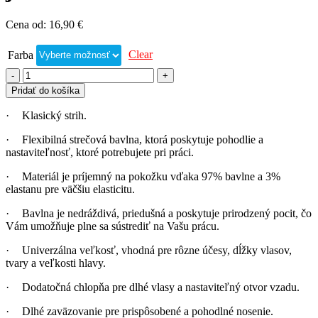
Cena od:
16,90
€
Clear
Farba
Pridať do košíka
·
Klasický strih.
·
Flexibilná strečová bavlna,
ktorá poskytuje pohodlie a
nastaviteľnosť, ktoré potrebujete pri práci.
·
Materiál je príjemný na pokožku vďaka 97% bavlne a 3%
elastanu pre väčšiu elasticitu.
·
Bavlna je nedráždivá, priedušná a poskytuje prirodzený pocit, čo
Vám umožňuje plne sa sústrediť na Vašu prácu.
·
Univerzálna veľkosť, vhodná pre rôzne účesy, dĺžky vlasov,
tvary a veľkosti hlavy.
·
Dodatočná chlopňa pre dlhé vlasy a nastaviteľný otvor vzadu.
·
Dlhé zaväzovanie pre prispôsobené a pohodlné nosenie.