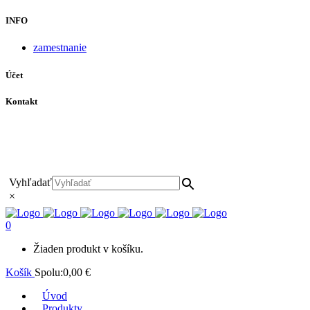
INFO
zamestnanie
Účet
Kontakt
+421 911 628 215
+421 911 965 062
hls-body@hls-body.sk
Družstevná 431/6 Stará Turá
Vyhľadať
×
0
Žiaden produkt v košíku.
Košík
Spolu:
0,00
€
Úvod
Produkty