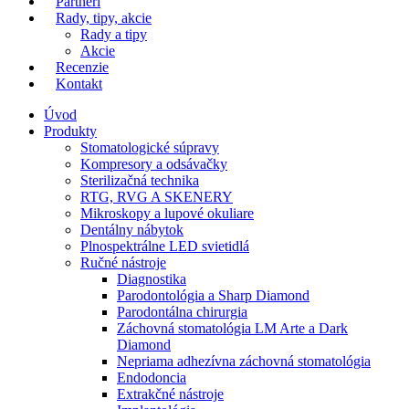
Partneri
Rady, tipy, akcie
Rady a tipy
Akcie
Recenzie
Kontakt
Úvod
Produkty
Stomatologické súpravy
Kompresory a odsávačky
Sterilizačná technika
RTG, RVG A SKENERY
Mikroskopy a lupové okuliare
Dentálny nábytok
Plnospektrálne LED svietidlá
Ručné nástroje
Diagnostika
Parodontológia a Sharp Diamond
Parodontálna chirurgia
Záchovná stomatológia LM Arte a Dark
Diamond
Nepriama adhezívna záchovná stomatológia
Endodoncia
Extrakčné nástroje