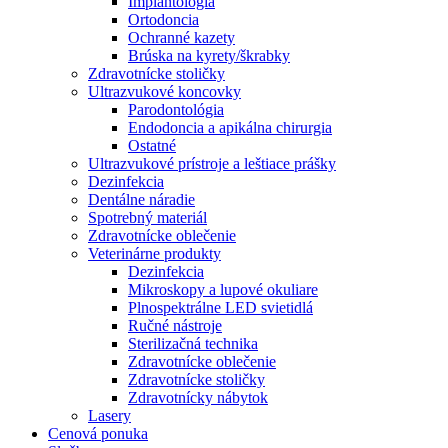
Implantológia
Ortodoncia
Ochranné kazety
Brúska na kyrety/škrabky
Zdravotnícke stoličky
Ultrazvukové koncovky
Parodontológia
Endodoncia a apikálna chirurgia
Ostatné
Ultrazvukové prístroje a leštiace prášky
Dezinfekcia
Dentálne náradie
Spotrebný materiál
Zdravotnícke oblečenie
Veterinárne produkty
Dezinfekcia
Mikroskopy a lupové okuliare
Plnospektrálne LED svietidlá
Ručné nástroje
Sterilizačná technika
Zdravotnícke oblečenie
Zdravotnícke stoličky
Zdravotnícky nábytok
Lasery
Cenová ponuka