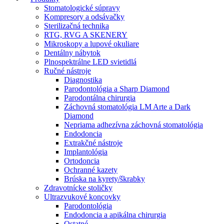
Stomatologické súpravy
Kompresory a odsávačky
Sterilizačná technika
RTG, RVG A SKENERY
Mikroskopy a lupové okuliare
Dentálny nábytok
Plnospektrálne LED svietidlá
Ručné nástroje
Diagnostika
Parodontológia a Sharp Diamond
Parodontálna chirurgia
Záchovná stomatológia LM Arte a Dark
Diamond
Nepriama adhezívna záchovná stomatológia
Endodoncia
Extrakčné nástroje
Implantológia
Ortodoncia
Ochranné kazety
Brúska na kyrety/škrabky
Zdravotnícke stoličky
Ultrazvukové koncovky
Parodontológia
Endodoncia a apikálna chirurgia
Ostatné