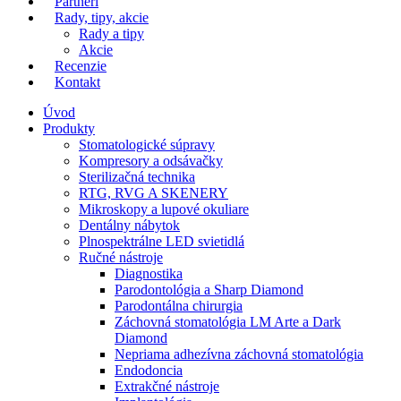
Partneri
Rady, tipy, akcie
Rady a tipy
Akcie
Recenzie
Kontakt
Úvod
Produkty
Stomatologické súpravy
Kompresory a odsávačky
Sterilizačná technika
RTG, RVG A SKENERY
Mikroskopy a lupové okuliare
Dentálny nábytok
Plnospektrálne LED svietidlá
Ručné nástroje
Diagnostika
Parodontológia a Sharp Diamond
Parodontálna chirurgia
Záchovná stomatológia LM Arte a Dark
Diamond
Nepriama adhezívna záchovná stomatológia
Endodoncia
Extrakčné nástroje