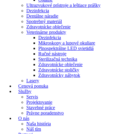
Ultrazvukové prístroje a leštiace prášky
Dezinfekcia
Dentálne náradie
Spotrebný materiál
Zdravotnícke oblečenie
Veterinárne produkty
Dezinfekcia
Mikroskopy a lupové okuliare
Plnospektrálne LED svietidlá
Ručné nástroje
Sterilizačná technika
Zdravotnícke oblečenie
Zdravotnícke stoličky
Zdravotnícky nábytok
Lasery
Cenová ponuka
Služby
Servis
Projektovanie
Stavebné práce
Právne poradenstvo
O nás
Naša história
Náš tím