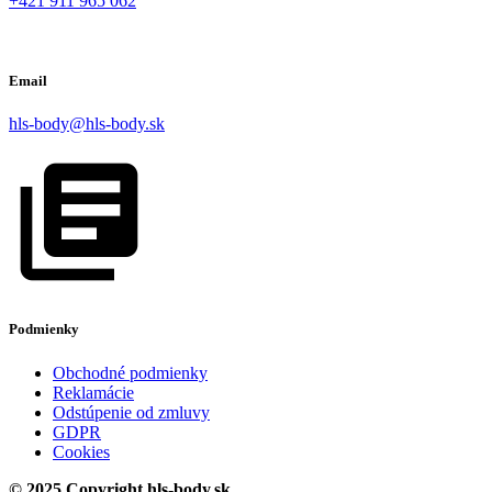
+421 911 965 062
Email
hls-body@hls-body.sk
Podmienky
Obchodné podmienky
Reklamácie
Odstúpenie od zmluvy
GDPR
Cookies
© 2025 Copyright hls-body.sk