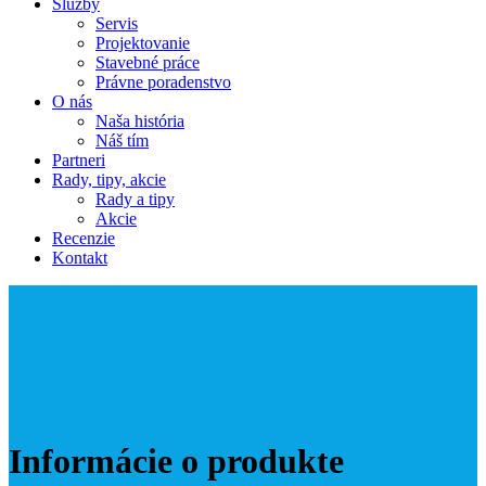
Služby
Servis
Projektovanie
Stavebné práce
Právne poradenstvo
O nás
Naša história
Náš tím
Partneri
Rady, tipy, akcie
Rady a tipy
Akcie
Recenzie
Kontakt
Informácie o produkte