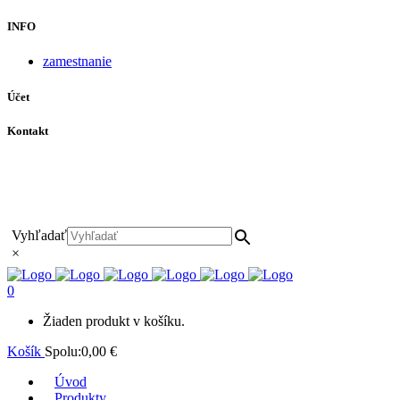
INFO
zamestnanie
Účet
Kontakt
+421 911 628 215
+421 911 965 062
hls-body@hls-body.sk
Družstevná 431/6 Stará Turá
Vyhľadať
×
0
Žiaden produkt v košíku.
Košík
Spolu:
0,00
€
Úvod
Produkty