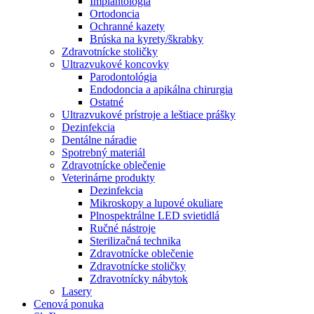
Implantológia
Ortodoncia
Ochranné kazety
Brúska na kyrety/škrabky
Zdravotnícke stoličky
Ultrazvukové koncovky
Parodontológia
Endodoncia a apikálna chirurgia
Ostatné
Ultrazvukové prístroje a leštiace prášky
Dezinfekcia
Dentálne náradie
Spotrebný materiál
Zdravotnícke oblečenie
Veterinárne produkty
Dezinfekcia
Mikroskopy a lupové okuliare
Plnospektrálne LED svietidlá
Ručné nástroje
Sterilizačná technika
Zdravotnícke oblečenie
Zdravotnícke stoličky
Zdravotnícky nábytok
Lasery
Cenová ponuka