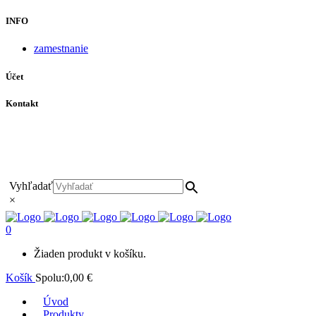
INFO
zamestnanie
Účet
Kontakt
+421 911 628 215
+421 911 965 062
hls-body@hls-body.sk
Družstevná 431/6 Stará Turá
Vyhľadať
×
0
Žiaden produkt v košíku.
Košík
Spolu:
0,00
€
Úvod
Produkty