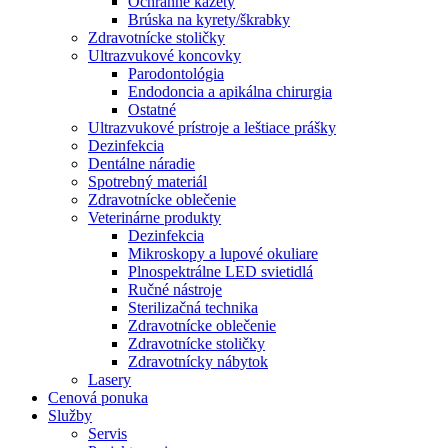
Ochranné kazety
Brúska na kyrety/škrabky
Zdravotnícke stoličky
Ultrazvukové koncovky
Parodontológia
Endodoncia a apikálna chirurgia
Ostatné
Ultrazvukové prístroje a leštiace prášky
Dezinfekcia
Dentálne náradie
Spotrebný materiál
Zdravotnícke oblečenie
Veterinárne produkty
Dezinfekcia
Mikroskopy a lupové okuliare
Plnospektrálne LED svietidlá
Ručné nástroje
Sterilizačná technika
Zdravotnícke oblečenie
Zdravotnícke stoličky
Zdravotnícky nábytok
Lasery
Cenová ponuka
Služby
Servis