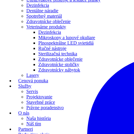
Dezinfekcia
Dentálne náradie
Spotrebný materiál
Zdravotnícke oblečenie
Veterinárne produkty
Dezinfekcia
Mikroskopy a lupové okuliare
Plnospektrálne LED svietidlá
Ručné nástroje
Sterilizačná technika
Zdravotnícke oblečenie
Zdravotnícke stoličky
Zdravotnícky nábytok
Lasery
Cenová ponuka
Služby
Servis
Projektovanie
Stavebné práce
Právne poradenstvo
O nás
Naša história
Náš tím
Partneri