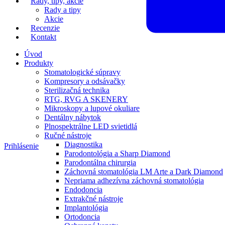
Rady, tipy, akcie
Rady a tipy
Akcie
Recenzie
Kontakt
Úvod
Produkty
Stomatologické súpravy
Kompresory a odsávačky
Sterilizačná technika
RTG, RVG A SKENERY
Mikroskopy a lupové okuliare
Dentálny nábytok
Plnospektrálne LED svietidlá
Ručné nástroje
Diagnostika
Prihlásenie
Parodontológia a Sharp Diamond
Parodontálna chirurgia
Záchovná stomatológia LM Arte a Dark Diamond
Nepriama adhezívna záchovná stomatológia
Endodoncia
Extrakčné nástroje
Implantológia
Ortodoncia