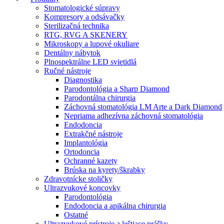
Stomatologické súpravy
Kompresory a odsávačky
Sterilizačná technika
RTG, RVG A SKENERY
Mikroskopy a lupové okuliare
Dentálny nábytok
Plnospektrálne LED svietidlá
Ručné nástroje
Diagnostika
Parodontológia a Sharp Diamond
Parodontálna chirurgia
Záchovná stomatológia LM Arte a Dark Diamond
Nepriama adhezívna záchovná stomatológia
Endodoncia
Extrakčné nástroje
Implantológia
Ortodoncia
Ochranné kazety
Brúska na kyrety/škrabky
Zdravotnícke stoličky
Ultrazvukové koncovky
Parodontológia
Endodoncia a apikálna chirurgia
Ostatné
Ultrazvukové prístroje a leštiace prášky