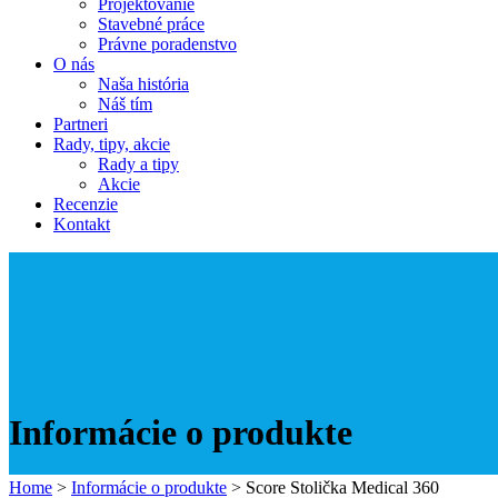
Projektovanie
Stavebné práce
Právne poradenstvo
O nás
Naša história
Náš tím
Partneri
Rady, tipy, akcie
Rady a tipy
Akcie
Recenzie
Kontakt
Informácie o produkte
Home
>
Informácie o produkte
>
Score Stolička Medical 360