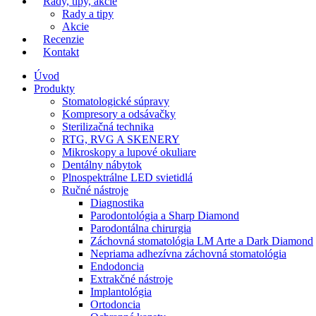
Rady, tipy, akcie
Rady a tipy
Akcie
Recenzie
Kontakt
Úvod
Produkty
Stomatologické súpravy
Kompresory a odsávačky
Sterilizačná technika
RTG, RVG A SKENERY
Mikroskopy a lupové okuliare
Dentálny nábytok
Plnospektrálne LED svietidlá
Ručné nástroje
Diagnostika
Parodontológia a Sharp Diamond
Parodontálna chirurgia
Záchovná stomatológia LM Arte a Dark Diamond
Nepriama adhezívna záchovná stomatológia
Endodoncia
Extrakčné nástroje
Implantológia
Ortodoncia