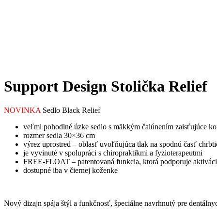
Support Design Stolička Relief
NOVINKA
Sedlo Black Relief
veľmi pohodlné úzke sedlo s mäkkým čalúnením zaisťujúce ko
rozmer sedla 30×36 cm
výrez uprostred – oblasť uvoľňujúca tlak na spodnú časť chrbti
je vyvinuté v spolupráci s chiropraktikmi a fyzioterapeutmi
FREE-FLOAT – patentovaná funkcia, ktorá podporuje aktiváciu s
dostupné iba v čiernej koženke
Nový dizajn spája štýl a funkčnosť, špeciálne navrhnutý pre dentáln