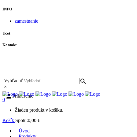
INFO
zamestnanie
Účet
Kontakt
+421 911 628 215
+421 911 965 062
hls-body@hls-body.sk
Družstevná 431/6 Stará Turá
Vyhľadať
×
Prihlásenie
0
Žiaden produkt v košíku.
Košík
Spolu:
0,00
€
Úvod
Produkty