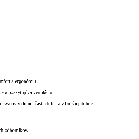
mfort a ergonómiu
ce a poskytujúca ventiláciu
valov v dolnej časti chrbta a v brušnej dutine
ych odborníkov.