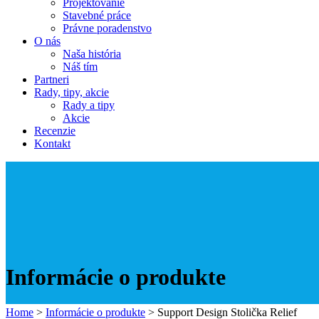
Projektovanie
Stavebné práce
Právne poradenstvo
O nás
Naša história
Náš tím
Partneri
Rady, tipy, akcie
Rady a tipy
Akcie
Recenzie
Kontakt
Informácie o produkte
Home
>
Informácie o produkte
>
Support Design Stolička Relief