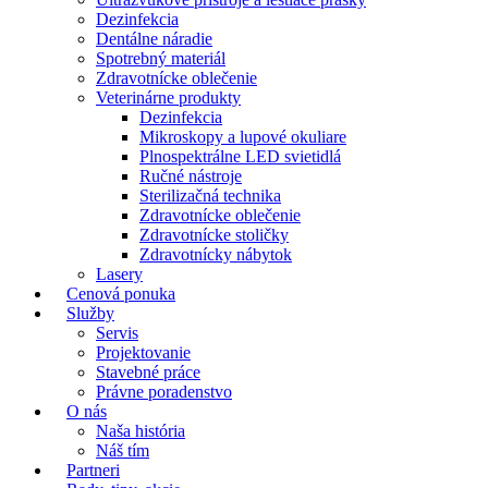
Dezinfekcia
Dentálne náradie
Spotrebný materiál
Zdravotnícke oblečenie
Veterinárne produkty
Dezinfekcia
Mikroskopy a lupové okuliare
Plnospektrálne LED svietidlá
Ručné nástroje
Sterilizačná technika
Zdravotnícke oblečenie
Zdravotnícke stoličky
Zdravotnícky nábytok
Lasery
Cenová ponuka
Služby
Servis
Projektovanie
Stavebné práce
Právne poradenstvo
O nás
Naša história
Náš tím
Partneri