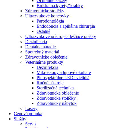
Ochranné kazety
Brúska na kyrety/škrabky
Zdravotnícke stoličky
Ultrazvukové koncovky
Parodontológia
Endodoncia a apikálna chirurgia
Ostatné
Ultrazvukové prístroje a leštiace prášky
Dezinfekcia
Dentálne náradie
Spotrebný materiál
Zdravotnícke oblečenie
Veterinárne produkty
Dezinfekcia
Mikroskopy a lupové okuliare
Plnospektrálne LED svietidlá
Ručné nástroje
Sterilizačná technika
Zdravotnícke oblečenie
Zdravotnícke stoličky
Zdravotnícky nábytok
Lasery
Cenová ponuka
Služby
Servis