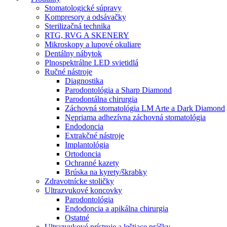
Stomatologické súpravy
Kompresory a odsávačky
Sterilizačná technika
RTG, RVG A SKENERY
Mikroskopy a lupové okuliare
Dentálny nábytok
Plnospektrálne LED svietidlá
Ručné nástroje
Diagnostika
Parodontológia a Sharp Diamond
Parodontálna chirurgia
Záchovná stomatológia LM Arte a Dark Diamond
Nepriama adhezívna záchovná stomatológia
Endodoncia
Extrakčné nástroje
Implantológia
Ortodoncia
Ochranné kazety
Brúska na kyrety/škrabky
Zdravotnícke stoličky
Ultrazvukové koncovky
Parodontológia
Endodoncia a apikálna chirurgia
Ostatné
Ultrazvukové prístroje a leštiace prášky