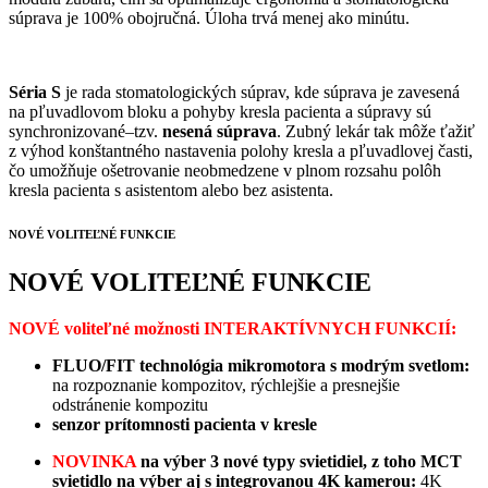
súprava je 100% obojručná. Úloha trvá menej ako minútu.
Séria S
je rada stomatologických súprav, kde súprava je zavesená
na pľuvadlovom bloku a pohyby kresla pacienta a súpravy sú
synchronizované–tzv.
nesená súprava
. Zubný lekár tak môže ťažiť
z výhod konštantného nastavenia polohy kresla a pľuvadlovej časti,
čo umožňuje ošetrovanie neobmedzene v plnom rozsahu polôh
kresla pacienta s asistentom alebo bez asistenta.
NOVÉ VOLITEĽNÉ FUNKCIE
NOVÉ VOLITEĽNÉ FUNKCIE
NOVÉ
voliteľné možnosti INTERAKTÍVNYCH FUNKCIÍ:
FLUO/FIT technológia mikromotora s modrým svetlom:
na rozpoznanie kompozitov, rýchlejšie a presnejšie
odstránenie kompozitu
senzor prítomnosti pacienta v kresle
NOVINKA
na výber 3 nové typy svietidiel, z toho MCT
svietidlo na výber aj s integrovanou 4K kamerou:
4K