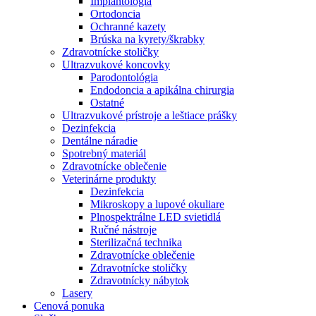
Implantológia
Ortodoncia
Ochranné kazety
Brúska na kyrety/škrabky
Zdravotnícke stoličky
Ultrazvukové koncovky
Parodontológia
Endodoncia a apikálna chirurgia
Ostatné
Ultrazvukové prístroje a leštiace prášky
Dezinfekcia
Dentálne náradie
Spotrebný materiál
Zdravotnícke oblečenie
Veterinárne produkty
Dezinfekcia
Mikroskopy a lupové okuliare
Plnospektrálne LED svietidlá
Ručné nástroje
Sterilizačná technika
Zdravotnícke oblečenie
Zdravotnícke stoličky
Zdravotnícky nábytok
Lasery
Cenová ponuka