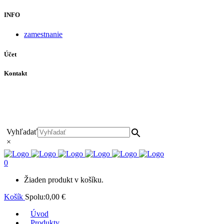
INFO
zamestnanie
Účet
Kontakt
+421 911 628 215
+421 911 965 062
hls-body@hls-body.sk
Družstevná 431/6 Stará Turá
Vyhľadať
×
0
Žiaden produkt v košíku.
Košík
Spolu:
0,00
€
Úvod
Produkty