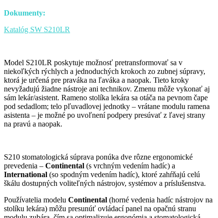
Dokumenty:
Katalóg SW S210LR
Model S210LR poskytuje možnosť pretransformovať sa v
niekoľkých rýchlych a jednoduchých krokoch zo zubnej súpravy,
ktorá je určená pre praváka na ľaváka a naopak. Tieto kroky
nevyžadujú žiadne nástroje ani technikov. Zmenu môže vykonať aj
sám lekár/asistent. Rameno stolíka lekára sa otáča na pevnom čape
pod sedadlom; telo pľuvadlovej jednotky – vrátane modulu ramena
asistenta – je možné po uvoľnení podpery presúvať z ľavej strany
na pravú a naopak.
S210 stomatologická súprava ponúka dve rôzne ergonomické
prevedenia –
Continental
(s vrchným vedením hadíc) a
International
(so spodným vedením hadíc), ktoré zahŕňajú celú
škálu dostupných voliteľných nástrojov, systémov a príslušenstva.
Používatelia modelu
Continental
(horné vedenia hadíc nástrojov na
stolíku lekára) môžu presunúť ovládací panel na opačnú stranu
modulu zubára, čím sa optimalizuje ergonómia a stomatologická