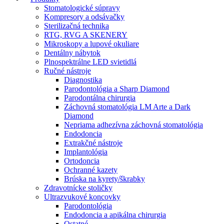
Stomatologické súpravy
Kompresory a odsávačky
Sterilizačná technika
RTG, RVG A SKENERY
Mikroskopy a lupové okuliare
Dentálny nábytok
Plnospektrálne LED svietidlá
Ručné nástroje
Diagnostika
Parodontológia a Sharp Diamond
Parodontálna chirurgia
Záchovná stomatológia LM Arte a Dark
Diamond
Nepriama adhezívna záchovná stomatológia
Endodoncia
Extrakčné nástroje
Implantológia
Ortodoncia
Ochranné kazety
Brúska na kyrety/škrabky
Zdravotnícke stoličky
Ultrazvukové koncovky
Parodontológia
Endodoncia a apikálna chirurgia
Ostatné