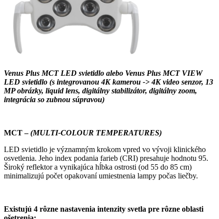
Venus Plus MCT LED svietidlo alebo Venus Plus MCT VIEW
LED svietidlo (s integrovanou 4K kamerou -> 4K video senzor, 13
MP obrázky, liquid lens, digitálny stabilizátor, digitálny zoom,
integrácia so zubnou súpravou)
MCT –
(MULTI-COLOUR TEMPERATURES)
LED svietidlo je významným krokom vpred vo vývoji klinického
osvetlenia. Jeho index podania farieb (CRI) presahuje hodnotu 95.
Široký reflektor a vynikajúca hĺbka ostrosti (od 55 do 85 cm)
minimalizujú počet opakovaní umiestnenia lampy počas liečby.
Existujú 4 rôzne nastavenia intenzity svetla pre rôzne oblasti
ošetrenia: