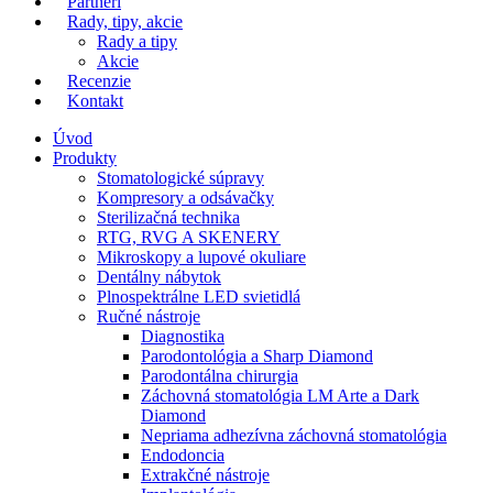
Partneri
Rady, tipy, akcie
Rady a tipy
Akcie
Recenzie
Kontakt
Úvod
Produkty
Stomatologické súpravy
Kompresory a odsávačky
Sterilizačná technika
RTG, RVG A SKENERY
Mikroskopy a lupové okuliare
Dentálny nábytok
Plnospektrálne LED svietidlá
Ručné nástroje
Diagnostika
Parodontológia a Sharp Diamond
Parodontálna chirurgia
Záchovná stomatológia LM Arte a Dark
Diamond
Nepriama adhezívna záchovná stomatológia
Endodoncia
Extrakčné nástroje