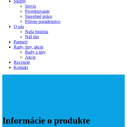
Služby
Servis
Projektovanie
Stavebné práce
Právne poradenstvo
O nás
Naša história
Náš tím
Partneri
Rady, tipy, akcie
Rady a tipy
Akcie
Recenzie
Kontakt
Informácie o produkte