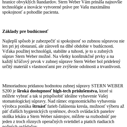
hranice obvyklých štandardov. Stern Weber Vám prináša najnovšie
technológie a inovácie vytvorené práve pre Vašu maximálnu
spokojnosť a pohodlie pacienta.
Základy pre budúcnosť
Najlepší spôsob je zabezpečiť si spokojnosť so zubnou súpravou nie
len pri jej obstaraní, ale zároveň na dlhé obdobie v budúcnosti.
Vďaka použitej technológii, stabilite a tuhosti, je to u zubných
súprav Stern Weber možné. Na všetky konštrukčné prvky a na
každý kľúčový prvok v zubnej súprave Stern Weber bol pridelený
určitý materiál s vlastnosťami pre zvýšenie odolnosti a trvanlivosti.
Mimoriadnou pridanou hodnotou zubnej súpravy STERN WEBER
S200 je
široká dostupnosť high-tech príslušenstva,
ktoré si
môžete vybrať a tak si prispôsobiť ideálne vybavenie Vašej
stomatologickej súpravy. Nad rámec ergonomického vybavenia
výrobca ponúka
štrnásť
farieb čalúnenia kresla, možnosť výberu až
päť ďalších hygienických systémov, dvoch ovládacích panelov
stolíka lekára a Stern Weber nástrojov, môžete sa rozhodnúť pre
jeden z troch rôznych operačných svietidiel a piatich riadiacich
nožných ovládačov.