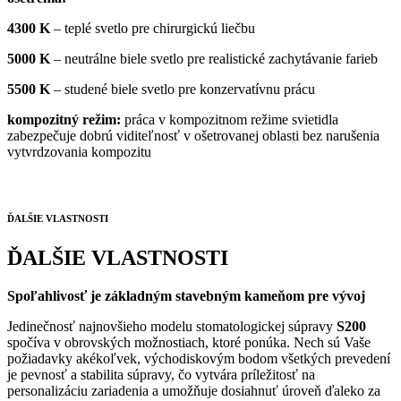
4300 K
– teplé svetlo pre chirurgickú liečbu
5000 K
– neutrálne biele svetlo pre realistické zachytávanie farieb
5500 K
– studené biele svetlo pre konzervatívnu prácu
kompozitný režim:
práca v kompozitnom režime svietidla
zabezpečuje dobrú viditeľnosť v ošetrovanej oblasti bez narušenia
vytvrdzovania kompozitu
ĎALŠIE VLASTNOSTI
ĎALŠIE VLASTNOSTI
Spoľahlivosť je základným stavebným kameňom pre vývoj
Jedinečnosť najnovšieho modelu stomatologickej súpravy
S200
spočíva v obrovských možnostiach, ktoré ponúka. Nech sú Vaše
požiadavky akékoľvek, východiskovým bodom všetkých prevedení
je pevnosť a stabilita súpravy, čo vytvára príležitosť na
personalizáciu zariadenia a umožňuje dosiahnuť úroveň ďaleko za