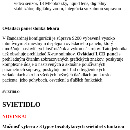
video senzor, 13 MP obrázky, liquid lens, digitálny
stabilizátor, digitálny zoom, integrácia so zubnou súpravou
Ovládací panel stolíka lekára
V štandardnej konfigurácii je súprava S200 vybavená vysoko
intuitívnym 3-miestnym displejom ovládacieho panelu, ktorý
umožňuje nastaviť rýchlosť otáčok a výkon nástrojov. Táto jednotka
tiež obsahuje prehliadač X-ray snímkov.
Ovládací LCD panel
s
prehľadným čítaním zobrazovaných grafických znakov, poskytuje
komplexné údaje o nastavených a aktuálne používaných
parametroch súpravy, poskytuje prehľad o hygienických
zariadeniach ako i o všetkých bežných tlačidlách pre kreslo
pacienta, jeho pohyboch, osvetlení a ďalších funkciách.
SVIETIDLO
SVIETIDLO
NOVINKA!
Možnosť výberu z 3 typov bezdotykových svietidiel s funkciou