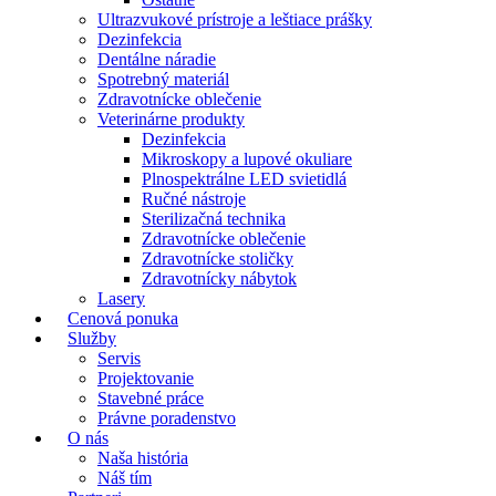
Ultrazvukové prístroje a leštiace prášky
Dezinfekcia
Dentálne náradie
Spotrebný materiál
Zdravotnícke oblečenie
Veterinárne produkty
Dezinfekcia
Mikroskopy a lupové okuliare
Plnospektrálne LED svietidlá
Ručné nástroje
Sterilizačná technika
Zdravotnícke oblečenie
Zdravotnícke stoličky
Zdravotnícky nábytok
Lasery
Cenová ponuka
Služby
Servis
Projektovanie
Stavebné práce
Právne poradenstvo
O nás
Naša história
Náš tím