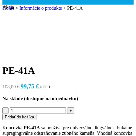
Akcia
Home
>
Informácie o produkte
>
PE-41A
PE-41A
99,75
€
108,00
€
s DPH
Na sklade (dostupné na objednávku)
Pridať do košíka
Koncovka
PE-41A
sa používa pre univerzálne, lingválne a bukálne
supragingiválne odstraňovanie zubného kameňa. Vhodná koncovka