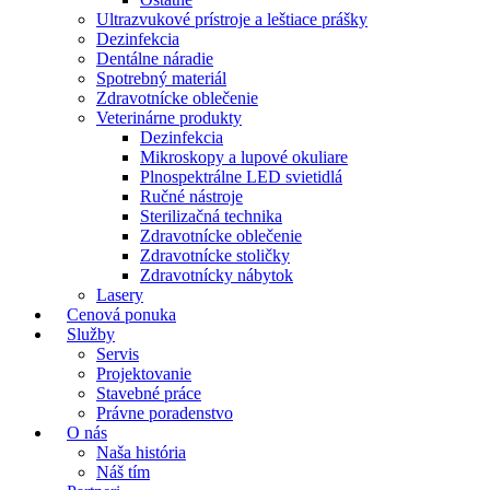
Ultrazvukové prístroje a leštiace prášky
Dezinfekcia
Dentálne náradie
Spotrebný materiál
Zdravotnícke oblečenie
Veterinárne produkty
Dezinfekcia
Mikroskopy a lupové okuliare
Plnospektrálne LED svietidlá
Ručné nástroje
Sterilizačná technika
Zdravotnícke oblečenie
Zdravotnícke stoličky
Zdravotnícky nábytok
Lasery
Cenová ponuka
Služby
Servis
Projektovanie
Stavebné práce
Právne poradenstvo
O nás
Naša história
Náš tím