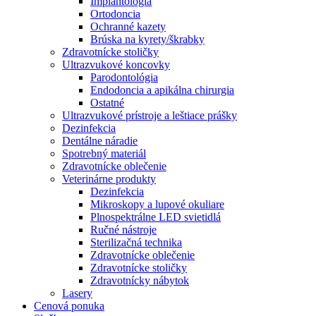
Implantológia
Ortodoncia
Ochranné kazety
Brúska na kyrety/škrabky
Zdravotnícke stoličky
Ultrazvukové koncovky
Parodontológia
Endodoncia a apikálna chirurgia
Ostatné
Ultrazvukové prístroje a leštiace prášky
Dezinfekcia
Dentálne náradie
Spotrebný materiál
Zdravotnícke oblečenie
Veterinárne produkty
Dezinfekcia
Mikroskopy a lupové okuliare
Plnospektrálne LED svietidlá
Ručné nástroje
Sterilizačná technika
Zdravotnícke oblečenie
Zdravotnícke stoličky
Zdravotnícky nábytok
Lasery
Cenová ponuka