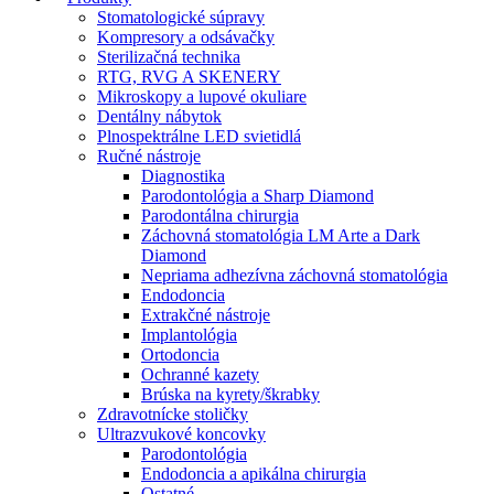
Stomatologické súpravy
Kompresory a odsávačky
Sterilizačná technika
RTG, RVG A SKENERY
Mikroskopy a lupové okuliare
Dentálny nábytok
Plnospektrálne LED svietidlá
Ručné nástroje
Diagnostika
Parodontológia a Sharp Diamond
Parodontálna chirurgia
Záchovná stomatológia LM Arte a Dark
Diamond
Nepriama adhezívna záchovná stomatológia
Endodoncia
Extrakčné nástroje
Implantológia
Ortodoncia
Ochranné kazety
Brúska na kyrety/škrabky
Zdravotnícke stoličky
Ultrazvukové koncovky
Parodontológia
Endodoncia a apikálna chirurgia
Ostatné