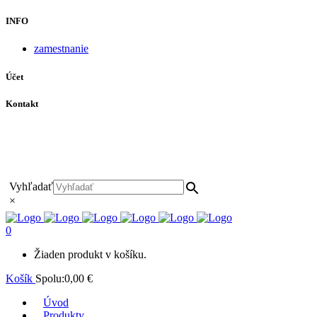
INFO
zamestnanie
Účet
Kontakt
+421 911 628 215
+421 911 965 062
hls-body@hls-body.sk
Družstevná 431/6 Stará Turá
Vyhľadať
×
0
Žiaden produkt v košíku.
Košík
Spolu:
0,00
€
Úvod
Produkty