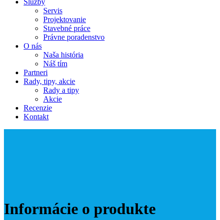
Služby
Servis
Projektovanie
Stavebné práce
Právne poradenstvo
O nás
Naša história
Náš tím
Partneri
Rady, tipy, akcie
Rady a tipy
Akcie
Recenzie
Kontakt
Informácie o produkte