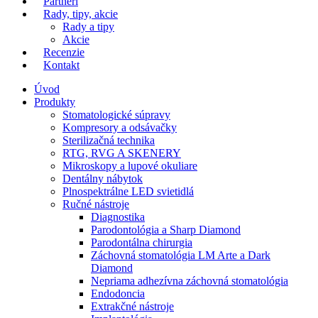
Partneri
Rady, tipy, akcie
Rady a tipy
Akcie
Recenzie
Kontakt
Úvod
Produkty
Stomatologické súpravy
Kompresory a odsávačky
Sterilizačná technika
RTG, RVG A SKENERY
Mikroskopy a lupové okuliare
Dentálny nábytok
Plnospektrálne LED svietidlá
Ručné nástroje
Diagnostika
Parodontológia a Sharp Diamond
Parodontálna chirurgia
Záchovná stomatológia LM Arte a Dark
Diamond
Nepriama adhezívna záchovná stomatológia
Endodoncia
Extrakčné nástroje