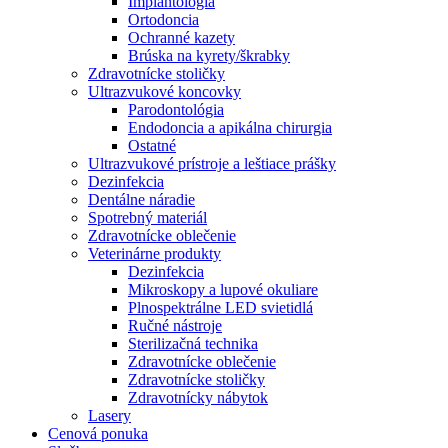
Implantológia
Ortodoncia
Ochranné kazety
Brúska na kyrety/škrabky
Zdravotnícke stoličky
Ultrazvukové koncovky
Parodontológia
Endodoncia a apikálna chirurgia
Ostatné
Ultrazvukové prístroje a leštiace prášky
Dezinfekcia
Dentálne náradie
Spotrebný materiál
Zdravotnícke oblečenie
Veterinárne produkty
Dezinfekcia
Mikroskopy a lupové okuliare
Plnospektrálne LED svietidlá
Ručné nástroje
Sterilizačná technika
Zdravotnícke oblečenie
Zdravotnícke stoličky
Zdravotnícky nábytok
Lasery
Cenová ponuka