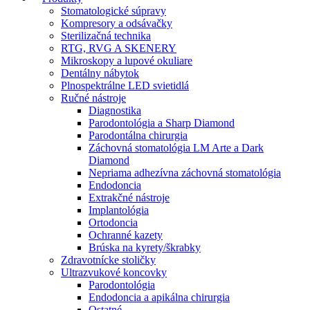
Stomatologické súpravy
Kompresory a odsávačky
Sterilizačná technika
RTG, RVG A SKENERY
Mikroskopy a lupové okuliare
Dentálny nábytok
Plnospektrálne LED svietidlá
Ručné nástroje
Diagnostika
Parodontológia a Sharp Diamond
Parodontálna chirurgia
Záchovná stomatológia LM Arte a Dark
Diamond
Nepriama adhezívna záchovná stomatológia
Endodoncia
Extrakčné nástroje
Implantológia
Ortodoncia
Ochranné kazety
Brúska na kyrety/škrabky
Zdravotnícke stoličky
Ultrazvukové koncovky
Parodontológia
Endodoncia a apikálna chirurgia
Ostatné