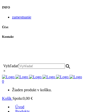
INFO
zamestnanie
Účet
Kontakt
+421 911 628 215
+421 911 965 062
hls-body@hls-body.sk
Družstevná 431/6 Stará Turá
Vyhľadať
×
0
Žiaden produkt v košíku.
Košík
Spolu:
0,00
€
Úvod
Produkty