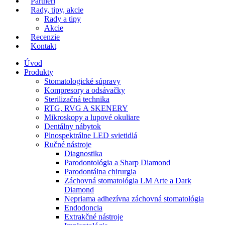
Partneri
Rady, tipy, akcie
Rady a tipy
Akcie
Recenzie
Kontakt
Úvod
Produkty
Stomatologické súpravy
Kompresory a odsávačky
Sterilizačná technika
RTG, RVG A SKENERY
Mikroskopy a lupové okuliare
Dentálny nábytok
Plnospektrálne LED svietidlá
Ručné nástroje
Diagnostika
Parodontológia a Sharp Diamond
Parodontálna chirurgia
Záchovná stomatológia LM Arte a Dark
Diamond
Nepriama adhezívna záchovná stomatológia
Endodoncia
Extrakčné nástroje