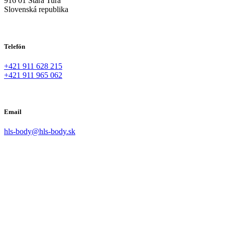
916 01 Stará Turá
Slovenská republika
Telefón
+421 911 628 215
+421 911 965 062
Email
hls-body@hls-body.sk
Podmienky
Obchodné podmienky
Reklamácie
Odstúpenie od zmluvy
GDPR
Cookies