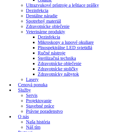
Ultrazvukové prístroje a leštiace prášky
Dezinfekcia
Dentálne náradie
Spotrebný materiál
Zdravotnícke oblečenie
Veterinárne produkty
Dezinfekcia
Mikroskopy a lupové okuliare
Plnospektrálne LED svietidlá
Ručné nástroje
Sterilizačná technika
Zdravotnícke oblečenie
Zdravotnícke stoličky
Zdravotnícky nábytok
Lasery
Cenová ponuka
Služby
Servis
Projektovanie
Stavebné práce
Právne poradenstvo
O nás
Naša história
Náš tím