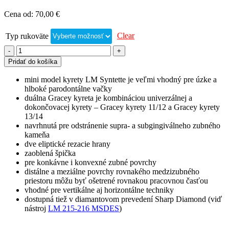
Cena od:
70,00
€
Clear
Typ rukoväte
Pridať do košíka
mini model kyrety LM Syntette je veľmi vhodný pre úzke a
hlboké parodontálne vačky
duálna Gracey kyreta je kombináciou univerzálnej a
dokončovacej kyrety – Gracey kyrety 11/12 a Gracey kyrety
13/14
navrhnutá pre odstránenie supra- a subgingiválneho zubného
kameňa
dve eliptické rezacie hrany
zaoblená špička
pre konkávne i konvexné zubné povrchy
distálne a meziálne povrchy rovnakého medzizubného
priestoru môžu byť ošetrené rovnakou pracovnou časťou
vhodné pre vertikálne aj horizontálne techniky
dostupná tiež v diamantovom prevedení Sharp Diamond (viď
nástroj
LM 215-216 MSDES
)