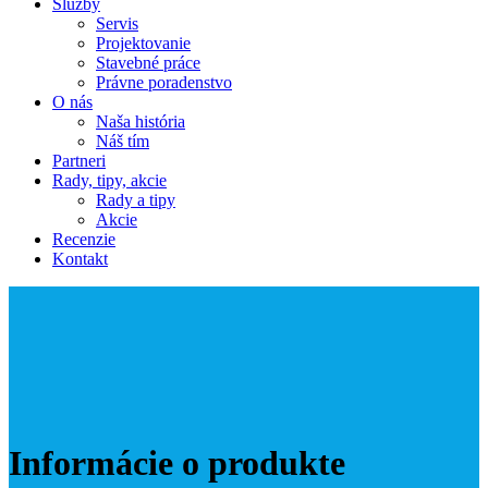
Služby
Servis
Projektovanie
Stavebné práce
Právne poradenstvo
O nás
Naša história
Náš tím
Partneri
Rady, tipy, akcie
Rady a tipy
Akcie
Recenzie
Kontakt
Informácie o produkte