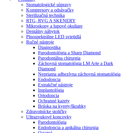
Stomatologické súpravy
Kompresory a odsávačky
Sterilizačná technika
RTG, RVG A SKENERY
Mikroskopy a lupové okuliare
Dentálny nábytok
Plnospektrálne LED svietidlá
Ručné nástroje
Diagnostika
Parodontológia a Sharp Diamond
Parodontálna chirurgia
Záchovná stomatológia LM Arte a Dark
Diamond
Nepriama adhezívna záchovná stomatológia
Endodoncia
Extrakčné nástroje
Implantológia
Ortodoncia
Ochranné kazety
Brúska na kyrety/škrabky
Zdravotnícke stoličky
Ultrazvukové koncovky
Parodontológia
Endodoncia a apikálna chirurgia
Ostatné