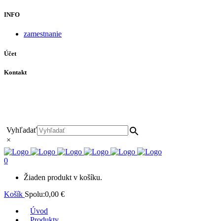
INFO
zamestnanie
Účet
Kontakt
+421 911 628 215
+421 911 965 062
hls-body@hls-body.sk
Družstevná 431/6 Stará Turá
Vyhľadať
×
0
Žiaden produkt v košíku.
Košík
Spolu:
0,00
€
Úvod
Produkty