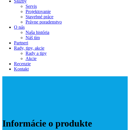
Služby
Servis
Projektovanie
Stavebné práce
Právne poradenstvo
O nás
Naša história
Náš tím
Partneri
Rady, tipy, akcie
Rady a tipy
Akcie
Recenzie
Kontakt
Informácie o produkte