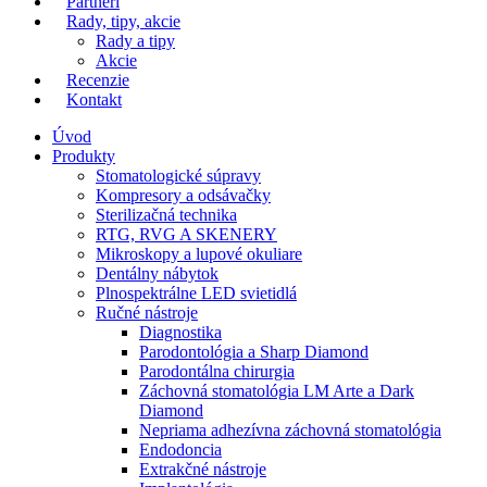
Partneri
Rady, tipy, akcie
Rady a tipy
Akcie
Recenzie
Kontakt
Úvod
Produkty
Stomatologické súpravy
Kompresory a odsávačky
Sterilizačná technika
RTG, RVG A SKENERY
Mikroskopy a lupové okuliare
Dentálny nábytok
Plnospektrálne LED svietidlá
Ručné nástroje
Diagnostika
Parodontológia a Sharp Diamond
Parodontálna chirurgia
Záchovná stomatológia LM Arte a Dark
Diamond
Nepriama adhezívna záchovná stomatológia
Endodoncia
Extrakčné nástroje