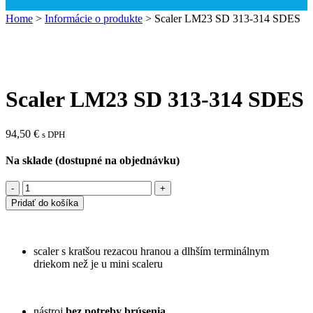
Home
>
Informácie o produkte
>
Scaler LM23 SD 313-314 SDES
Scaler LM23 SD 313-314 SDES
94,50
€
s DPH
Na sklade (dostupné na objednávku)
Pridať do košíka
scaler s kratšou rezacou hranou a dlhším terminálnym
driekom než je u mini scaleru
nástroj
bez potreby brúsenia