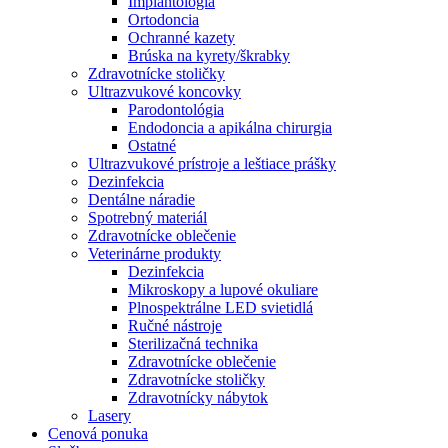
Implantológia
Ortodoncia
Ochranné kazety
Brúska na kyrety/škrabky
Zdravotnícke stoličky
Ultrazvukové koncovky
Parodontológia
Endodoncia a apikálna chirurgia
Ostatné
Ultrazvukové prístroje a leštiace prášky
Dezinfekcia
Dentálne náradie
Spotrebný materiál
Zdravotnícke oblečenie
Veterinárne produkty
Dezinfekcia
Mikroskopy a lupové okuliare
Plnospektrálne LED svietidlá
Ručné nástroje
Sterilizačná technika
Zdravotnícke oblečenie
Zdravotnícke stoličky
Zdravotnícky nábytok
Lasery
Cenová ponuka