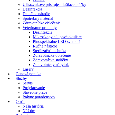
Ultrazvukové prístroje a leštiace prášky
Dezinfekcia
Dentálne náradie
Spotrebný materiál
Zdravotnícke oblečenie
Veterinárne produkty
Dezinfekcia
Mikroskopy a lupové okuliare
Plnospektrálne LED svietidlá
Ručné nástroje
Sterilizačná technika
Zdravotnícke oblečenie
Zdravotnícke stoličky
Zdravotnícky nábytok
Lasery
Cenová ponuka
Služby
Servis
Projektovanie
Stavebné práce
Právne poradenstvo
O nás
Naša história
Náš tím