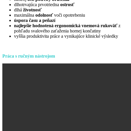
dlhotrvajúca prvotriedna
ostrosť
dlhá
životnosť
maximálna
odolnosť
voči opotrebeniu
úspora času a peňazí
najlepšie hodnotená ergonomická vnemová rukoväť
z
pohľadu svalového zaťaženia hornej končatiny
vyššia produktivita práce a vynikajúce klinické výsledky
Práca s ručným nástrojom