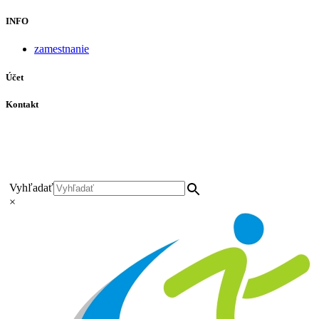
INFO
zamestnanie
Účet
Kontakt
+421 911 628 215
+421 911 965 062
hls-body@hls-body.sk
Družstevná 431/6 Stará Turá
Vyhľadať
×