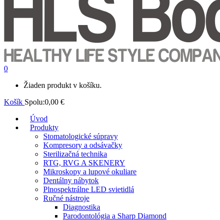
0
Žiaden produkt v košíku.
Košík
Spolu:
0,00
€
Úvod
Produkty
Stomatologické súpravy
Kompresory a odsávačky
Sterilizačná technika
RTG, RVG A SKENERY
Mikroskopy a lupové okuliare
Dentálny nábytok
Plnospektrálne LED svietidlá
Ručné nástroje
Diagnostika
Parodontológia a Sharp Diamond