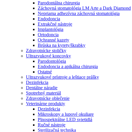
Parodontálna chirurgia
Záchovná stomatológia LM Arte a Dark Diamond
Nepriama adhezívna záchovná stomatológia
Endodoncia
Extrakčné nástroje
Implantológia
Ortodoncia
Ochranné kazety
Brúska na kyrety/škrabky
Zdravotnícke stoličky
Ultrazvukové koncovky
Parodontológia
Endodoncia a apikálna chirurgia
Ostatné
Ultrazvukové prístroje a leštiace prášky
Dezinfekcia
Dentálne náradie
Spotrebný materiál
Zdravotnícke oblečenie
Veterinárne produkty
Dezinfekcia
Mikroskopy a lupové okuliare
Plnospektrálne LED svietidlá
Ručné nástroje
Sterilizačná technika