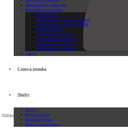
Zdravotnícke oblečenie
Veterinárne produkty
Dezinfekcia
Mikroskopy a lupové okuliare
Plnospektrálne LED svietidlá
Ručné nástroje
Sterilizačná technika
Zdravotnícke oblečenie
Zdravotnícke stoličky
Zdravotnícky nábytok
Lasery
Cenová ponuka
Služby
Servis
Projektovanie
Prihlásenie
Stavebné práce
Právne poradenstvo