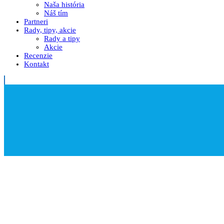
Naša história
Náš tím
Partneri
Rady, tipy, akcie
Rady a tipy
Akcie
Recenzie
Kontakt
Informácie o produkte
Home
>
Informácie o produkte
>
AL PIESKOVAČ