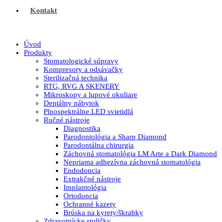
Kontakt
Úvod
Produkty
Stomatologické súpravy
Kompresory a odsávačky
Sterilizačná technika
RTG, RVG A SKENERY
Mikroskopy a lupové okuliare
Dentálny nábytok
Plnospektrálne LED svietidlá
Ručné nástroje
Diagnostika
Parodontológia a Sharp Diamond
Parodontálna chirurgia
Záchovná stomatológia LM Arte a Dark Diamond
Nepriama adhezívna záchovná stomatológia
Endodoncia
Extrakčné nástroje
Implantológia
Ortodoncia
Ochranné kazety
Brúska na kyrety/škrabky
Zdravotnícke stoličky