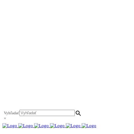
INFO
zamestnanie
Účet
Kontakt
+421 911 628 215
+421 911 965 062
hls-body@hls-body.sk
Družstevná 431/6 Stará Turá
Vyhľadať
×