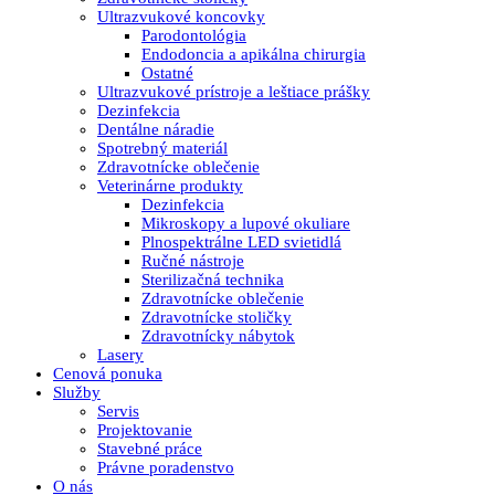
Ultrazvukové koncovky
Parodontológia
Endodoncia a apikálna chirurgia
Ostatné
Ultrazvukové prístroje a leštiace prášky
Dezinfekcia
Dentálne náradie
Spotrebný materiál
Zdravotnícke oblečenie
Veterinárne produkty
Dezinfekcia
Mikroskopy a lupové okuliare
Plnospektrálne LED svietidlá
Ručné nástroje
Sterilizačná technika
Zdravotnícke oblečenie
Zdravotnícke stoličky
Zdravotnícky nábytok
Lasery
Cenová ponuka
Služby
Servis
Projektovanie
Stavebné práce
Právne poradenstvo
O nás