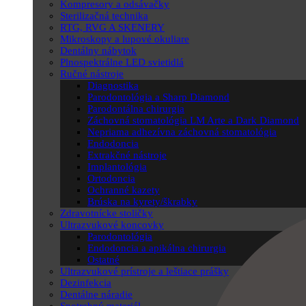
Kompresory a odsávačky
Sterilizačná technika
RTG, RVG A SKENERY
Mikroskopy a lupové okuliare
Dentálny nábytok
Plnospektrálne LED svietidlá
Ručné nástroje
Diagnostika
Parodontológia a Sharp Diamond
Parodontálna chirurgia
Záchovná stomatológia LM Arte a Dark Diamond
Nepriama adhezívna záchovná stomatológia
Endodoncia
Extrakčné nástroje
Implantológia
Ortodoncia
Ochranné kazety
Brúska na kyrety/škrabky
Zdravotnícke stoličky
Ultrazvukové koncovky
Parodontológia
Endodoncia a apikálna chirurgia
Ostatné
Ultrazvukové prístroje a leštiace prášky
Dezinfekcia
Dentálne náradie
Spotrebný materiál