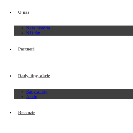
O nás
Naša história
Náš tím
Partneri
Rady, tipy, akcie
Rady a tipy
Akcie
Recenzie