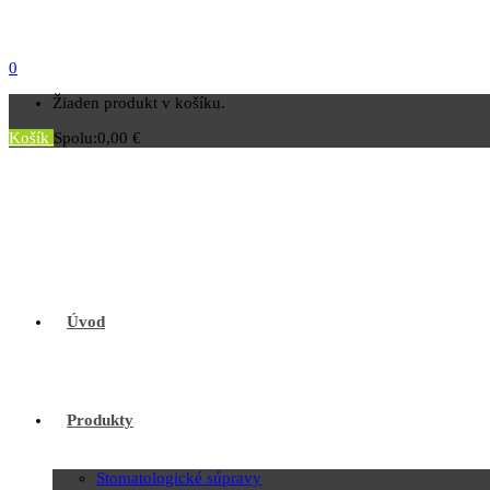
0
Žiaden produkt v košíku.
Košík
Spolu:
0,00
€
Úvod
Produkty
Stomatologické súpravy