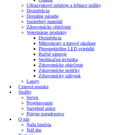
Ultrazvukové prístroje a leštiace prášky
Dezinfekcia
Dentálne náradie
Spotrebný materiál
Zdravotnícke oblečenie
Veterinárne produkty
Dezinfekcia
Mikroskopy a lupové okuliare
Plnospektrálne LED svietidlá
Ručné nástroje
Sterilizačná technika
Zdravotnícke oblečenie
Zdravotnícke stoličky
Zdravotnícky nábytok
Lasery
Cenová ponuka
Služby
Servis
Projektovanie
Stavebné práce
Právne poradenstvo
O nás
Naša história
Náš tím