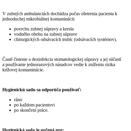
V zubných ambulanciách dochádza počas ošetrenia pacienta k
jednoduchej mikrobiálnej kontaminácii:
povrchu zubnej súpravy a kresla
vodného obehu na zubnej súprave
chirurgických odsávacích trubíc (odsávacích systémov).
Časté čistenie a dezinfekcia stomatologickej súpravy a jej súčastí
a používanie jednorazových násadcov vedie k zníženiu rizika
krížovej kontaminácie.
Hygienickú sadu sa odporúča používať:
ráno
po každom pacientovi
po skončení práce.
Hygienická sada je určená pre: