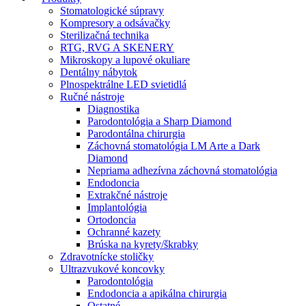
Stomatologické súpravy
Kompresory a odsávačky
Sterilizačná technika
RTG, RVG A SKENERY
Mikroskopy a lupové okuliare
Dentálny nábytok
Plnospektrálne LED svietidlá
Ručné nástroje
Diagnostika
Parodontológia a Sharp Diamond
Parodontálna chirurgia
Záchovná stomatológia LM Arte a Dark
Diamond
Nepriama adhezívna záchovná stomatológia
Endodoncia
Extrakčné nástroje
Implantológia
Ortodoncia
Ochranné kazety
Brúska na kyrety/škrabky
Zdravotnícke stoličky
Ultrazvukové koncovky
Parodontológia
Endodoncia a apikálna chirurgia
Ostatné