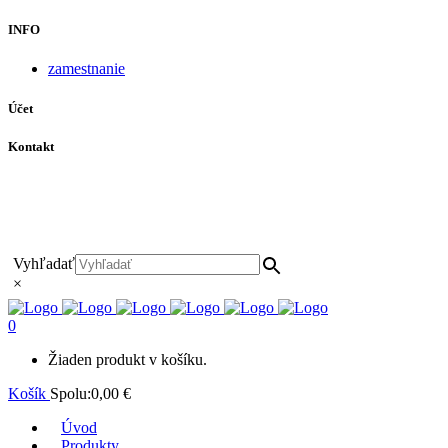
INFO
zamestnanie
Účet
Kontakt
+421 911 628 215
+421 911 965 062
hls-body@hls-body.sk
Družstevná 431/6 Stará Turá
Vyhľadať
×
0
Žiaden produkt v košíku.
Košík
Spolu:
0,00
€
Úvod
Produkty