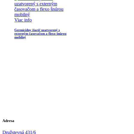
Viac info
Germicídny žiarič uzatvorený s
externým časovačom a flexo šnúrou
mobilný
Adresa
Družstevná 431/6