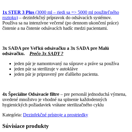
1x STER 3 Plus
(3000 ml – riedi sa => 5000 ml použiteľného
roztoku)
– dezinfekčný prípravok do odsávacích systémov.
Používa sa na intenzívne večerné (po dennom ukončení práce)
čistenie a na čistenie odsávacích hadíc medzi pacientami.
3x SADA pre Veľkú odsávačku a 3x SADA pre Malú
odsávačku.
Prečo
3x SADY ?
jeden pár je namontovaný na súprave a práve sa používa
jeden pár sa sterilizuje v autokláve
jeden pár je pripravený pre ďalšieho pacienta.
4x Špeciálne Odsávacie filtre
– pre personál jednoduchá výmena,
uvedené množstvo je vhodné na splnenie každodenných
hygienických požiadaviek vrátane sterilizačného cyklu
Kategória:
Dezinfekčné prístroje a prostriedky
Súvisiace produkty