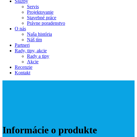
Služby
Servis
Projektovanie
Stavebné práce
Právne poradenstvo
O nás
Naša história
Náš tím
Partneri
Rady, tipy, akcie
Rady a tipy
Akcie
Recenzie
Kontakt
Informácie o produkte