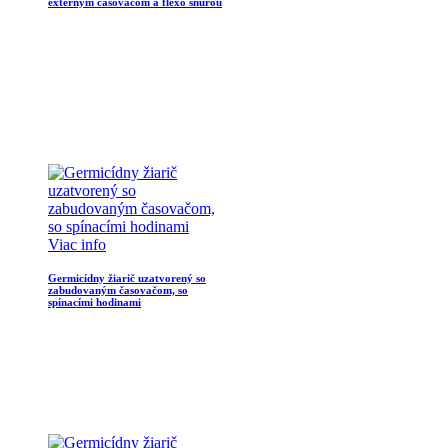
externým časovačom a flexo šnúrou
Viac info
Germicídny žiarič uzatvorený so
zabudovaným časovačom, so
spínacími hodinami