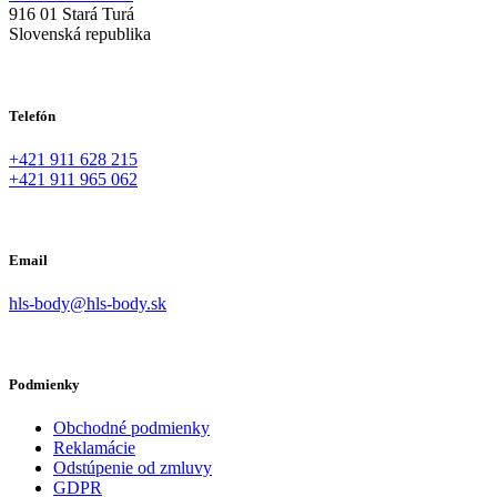
916 01 Stará Turá
Slovenská republika
Telefón
+421 911 628 215
+421 911 965 062
Email
hls-body@hls-body.sk
Podmienky
Obchodné podmienky
Reklamácie
Odstúpenie od zmluvy
GDPR