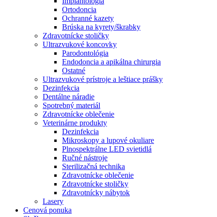
Implantológia
Ortodoncia
Ochranné kazety
Brúska na kyrety/škrabky
Zdravotnícke stoličky
Ultrazvukové koncovky
Parodontológia
Endodoncia a apikálna chirurgia
Ostatné
Ultrazvukové prístroje a leštiace prášky
Dezinfekcia
Dentálne náradie
Spotrebný materiál
Zdravotnícke oblečenie
Veterinárne produkty
Dezinfekcia
Mikroskopy a lupové okuliare
Plnospektrálne LED svietidlá
Ručné nástroje
Sterilizačná technika
Zdravotnícke oblečenie
Zdravotnícke stoličky
Zdravotnícky nábytok
Lasery
Cenová ponuka