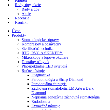
Partneri
Rady, tipy, akcie
Rady a tipy
Akcie
Recenzie
Kontakt
Úvod
Produkty
Stomatologické súpravy
Kompresory a odsávačky
Sterilizačná technika
RTG, RVG A SKENERY
Mikroskopy a lupové okuliare
Dentálny nábytok
Plnospektrálne LED svietidlá
Ručné nástroje
Diagnostika
Parodontológia a Sharp Diamond
Parodontálna chirurgia
Záchovná stomatológia LM Arte a Dark
Diamond
Nepriama adhezívna záchovná stomatológia
Endodoncia
Extrakčné nástroje