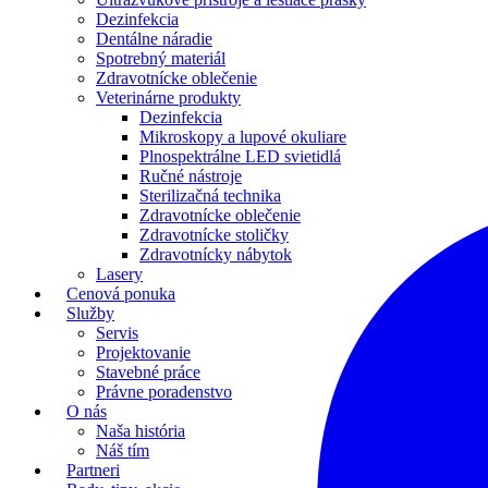
Dezinfekcia
Dentálne náradie
Spotrebný materiál
Zdravotnícke oblečenie
Veterinárne produkty
Dezinfekcia
Mikroskopy a lupové okuliare
Plnospektrálne LED svietidlá
Ručné nástroje
Sterilizačná technika
Zdravotnícke oblečenie
Zdravotnícke stoličky
Zdravotnícky nábytok
Lasery
Cenová ponuka
Služby
Servis
Projektovanie
Stavebné práce
Právne poradenstvo
O nás
Naša história
Náš tím
Partneri