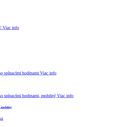
Viac info
Viac info
Viac info
, mobilný
ka