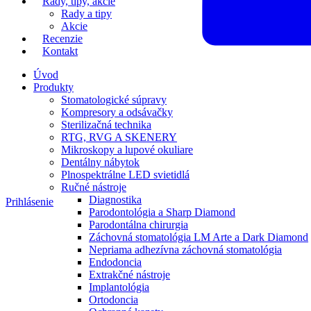
Rady, tipy, akcie
Rady a tipy
Akcie
Recenzie
Kontakt
Úvod
Produkty
Stomatologické súpravy
Kompresory a odsávačky
Sterilizačná technika
RTG, RVG A SKENERY
Mikroskopy a lupové okuliare
Dentálny nábytok
Plnospektrálne LED svietidlá
Ručné nástroje
Diagnostika
Prihlásenie
Parodontológia a Sharp Diamond
Parodontálna chirurgia
Záchovná stomatológia LM Arte a Dark Diamond
Nepriama adhezívna záchovná stomatológia
Endodoncia
Extrakčné nástroje
Implantológia
Ortodoncia