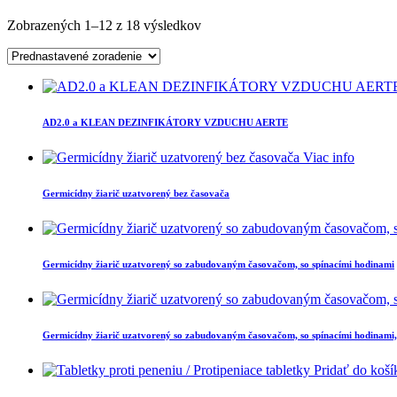
Zobrazených 1–12 z 18 výsledkov
AD2.0 a KLEAN DEZINFIKÁTORY VZDUCHU AERTE
Viac info
Germicídny žiarič uzatvorený bez časovača
Germicídny žiarič uzatvorený so zabudovaným časovačom, so spínacími hodinami
Germicídny žiarič uzatvorený so zabudovaným časovačom, so spínacími hodinami
Pridať do koší