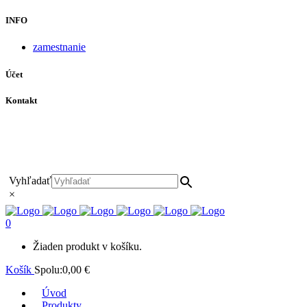
INFO
zamestnanie
Účet
Kontakt
+421 911 628 215
+421 911 965 062
hls-body@hls-body.sk
Družstevná 431/6 Stará Turá
Vyhľadať
×
0
Žiaden produkt v košíku.
Košík
Spolu:
0,00
€
Úvod
Produkty