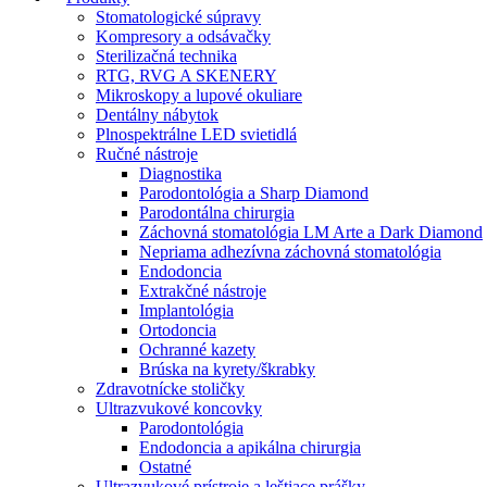
Stomatologické súpravy
Kompresory a odsávačky
Sterilizačná technika
RTG, RVG A SKENERY
Mikroskopy a lupové okuliare
Dentálny nábytok
Plnospektrálne LED svietidlá
Ručné nástroje
Diagnostika
Parodontológia a Sharp Diamond
Parodontálna chirurgia
Záchovná stomatológia LM Arte a Dark Diamond
Nepriama adhezívna záchovná stomatológia
Endodoncia
Extrakčné nástroje
Implantológia
Ortodoncia
Ochranné kazety
Brúska na kyrety/škrabky
Zdravotnícke stoličky
Ultrazvukové koncovky
Parodontológia
Endodoncia a apikálna chirurgia
Ostatné
Ultrazvukové prístroje a leštiace prášky