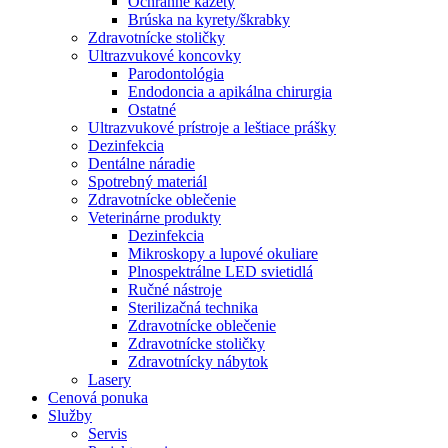
Ochranné kazety
Brúska na kyrety/škrabky
Zdravotnícke stoličky
Ultrazvukové koncovky
Parodontológia
Endodoncia a apikálna chirurgia
Ostatné
Ultrazvukové prístroje a leštiace prášky
Dezinfekcia
Dentálne náradie
Spotrebný materiál
Zdravotnícke oblečenie
Veterinárne produkty
Dezinfekcia
Mikroskopy a lupové okuliare
Plnospektrálne LED svietidlá
Ručné nástroje
Sterilizačná technika
Zdravotnícke oblečenie
Zdravotnícke stoličky
Zdravotnícky nábytok
Lasery
Cenová ponuka
Služby
Servis