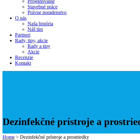
Projektovanie
Stavebné práce
Právne poradenstvo
O nás
Naša história
Náš tím
Partneri
Rady, tipy, akcie
Rady a tipy
Akcie
Recenzie
Kontakt
Dezinfekčné prístroje a prostri
Home
>
Dezinfekčné prístroje a prostriedky