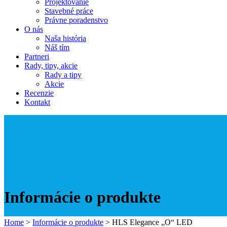
Projektovanie
Stavebné práce
Právne poradenstvo
O nás
Naša história
Náš tím
Partneri
Rady, tipy, akcie
Rady a tipy
Akcie
Recenzie
Kontakt
Informácie o produkte
Home
>
Informácie o produkte
>
HLS Elegance „O“ LED