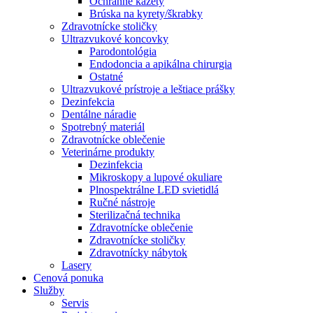
Ochranné kazety
Brúska na kyrety/škrabky
Zdravotnícke stoličky
Ultrazvukové koncovky
Parodontológia
Endodoncia a apikálna chirurgia
Ostatné
Ultrazvukové prístroje a leštiace prášky
Dezinfekcia
Dentálne náradie
Spotrebný materiál
Zdravotnícke oblečenie
Veterinárne produkty
Dezinfekcia
Mikroskopy a lupové okuliare
Plnospektrálne LED svietidlá
Ručné nástroje
Sterilizačná technika
Zdravotnícke oblečenie
Zdravotnícke stoličky
Zdravotnícky nábytok
Lasery
Cenová ponuka
Služby
Servis