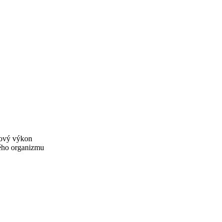
akový výkon
kého organizmu