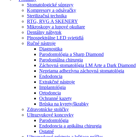
Stomatologické súpravy
Kompresory a odsávačky
Sterilizačná technika
RTG, RVG A SKENERY
Mikroskopy a lupové okuliare
Dentálny nábytok
Plnospektrálne LED svietidlá
Ručné nástroje
Diagnostika
Parodontológia a Sharp Diamond
Parodontálna chirurgia
Záchovná stomatológia LM Arte a Dark Diamond
Nepriama adhezívna záchovná stomatológia
Endodoncia
Extrakčné nástroje
Implantológia
Ortodoncia
Ochranné kazety
Brúska na kyrety/škrabky
Zdravotnícke stoličky
Ultrazvukové koncovky
Parodontológia
Endodoncia a apikálna chirurgia
Ostatné
Ultrazvukové prístroje a leštiace prášky