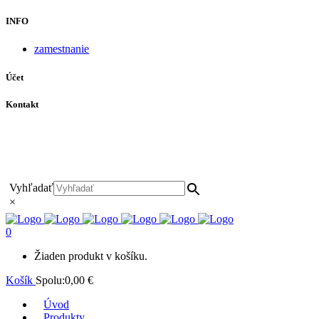
INFO
zamestnanie
Účet
Kontakt
+421 911 628 215
+421 911 965 062
hls-body@hls-body.sk
Družstevná 431/6 Stará Turá
Vyhľadať
×
0
Žiaden produkt v košíku.
Košík
Spolu:
0,00
€
Úvod
Produkty