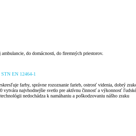
ambulancie, do domácnosti, do firemných priestorov.
nia STN EN 12464-1
eskresľuje farby, správne rozoznanie farieb, ostrosť videnia, dobrý zr
 90 vytvára najvhodnejšie svetlo pre aktívnu činnosť a výkonnosť ľuds
to technológii nedochádza k namáhaniu a poškodzovaniu nášho zraku