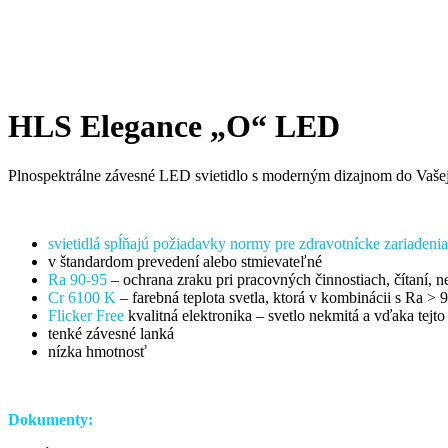
HLS Elegance „O“ LED
Plnospektrálne závesné LED svietidlo s moderným dizajnom do Vašej 
svietidlá spĺňajú požiadavky normy pre zdravotnícke zariade
v štandardom prevedení alebo stmievateľné
Ra 90-95
– ochrana zraku pri pracovných činnostiach, čítaní, n
Cr 6100 K
– farebná teplota svetla, ktorá v kombinácii s Ra >
Flicker Free
kvalitná elektronika – svetlo nekmitá a vďaka tej
tenké závesné lanká
nízka hmotnosť
Dokumenty: