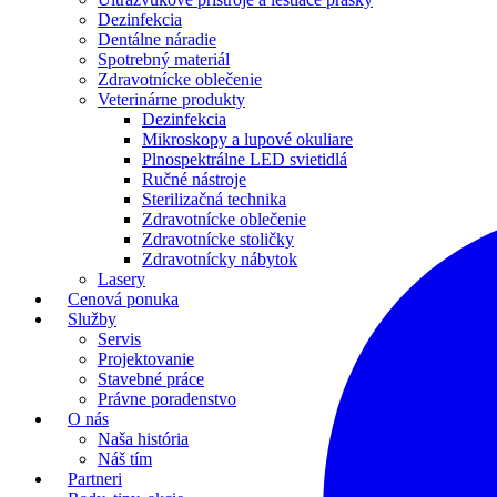
Dezinfekcia
Dentálne náradie
Spotrebný materiál
Zdravotnícke oblečenie
Veterinárne produkty
Dezinfekcia
Mikroskopy a lupové okuliare
Plnospektrálne LED svietidlá
Ručné nástroje
Sterilizačná technika
Zdravotnícke oblečenie
Zdravotnícke stoličky
Zdravotnícky nábytok
Lasery
Cenová ponuka
Služby
Servis
Projektovanie
Stavebné práce
Právne poradenstvo
O nás
Naša história
Náš tím
Partneri