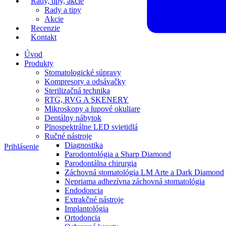
Rady, tipy, akcie
Rady a tipy
Akcie
Recenzie
Kontakt
Úvod
Produkty
Stomatologické súpravy
Kompresory a odsávačky
Sterilizačná technika
RTG, RVG A SKENERY
Mikroskopy a lupové okuliare
Dentálny nábytok
Plnospektrálne LED svietidlá
Ručné nástroje
Diagnostika
Prihlásenie
Parodontológia a Sharp Diamond
Parodontálna chirurgia
Záchovná stomatológia LM Arte a Dark Diamond
Nepriama adhezívna záchovná stomatológia
Endodoncia
Extrakčné nástroje
Implantológia
Ortodoncia