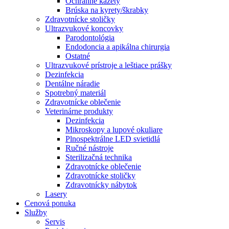
Ochranné kazety
Brúska na kyrety/škrabky
Zdravotnícke stoličky
Ultrazvukové koncovky
Parodontológia
Endodoncia a apikálna chirurgia
Ostatné
Ultrazvukové prístroje a leštiace prášky
Dezinfekcia
Dentálne náradie
Spotrebný materiál
Zdravotnícke oblečenie
Veterinárne produkty
Dezinfekcia
Mikroskopy a lupové okuliare
Plnospektrálne LED svietidlá
Ručné nástroje
Sterilizačná technika
Zdravotnícke oblečenie
Zdravotnícke stoličky
Zdravotnícky nábytok
Lasery
Cenová ponuka
Služby
Servis