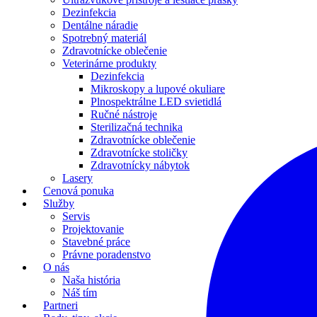
Dezinfekcia
Dentálne náradie
Spotrebný materiál
Zdravotnícke oblečenie
Veterinárne produkty
Dezinfekcia
Mikroskopy a lupové okuliare
Plnospektrálne LED svietidlá
Ručné nástroje
Sterilizačná technika
Zdravotnícke oblečenie
Zdravotnícke stoličky
Zdravotnícky nábytok
Lasery
Cenová ponuka
Služby
Servis
Projektovanie
Stavebné práce
Právne poradenstvo
O nás
Naša história
Náš tím
Partneri