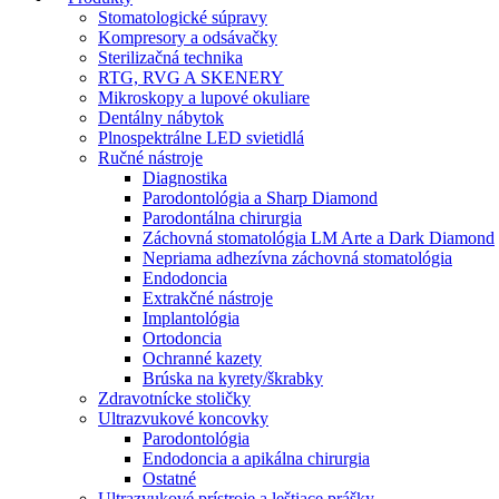
Stomatologické súpravy
Kompresory a odsávačky
Sterilizačná technika
RTG, RVG A SKENERY
Mikroskopy a lupové okuliare
Dentálny nábytok
Plnospektrálne LED svietidlá
Ručné nástroje
Diagnostika
Parodontológia a Sharp Diamond
Parodontálna chirurgia
Záchovná stomatológia LM Arte a Dark Diamond
Nepriama adhezívna záchovná stomatológia
Endodoncia
Extrakčné nástroje
Implantológia
Ortodoncia
Ochranné kazety
Brúska na kyrety/škrabky
Zdravotnícke stoličky
Ultrazvukové koncovky
Parodontológia
Endodoncia a apikálna chirurgia
Ostatné
Ultrazvukové prístroje a leštiace prášky