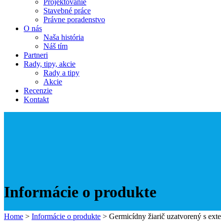
Projektovanie
Stavebné práce
Právne poradenstvo
O nás
Naša história
Náš tím
Partneri
Rady, tipy, akcie
Rady a tipy
Akcie
Recenzie
Kontakt
Informácie o produkte
Home
>
Informácie o produkte
>
Germicídny žiarič uzatvorený s ex