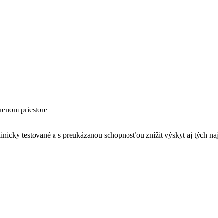
orenom priestore
cky testované a s preukázanou schopnosťou znížit výskyt aj tých najšk