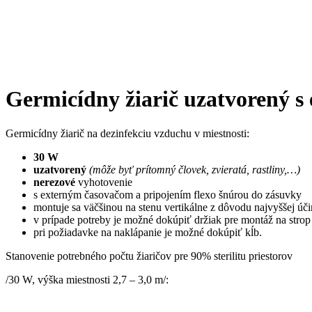
Germicídny žiarič uzatvorený s
Germicídny žiarič na dezinfekciu vzduchu v miestnosti:
30 W
uzatvorený
(môže byť prítomný človek, zvieratá, rastliny,…)
nerezové
vyhotovenie
s externým časovačom a pripojením flexo šnúrou do zásuvky
montuje sa väčšinou na stenu vertikálne z dôvodu najvyššej úči
v prípade potreby je možné dokúpiť držiak pre montáž na strop
pri požiadavke na naklápanie je možné dokúpiť kĺb.
Stanovenie potrebného počtu žiaričov pre 90% sterilitu priestorov
/30 W, výška miestnosti 2,7 – 3,0 m/: