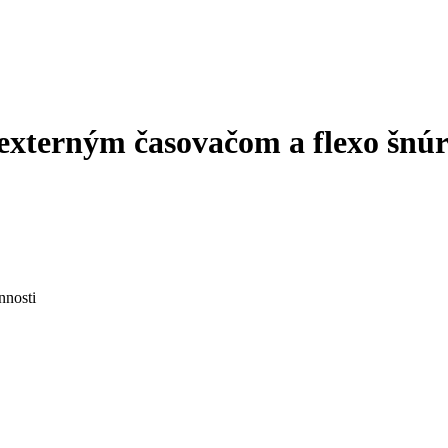
 externým časovačom a flexo šnú
nnosti