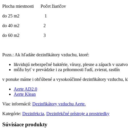
Plocha miestnosti Počet žiaričov
do 25 m2 1
do 40 m2 2
do 60 m2 3
Pozn.: Ak hľadáte dezinfikátory vzduchu, ktoré:
likvidujú nebezpečné baktérie, vírusy, plesne a zápach v uzatv
môžu byť v prevádzke i za prítomnosti ľudí, zvierat, rastlín
v ponuke máme i obľúbené a vysokoúčinné dezinfikátory vzduchu, klini
Aerte AD2.0
Aerte Klean
Viac informácií:
Dezinfikátory vzduchu Aerte.
Kategórie:
Dezinfekcia
,
Dezinfekčné prístroje a prostriedky
Súvisiace produkty