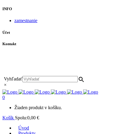
INFO
zamestnanie
Účet
Kontakt
+421 911 628 215
+421 911 965 062
hls-body@hls-body.sk
Družstevná 431/6 Stará Turá
Vyhľadať
×
0
Žiaden produkt v košíku.
Košík
Spolu:
0,00
€
Úvod
Produkty