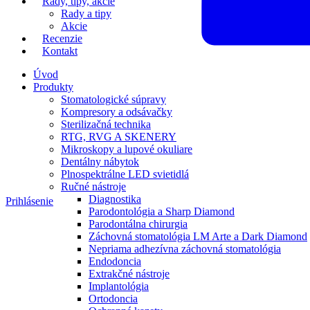
Rady, tipy, akcie
Rady a tipy
Akcie
Recenzie
Kontakt
Úvod
Produkty
Stomatologické súpravy
Kompresory a odsávačky
Sterilizačná technika
RTG, RVG A SKENERY
Mikroskopy a lupové okuliare
Dentálny nábytok
Plnospektrálne LED svietidlá
Ručné nástroje
Diagnostika
Prihlásenie
Parodontológia a Sharp Diamond
Parodontálna chirurgia
Záchovná stomatológia LM Arte a Dark Diamond
Nepriama adhezívna záchovná stomatológia
Endodoncia
Extrakčné nástroje
Implantológia
Ortodoncia