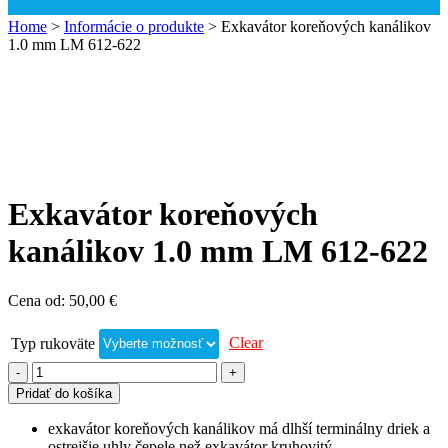
Home
>
Informácie o produkte
>
Exkavátor koreňových kanálikov
1.0 mm LM 612-622
Exkavátor koreňových
kanálikov 1.0 mm LM 612-622
Cena od:
50,00
€
Clear
Typ rukoväte
Pridať do košíka
exkavátor koreňových kanálikov má dlhší terminálny driek a
ostrejšie uhly čepele než exkavátor kruhovitý