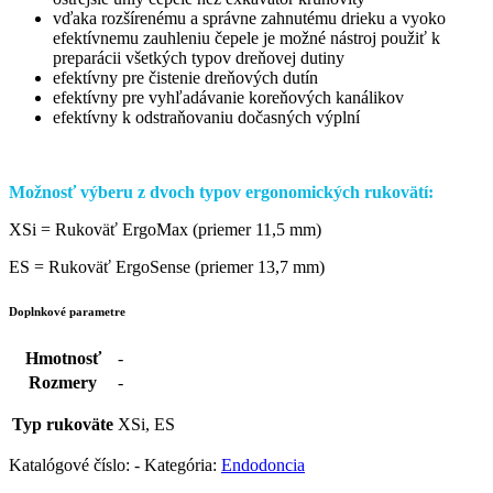
vďaka rozšírenému a správne zahnutému drieku a vyoko
efektívnemu zauhleniu čepele je možné nástroj použiť k
preparácii všetkých typov dreňovej dutiny
efektívny pre čistenie dreňových dutín
efektívny pre vyhľadávanie koreňových kanálikov
efektívny k odstraňovaniu dočasných výplní
Možnosť výberu z dvoch typov ergonomických rukovätí:
XSi = Rukoväť ErgoMax (priemer 11,5 mm)
ES = Rukoväť ErgoSense (priemer 13,7 mm)
Doplnkové parametre
Hmotnosť
-
Rozmery
-
Typ rukoväte
XSi, ES
Katalógové číslo:
-
Kategória:
Endodoncia