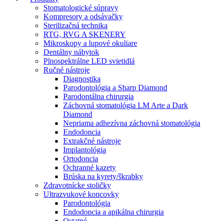
Stomatologické súpravy
Kompresory a odsávačky
Sterilizačná technika
RTG, RVG A SKENERY
Mikroskopy a lupové okuliare
Dentálny nábytok
Plnospektrálne LED svietidlá
Ručné nástroje
Diagnostika
Parodontológia a Sharp Diamond
Parodontálna chirurgia
Záchovná stomatológia LM Arte a Dark
Diamond
Nepriama adhezívna záchovná stomatológia
Endodoncia
Extrakčné nástroje
Implantológia
Ortodoncia
Ochranné kazety
Brúska na kyrety/škrabky
Zdravotnícke stoličky
Ultrazvukové koncovky
Parodontológia
Endodoncia a apikálna chirurgia
Ostatné