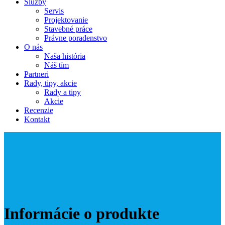
Služby
Servis
Projektovanie
Stavebné práce
Právne poradenstvo
O nás
Naša história
Náš tím
Partneri
Rady, tipy, akcie
Rady a tipy
Akcie
Recenzie
Kontakt
Informácie o produkte