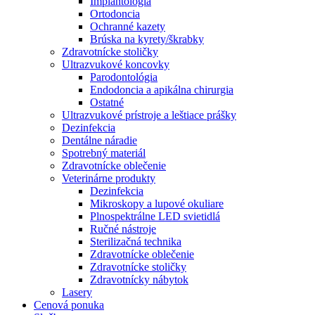
Implantológia
Ortodoncia
Ochranné kazety
Brúska na kyrety/škrabky
Zdravotnícke stoličky
Ultrazvukové koncovky
Parodontológia
Endodoncia a apikálna chirurgia
Ostatné
Ultrazvukové prístroje a leštiace prášky
Dezinfekcia
Dentálne náradie
Spotrebný materiál
Zdravotnícke oblečenie
Veterinárne produkty
Dezinfekcia
Mikroskopy a lupové okuliare
Plnospektrálne LED svietidlá
Ručné nástroje
Sterilizačná technika
Zdravotnícke oblečenie
Zdravotnícke stoličky
Zdravotnícky nábytok
Lasery
Cenová ponuka