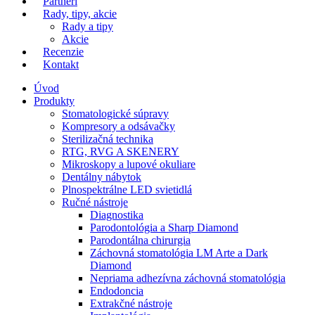
Partneri
Rady, tipy, akcie
Rady a tipy
Akcie
Recenzie
Kontakt
Úvod
Produkty
Stomatologické súpravy
Kompresory a odsávačky
Sterilizačná technika
RTG, RVG A SKENERY
Mikroskopy a lupové okuliare
Dentálny nábytok
Plnospektrálne LED svietidlá
Ručné nástroje
Diagnostika
Parodontológia a Sharp Diamond
Parodontálna chirurgia
Záchovná stomatológia LM Arte a Dark
Diamond
Nepriama adhezívna záchovná stomatológia
Endodoncia
Extrakčné nástroje