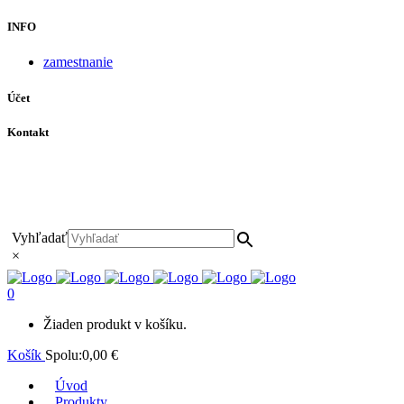
INFO
zamestnanie
Účet
Kontakt
+421 911 628 215
+421 911 965 062
hls-body@hls-body.sk
Družstevná 431/6 Stará Turá
Vyhľadať
×
0
Žiaden produkt v košíku.
Košík
Spolu:
0,00
€
Úvod
Produkty