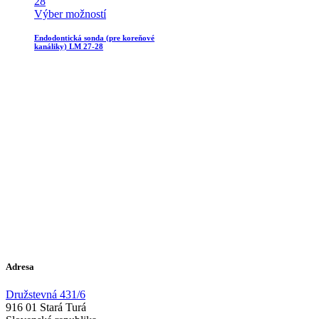
Výber možností
Endodontická sonda (pre koreňové
kanáliky) LM 27-28
Adresa
Družstevná 431/6
916 01 Stará Turá