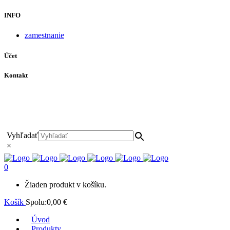
INFO
zamestnanie
Účet
Kontakt
+421 911 628 215
+421 911 965 062
hls-body@hls-body.sk
Družstevná 431/6 Stará Turá
Vyhľadať
×
0
Žiaden produkt v košíku.
Košík
Spolu:
0,00
€
Úvod
Produkty