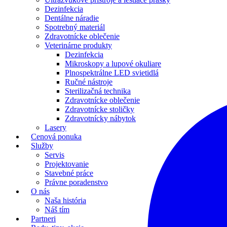
Dezinfekcia
Dentálne náradie
Spotrebný materiál
Zdravotnícke oblečenie
Veterinárne produkty
Dezinfekcia
Mikroskopy a lupové okuliare
Plnospektrálne LED svietidlá
Ručné nástroje
Sterilizačná technika
Zdravotnícke oblečenie
Zdravotnícke stoličky
Zdravotnícky nábytok
Lasery
Cenová ponuka
Služby
Servis
Projektovanie
Stavebné práce
Právne poradenstvo
O nás
Naša história
Náš tím
Partneri