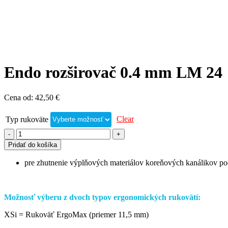
Endo rozširovač 0.4 mm LM 24
Cena od:
42,50
€
Clear
Typ rukoväte
Pridať do košíka
pre zhutnenie výplňových materiálov koreňových kanálikov poč
Možnosť výberu z dvoch typov ergonomických rukovätí:
XSi = Rukoväť ErgoMax (priemer 11,5 mm)