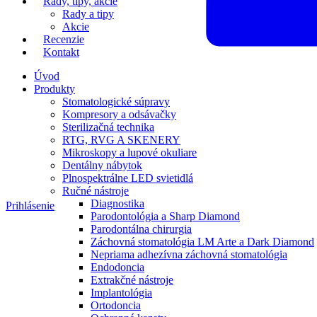
Rady, tipy, akcie
Rady a tipy
Akcie
Recenzie
Kontakt
Úvod
Produkty
Stomatologické súpravy
Kompresory a odsávačky
Sterilizačná technika
RTG, RVG A SKENERY
Mikroskopy a lupové okuliare
Dentálny nábytok
Plnospektrálne LED svietidlá
Ručné nástroje
Diagnostika
Prihlásenie
Parodontológia a Sharp Diamond
Parodontálna chirurgia
Záchovná stomatológia LM Arte a Dark Diamond
Nepriama adhezívna záchovná stomatológia
Endodoncia
Extrakčné nástroje
Implantológia
Ortodoncia