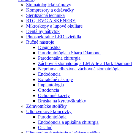
Stomatologické súpravy
Kompresory a odsávačky
Sterilizačná technika
RTG, RVG A SKENERY
Mikroskopy a lupové okuliare
Dentálny nábytok
Plnospektrálne LED svietidlá
Ručné nástroje
Diagnostika
Parodontológia a Sharp Diamond
Parodontálna chirurgia
Záchovná stomatológia LM Arte a Dark Diamond
Nepriama adhezívna záchovná stomatológia
Endodoncia
Extrakčné nástroje
Implantológia
Ortodoncia
Ochranné kazety
Brúska na kyrety/škrabky
Zdravotnícke stoličky
Ultrazvukové koncovky
Parodontológia
Endodoncia a apikálna chirurgia
Ostatné
Ultrazvukové prístroje a leštiace prášky