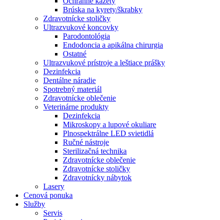
Ochranné kazety
Brúska na kyrety/škrabky
Zdravotnícke stoličky
Ultrazvukové koncovky
Parodontológia
Endodoncia a apikálna chirurgia
Ostatné
Ultrazvukové prístroje a leštiace prášky
Dezinfekcia
Dentálne náradie
Spotrebný materiál
Zdravotnícke oblečenie
Veterinárne produkty
Dezinfekcia
Mikroskopy a lupové okuliare
Plnospektrálne LED svietidlá
Ručné nástroje
Sterilizačná technika
Zdravotnícke oblečenie
Zdravotnícke stoličky
Zdravotnícky nábytok
Lasery
Cenová ponuka
Služby
Servis