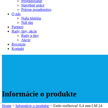
Projektovanie
Stavebné práce
Právne poradenstvo
O nás
Naša história
Náš tím
Partneri
Rady, tipy, akcie
Rady a tipy
Akcie
Recenzie
Kontakt
Informácie o produkte
Home
>
Informácie o produkte
>
Endo rozširovač 0.4 mm LM 24