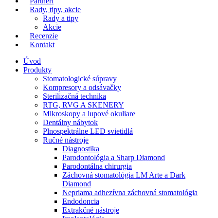
Partneri
Rady, tipy, akcie
Rady a tipy
Akcie
Recenzie
Kontakt
Úvod
Produkty
Stomatologické súpravy
Kompresory a odsávačky
Sterilizačná technika
RTG, RVG A SKENERY
Mikroskopy a lupové okuliare
Dentálny nábytok
Plnospektrálne LED svietidlá
Ručné nástroje
Diagnostika
Parodontológia a Sharp Diamond
Parodontálna chirurgia
Záchovná stomatológia LM Arte a Dark
Diamond
Nepriama adhezívna záchovná stomatológia
Endodoncia
Extrakčné nástroje