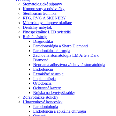
Stomatologické súpravy
Kompresory a odsávačky
Sterilizačná technika
RTG, RVG A SKENERY
Mikroskopy a lupové okuliare
Dentálny nábytok
Plnospektrálne LED svietidlá
Ručné nástroje
Diagnostika
Parodontológia a Sharp Diamond
Parodontálna chirurgia
Záchovná stomatológia LM Arte a Dark
Diamond
Nepriama adhezívna záchovná stomatológia
Endodoncia
Extrakčné nástroje
Implantológia
Ortodoncia
Ochranné kazety
Brúska na kyrety/škrabky
Zdravotnícke stoličky
Ultrazvukové koncovky
Parodontológia
Endodoncia a apikálna chirurgia
Ostatné