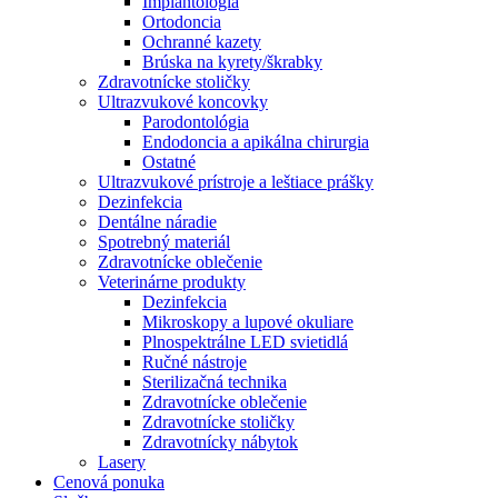
Implantológia
Ortodoncia
Ochranné kazety
Brúska na kyrety/škrabky
Zdravotnícke stoličky
Ultrazvukové koncovky
Parodontológia
Endodoncia a apikálna chirurgia
Ostatné
Ultrazvukové prístroje a leštiace prášky
Dezinfekcia
Dentálne náradie
Spotrebný materiál
Zdravotnícke oblečenie
Veterinárne produkty
Dezinfekcia
Mikroskopy a lupové okuliare
Plnospektrálne LED svietidlá
Ručné nástroje
Sterilizačná technika
Zdravotnícke oblečenie
Zdravotnícke stoličky
Zdravotnícky nábytok
Lasery
Cenová ponuka