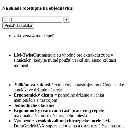
Na sklade (dostupné na objednávku)
Pridať do košíka
zakrivená 4 mm čepeľ
LM-TwistOut
nástroje sú vhodné pre extrakciu zuba v
situáciách, kedy je nutné použiť veľkú silu alebo krútiaci
moment.
Silikónová rukoväť
extrakčných nástrojov umožňuje ľahké
a nekĺzavé držanie nástroja
Ergonomický dizajn
= pohodlné držanie a ľahká
manipulácia s nástrojom
Jednoduché otáčanie
Ergonomicky tvarovaná časť pracovnej čepele =
maximálna šetrnosť ošetrovaného miesta
Vyrobené z
vysokokvalitnej chirurgickej ocele
LM-
DuraGradeMAX supersteel
=
silná a ostrá rezná časť nástroja