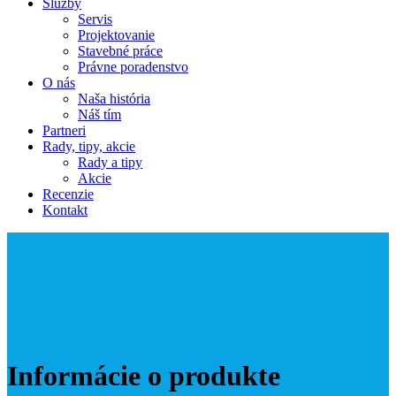
Služby
Servis
Projektovanie
Stavebné práce
Právne poradenstvo
O nás
Naša história
Náš tím
Partneri
Rady, tipy, akcie
Rady a tipy
Akcie
Recenzie
Kontakt
Informácie o produkte