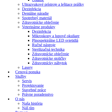
Ultrazvukové prístroje a leštiace prášky
Dezinfekcia
Dentálne náradie
Spotrebný materiál
Zdravotnícke oblečenie
Veterinárne produkty
Dezinfekcia
Mikroskopy a lupové okuliare
Plnospektrálne LED svietidlá
Ručné nástroje
Sterilizačná technika
Zdravotnícke oblečenie
Zdravotnícke stoličky
Zdravotnícky nábytok
Lasery
Cenová ponuka
Služby
Servis
Projektovanie
Stavebné práce
Právne poradenstvo
O nás
Naša história
Náš tím