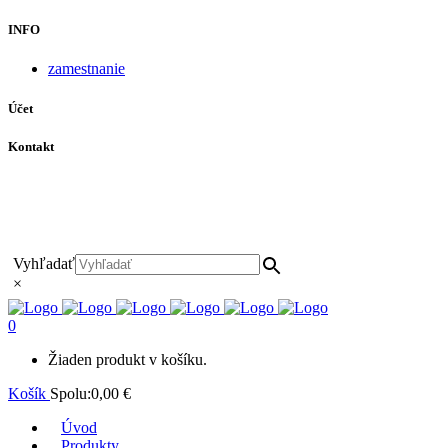
INFO
zamestnanie
Účet
Kontakt
+421 911 628 215
+421 911 965 062
hls-body@hls-body.sk
Družstevná 431/6 Stará Turá
Vyhľadať
×
0
Žiaden produkt v košíku.
Košík
Spolu:
0,00
€
Úvod
Produkty