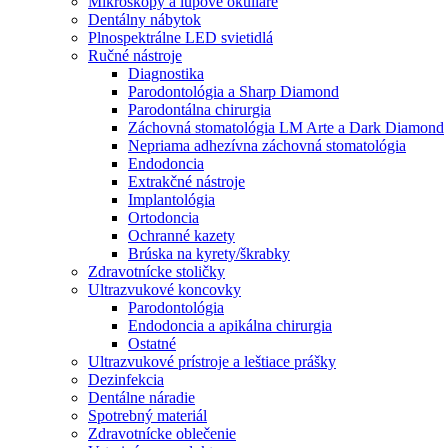
Mikroskopy a lupové okuliare
Dentálny nábytok
Plnospektrálne LED svietidlá
Ručné nástroje
Diagnostika
Parodontológia a Sharp Diamond
Parodontálna chirurgia
Záchovná stomatológia LM Arte a Dark Diamond
Nepriama adhezívna záchovná stomatológia
Endodoncia
Extrakčné nástroje
Implantológia
Ortodoncia
Ochranné kazety
Brúska na kyrety/škrabky
Zdravotnícke stoličky
Ultrazvukové koncovky
Parodontológia
Endodoncia a apikálna chirurgia
Ostatné
Ultrazvukové prístroje a leštiace prášky
Dezinfekcia
Dentálne náradie
Spotrebný materiál
Zdravotnícke oblečenie