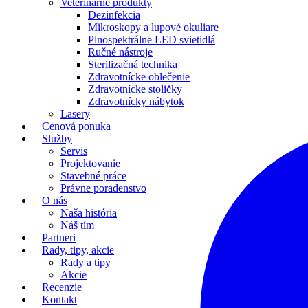
Veterinárne produkty
Dezinfekcia
Mikroskopy a lupové okuliare
Plnospektrálne LED svietidlá
Ručné nástroje
Sterilizačná technika
Zdravotnícke oblečenie
Zdravotnícke stoličky
Zdravotnícky nábytok
Lasery
Cenová ponuka
Služby
Servis
Projektovanie
Stavebné práce
Právne poradenstvo
O nás
Naša história
Náš tím
Partneri
Rady, tipy, akcie
Rady a tipy
Akcie
Recenzie
Kontakt