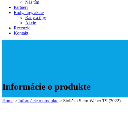
Náš tím
Partneri
Rady, tipy, akcie
Rady a tipy
Akcie
Recenzie
Kontakt
Informácie o produkte
Home
>
Informácie o produkte
>
Stolička Stern Weber T9 (2022)