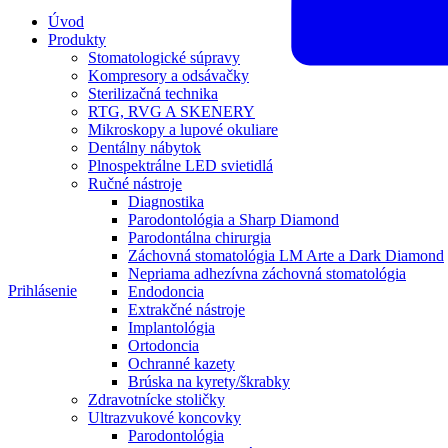
Úvod
Produkty
Stomatologické súpravy
Kompresory a odsávačky
Sterilizačná technika
RTG, RVG A SKENERY
Mikroskopy a lupové okuliare
Dentálny nábytok
Plnospektrálne LED svietidlá
Ručné nástroje
Diagnostika
Parodontológia a Sharp Diamond
Parodontálna chirurgia
Záchovná stomatológia LM Arte a Dark Diamond
Nepriama adhezívna záchovná stomatológia
Prihlásenie
Endodoncia
Extrakčné nástroje
Implantológia
Ortodoncia
Ochranné kazety
Brúska na kyrety/škrabky
Zdravotnícke stoličky
Ultrazvukové koncovky
Parodontológia