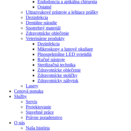
Endodoncia a apikálna chirurgia
Ostatné
Ultrazvukové prístroje a leštiace prášky
Dezinfekcia
Dentálne náradie
Spotrebný materiál
Zdravotnícke oblečenie
Veterinárne produkty
Dezinfekcia
Mikroskopy a lupové okuliare
Plnospektrálne LED svietidlá
Ručné nástroje
Sterilizačná technika
Zdravotnícke oblečenie
Zdravotnícke stoličky
Zdravotnícky nábytok
Lasery
Cenová ponuka
Služby
Servis
Projektovanie
Stavebné práce
Právne poradenstvo
O nás
Naša história