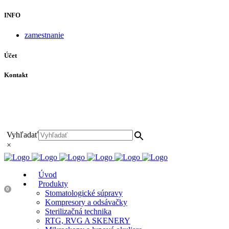
INFO
zamestnanie
Účet
Kontakt
+421 911 628 215
+421 911 965 062
hls-body@hls-body.sk
Družstevná 431/6 Stará Turá
Vyhľadať
×
Úvod
Produkty
0
Stomatologické súpravy
Kompresory a odsávačky
Sterilizačná technika
RTG, RVG A SKENERY