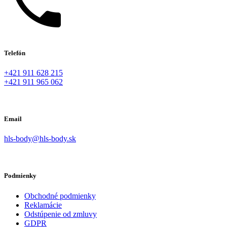
Telefón
+421 911 628 215
+421 911 965 062
Email
hls-body@hls-body.sk
Podmienky
Obchodné podmienky
Reklamácie
Odstúpenie od zmluvy
GDPR