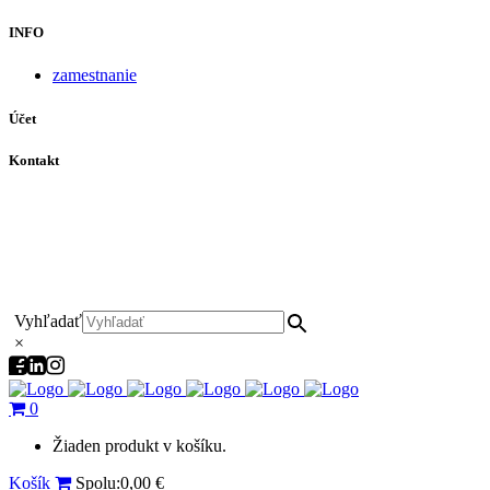
INFO
zamestnanie
Účet
Kontakt
+421 911 628 215
+421 911 965 062
hls-body@hls-body.sk
Družstevná 431/6 Stará Turá
Vyhľadať
×
0
Žiaden produkt v košíku.
Košík
Spolu:
0,00
€