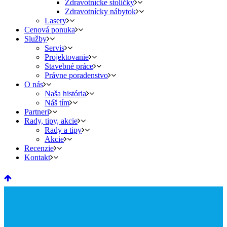
Zdravotnícke stoličky
Zdravotnícky nábytok
Lasery
Cenová ponuka
Služby
Servis
Projektovanie
Stavebné práce
Právne poradenstvo
O nás
Naša história
Náš tím
Partneri
Rady, tipy, akcie
Rady a tipy
Akcie
Recenzie
Kontakt