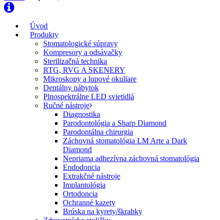
Úvod
Produkty
Stomatologické súpravy
Kompresory a odsávačky
Sterilizačná technika
RTG, RVG A SKENERY
Mikroskopy a lupové okuliare
Dentálny nábytok
Plnospektrálne LED svietidlá
Ručné nástroje
Diagnostika
Parodontológia a Sharp Diamond
Parodontálna chirurgia
Záchovná stomatológia LM Arte a Dark
Diamond
Nepriama adhezívna záchovná stomatológia
Endodoncia
Extrakčné nástroje
Implantológia
Ortodoncia
Ochranné kazety
Brúska na kyrety/škrabky