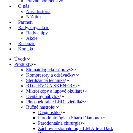
Právne poradenstvo
O nás
Naša história
Náš tím
Partneri
Rady, tipy, akcie
Rady a tipy
Akcie
Recenzie
Kontakt
Úvod
Produkty
Stomatologické súpravy
Kompresory a odsávačky
Sterilizačná technika
RTG, RVG A SKENERY
Mikroskopy a lupové okuliare
Dentálny nábytok
Plnospektrálne LED svietidlá
Ručné nástroje
Diagnostika
Parodontológia a Sharp Diamond
Parodontálna chirurgia
Záchovná stomatológia LM Arte a Dark