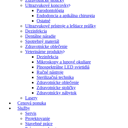
Zdravotnícke stoličky
Ultrazvukové koncovky
Parodontológia
Endodoncia a apikálna chirurgia
Ostatné
Ultrazvukové prístroje a leštiace prášky
Dezinfekcia
Dentálne náradie
Spotrebný materiál
Zdravotnícke oblečenie
Veterinárne produkty
Dezinfekcia
Mikroskopy a lupové okuliare
Plnospektrálne LED svietidlá
Ručné nástroje
Sterilizačná technika
Zdravotnícke oblečenie
Zdravotnícke stoličky
Zdravotnícky nábytok
Lasery
Cenová ponuka
Služby
Servis
Projektovanie
Stavebné práce