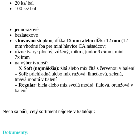
20 ks/ bal
100 ks/ bal
jednorazové
bezlatexové
s
kovovou
stopkou, dĺžka
15 mm alebo
dĺžka
12 mm
(12
mm
vhodné iba pre mini hlavice CA násadcov)
rôzne tvary: plochý, zúžený, mikro, junior 9x5mm, mini
7x4mm
na výber tvrdosť:
–
X-Soft (najmäkšia)
: žltá alebo mix žltá s červenou v balení
–
Soft
: priehľadná alebo mix ružová, limetková, zelená,
tmavá modrá v balení
–
Regular
: biela alebo mix svetlá modrá, fialová, oranžová v
balení
Nech sa páči, celý sortiment nájdete v katalógu:
Dokumenty: