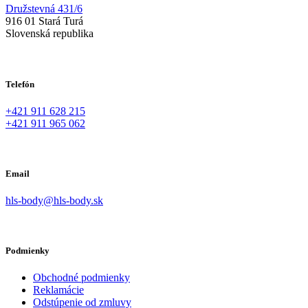
Družstevná 431/6
916 01 Stará Turá
Slovenská republika
Telefón
+421 911 628 215
+421 911 965 062
Email
hls-body@hls-body.sk
Podmienky
Obchodné podmienky
Reklamácie
Odstúpenie od zmluvy