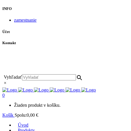
INFO
zamestnanie
Účet
Kontakt
+421 911 628 215
+421 911 965 062
hls-body@hls-body.sk
Družstevná 431/6 Stará Turá
Vyhľadať
×
0
Žiaden produkt v košíku.
Košík
Spolu:
0,00
€
Úvod
Produkty