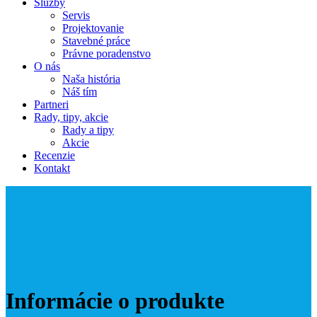
Služby
Servis
Projektovanie
Stavebné práce
Právne poradenstvo
O nás
Naša história
Náš tím
Partneri
Rady, tipy, akcie
Rady a tipy
Akcie
Recenzie
Kontakt
Informácie o produkte