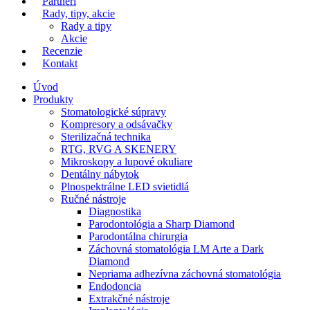
Partneri
Rady, tipy, akcie
Rady a tipy
Akcie
Recenzie
Kontakt
Úvod
Produkty
Stomatologické súpravy
Kompresory a odsávačky
Sterilizačná technika
RTG, RVG A SKENERY
Mikroskopy a lupové okuliare
Dentálny nábytok
Plnospektrálne LED svietidlá
Ručné nástroje
Diagnostika
Parodontológia a Sharp Diamond
Parodontálna chirurgia
Záchovná stomatológia LM Arte a Dark
Diamond
Nepriama adhezívna záchovná stomatológia
Endodoncia
Extrakčné nástroje