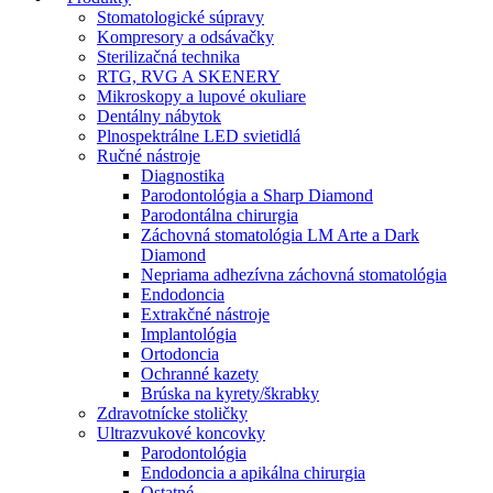
Stomatologické súpravy
Kompresory a odsávačky
Sterilizačná technika
RTG, RVG A SKENERY
Mikroskopy a lupové okuliare
Dentálny nábytok
Plnospektrálne LED svietidlá
Ručné nástroje
Diagnostika
Parodontológia a Sharp Diamond
Parodontálna chirurgia
Záchovná stomatológia LM Arte a Dark
Diamond
Nepriama adhezívna záchovná stomatológia
Endodoncia
Extrakčné nástroje
Implantológia
Ortodoncia
Ochranné kazety
Brúska na kyrety/škrabky
Zdravotnícke stoličky
Ultrazvukové koncovky
Parodontológia
Endodoncia a apikálna chirurgia
Ostatné