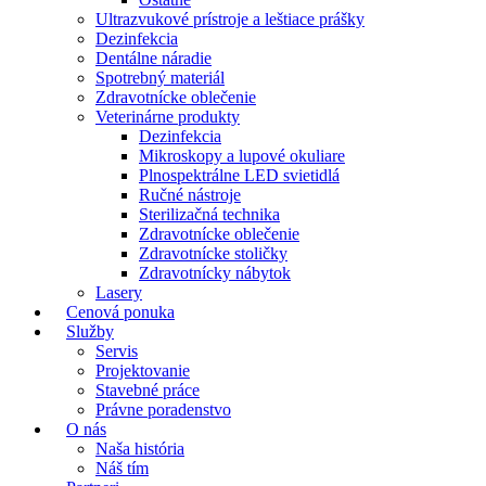
Ultrazvukové prístroje a leštiace prášky
Dezinfekcia
Dentálne náradie
Spotrebný materiál
Zdravotnícke oblečenie
Veterinárne produkty
Dezinfekcia
Mikroskopy a lupové okuliare
Plnospektrálne LED svietidlá
Ručné nástroje
Sterilizačná technika
Zdravotnícke oblečenie
Zdravotnícke stoličky
Zdravotnícky nábytok
Lasery
Cenová ponuka
Služby
Servis
Projektovanie
Stavebné práce
Právne poradenstvo
O nás
Naša história
Náš tím