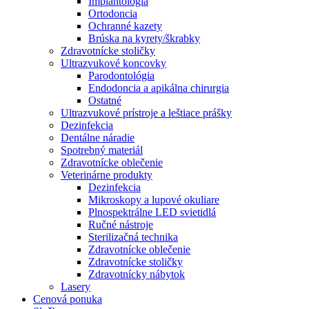
Implantológia
Ortodoncia
Ochranné kazety
Brúska na kyrety/škrabky
Zdravotnícke stoličky
Ultrazvukové koncovky
Parodontológia
Endodoncia a apikálna chirurgia
Ostatné
Ultrazvukové prístroje a leštiace prášky
Dezinfekcia
Dentálne náradie
Spotrebný materiál
Zdravotnícke oblečenie
Veterinárne produkty
Dezinfekcia
Mikroskopy a lupové okuliare
Plnospektrálne LED svietidlá
Ručné nástroje
Sterilizačná technika
Zdravotnícke oblečenie
Zdravotnícke stoličky
Zdravotnícky nábytok
Lasery
Cenová ponuka