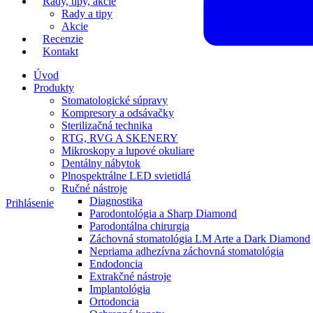
Rady, tipy, akcie
Rady a tipy
Akcie
Recenzie
Kontakt
Úvod
Produkty
Stomatologické súpravy
Kompresory a odsávačky
Sterilizačná technika
RTG, RVG A SKENERY
Mikroskopy a lupové okuliare
Dentálny nábytok
Plnospektrálne LED svietidlá
Ručné nástroje
Diagnostika
Prihlásenie
Parodontológia a Sharp Diamond
Parodontálna chirurgia
Záchovná stomatológia LM Arte a Dark Diamond
Nepriama adhezívna záchovná stomatológia
Endodoncia
Extrakčné nástroje
Implantológia
Ortodoncia