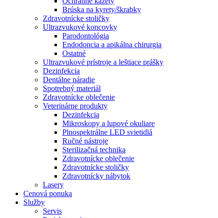
Ochranné kazety
Brúska na kyrety/škrabky
Zdravotnícke stoličky
Ultrazvukové koncovky
Parodontológia
Endodoncia a apikálna chirurgia
Ostatné
Ultrazvukové prístroje a leštiace prášky
Dezinfekcia
Dentálne náradie
Spotrebný materiál
Zdravotnícke oblečenie
Veterinárne produkty
Dezinfekcia
Mikroskopy a lupové okuliare
Plnospektrálne LED svietidlá
Ručné nástroje
Sterilizačná technika
Zdravotnícke oblečenie
Zdravotnícke stoličky
Zdravotnícky nábytok
Lasery
Cenová ponuka
Služby
Servis