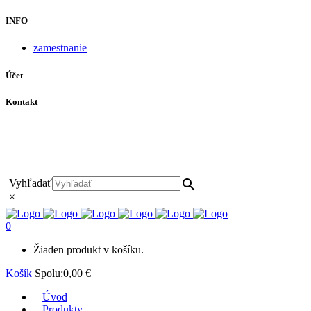
INFO
zamestnanie
Účet
Kontakt
+421 911 628 215
+421 911 965 062
hls-body@hls-body.sk
Družstevná 431/6 Stará Turá
Vyhľadať
×
0
Žiaden produkt v košíku.
Košík
Spolu:
0,00
€
Úvod
Produkty