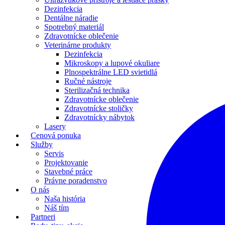
Dezinfekcia
Dentálne náradie
Spotrebný materiál
Zdravotnícke oblečenie
Veterinárne produkty
Dezinfekcia
Mikroskopy a lupové okuliare
Plnospektrálne LED svietidlá
Ručné nástroje
Sterilizačná technika
Zdravotnícke oblečenie
Zdravotnícke stoličky
Zdravotnícky nábytok
Lasery
Cenová ponuka
Služby
Servis
Projektovanie
Stavebné práce
Právne poradenstvo
O nás
Naša história
Náš tím
Partneri