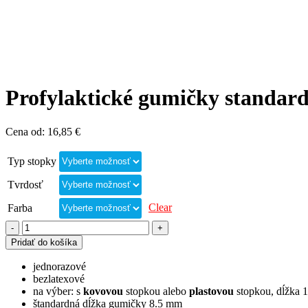
Profylaktické gumičky stand
Cena od:
16,85
€
Typ stopky
Tvrdosť
Clear
Farba
Pridať do košíka
jednorazové
bezlatexové
na výber: s
kovovou
stopkou alebo
plastovou
stopkou, dĺžka 
štandardná dĺžka gumičky 8.5 mm