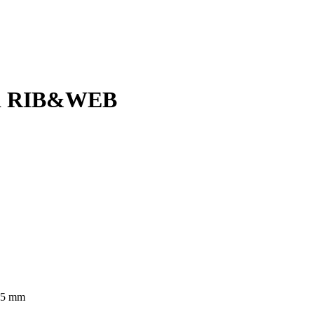
ard RIB&WEB
15 mm