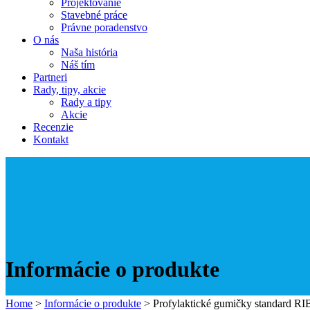
Projektovanie
Stavebné práce
Právne poradenstvo
O nás
Naša história
Náš tím
Partneri
Rady, tipy, akcie
Rady a tipy
Akcie
Recenzie
Kontakt
Informácie o produkte
Home
>
Informácie o produkte
>
Profylaktické gumičky standard