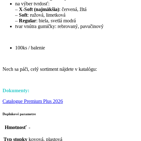
na výber tvrdosť:
–
X-Soft (najmäkšia)
: červená, žltá
–
Soft
: ružová, limetková
–
Regular
: biela, svetlá modrá
tvar vnútra gumičky: rebrovaný, pavučinový
100ks / balenie
Nech sa páči, celý sortiment nájdete v katalógu:
Dokumenty:
Catalogue Premium Plus 2026
Doplnkové parametre
Hmotnosť
-
Typ stopky
kovová, plastová