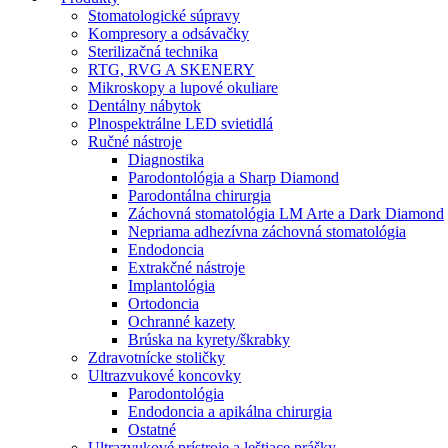
Stomatologické súpravy
Kompresory a odsávačky
Sterilizačná technika
RTG, RVG A SKENERY
Mikroskopy a lupové okuliare
Dentálny nábytok
Plnospektrálne LED svietidlá
Ručné nástroje
Diagnostika
Parodontológia a Sharp Diamond
Parodontálna chirurgia
Záchovná stomatológia LM Arte a Dark Diamond
Nepriama adhezívna záchovná stomatológia
Endodoncia
Extrakčné nástroje
Implantológia
Ortodoncia
Ochranné kazety
Brúska na kyrety/škrabky
Zdravotnícke stoličky
Ultrazvukové koncovky
Parodontológia
Endodoncia a apikálna chirurgia
Ostatné
Ultrazvukové prístroje a leštiace prášky