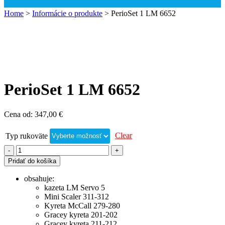
Home
>
Informácie o produkte
>
PerioSet 1 LM 6652
PerioSet 1 LM 6652
Cena od:
347,00
€
Clear
Typ rukoväte
Pridať do košíka
obsahuje:
kazeta LM Servo 5
Mini Scaler 311-312
Kyreta McCall 279-280
Gracey kyreta 201-202
Gracey kyreta 211-212