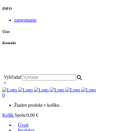
INFO
zamestnanie
Účet
Kontakt
+421 911 628 215
+421 911 965 062
hls-body@hls-body.sk
Družstevná 431/6 Stará Turá
Vyhľadať
×
0
Žiaden produkt v košíku.
Košík
Spolu:
0,00
€
Úvod
Produkty