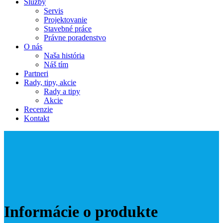
Služby
Servis
Projektovanie
Stavebné práce
Právne poradenstvo
O nás
Naša história
Náš tím
Partneri
Rady, tipy, akcie
Rady a tipy
Akcie
Recenzie
Kontakt
Informácie o produkte