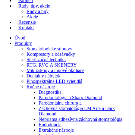
Partneri
Rady, tipy, akcie
Rady a tipy
Akcie
Recenzie
Kontakt
Úvod
Produkty
Stomatologické súpravy
Kompresory a odsávačky
Sterilizačná technika
RTG, RVG A SKENERY
Mikroskopy a lupové okuliare
Dentálny nábytok
Plnospektrálne LED svietidlá
Ručné nástroje
Diagnostika
Parodontológia a Sharp Diamond
Parodontálna chirurgia
Záchovná stomatológia LM Arte a Dark
Diamond
Nepriama adhezívna záchovná stomatológia
Endodoncia
Extrakčné nástroje