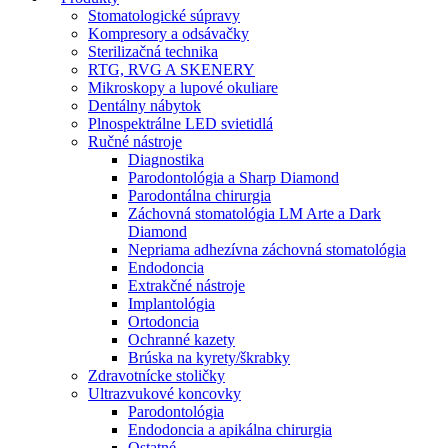
Stomatologické súpravy
Kompresory a odsávačky
Sterilizačná technika
RTG, RVG A SKENERY
Mikroskopy a lupové okuliare
Dentálny nábytok
Plnospektrálne LED svietidlá
Ručné nástroje
Diagnostika
Parodontológia a Sharp Diamond
Parodontálna chirurgia
Záchovná stomatológia LM Arte a Dark
Diamond
Nepriama adhezívna záchovná stomatológia
Endodoncia
Extrakčné nástroje
Implantológia
Ortodoncia
Ochranné kazety
Brúska na kyrety/škrabky
Zdravotnícke stoličky
Ultrazvukové koncovky
Parodontológia
Endodoncia a apikálna chirurgia
Ostatné