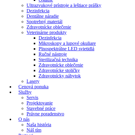
Ultrazvukové prístroje a leštiace prášky
Dezinfekcia
Dentálne náradie
Spotrebný materiál
Zdravotnícke oblečenie
Veterinárne produkty
Dezinfekcia
Mikroskopy a lupové okuliare
Plnospektrálne LED svietidlá
Ručné nástroje
Sterilizačná technika
Zdravotnícke oblečenie
Zdravotnícke stoličky
Zdravotnícky nábytok
Lasery
Cenová ponuka
Služby
Servis
Projektovanie
Stavebné práce
Právne poradenstvo
O nás
Naša história
Náš tím