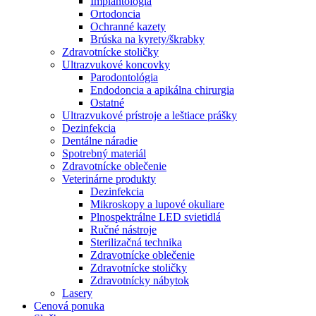
Implantológia
Ortodoncia
Ochranné kazety
Brúska na kyrety/škrabky
Zdravotnícke stoličky
Ultrazvukové koncovky
Parodontológia
Endodoncia a apikálna chirurgia
Ostatné
Ultrazvukové prístroje a leštiace prášky
Dezinfekcia
Dentálne náradie
Spotrebný materiál
Zdravotnícke oblečenie
Veterinárne produkty
Dezinfekcia
Mikroskopy a lupové okuliare
Plnospektrálne LED svietidlá
Ručné nástroje
Sterilizačná technika
Zdravotnícke oblečenie
Zdravotnícke stoličky
Zdravotnícky nábytok
Lasery
Cenová ponuka