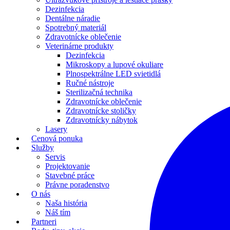
Dezinfekcia
Dentálne náradie
Spotrebný materiál
Zdravotnícke oblečenie
Veterinárne produkty
Dezinfekcia
Mikroskopy a lupové okuliare
Plnospektrálne LED svietidlá
Ručné nástroje
Sterilizačná technika
Zdravotnícke oblečenie
Zdravotnícke stoličky
Zdravotnícky nábytok
Lasery
Cenová ponuka
Služby
Servis
Projektovanie
Stavebné práce
Právne poradenstvo
O nás
Naša história
Náš tím
Partneri