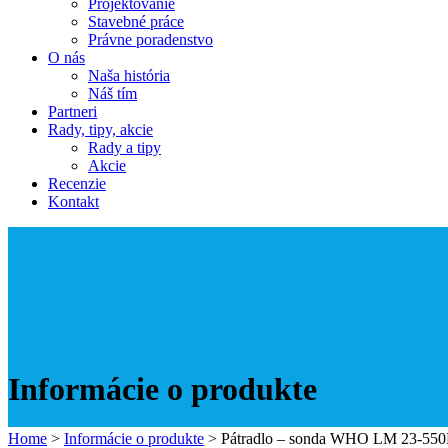
Projektovanie
Stavebné práce
Právne poradenstvo
O nás
Naša história
Náš tím
Partneri
Rady, tipy, akcie
Rady a tipy
Akcie
Recenzie
Kontakt
Informácie o produkte
Home
>
Informácie o produkte
>
Pátradlo – sonda WHO LM 23-55