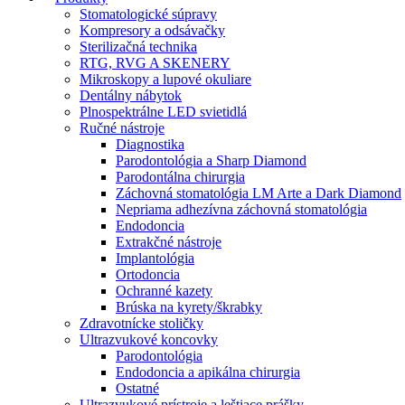
Stomatologické súpravy
Kompresory a odsávačky
Sterilizačná technika
RTG, RVG A SKENERY
Mikroskopy a lupové okuliare
Dentálny nábytok
Plnospektrálne LED svietidlá
Ručné nástroje
Diagnostika
Parodontológia a Sharp Diamond
Parodontálna chirurgia
Záchovná stomatológia LM Arte a Dark Diamond
Nepriama adhezívna záchovná stomatológia
Endodoncia
Extrakčné nástroje
Implantológia
Ortodoncia
Ochranné kazety
Brúska na kyrety/škrabky
Zdravotnícke stoličky
Ultrazvukové koncovky
Parodontológia
Endodoncia a apikálna chirurgia
Ostatné
Ultrazvukové prístroje a leštiace prášky