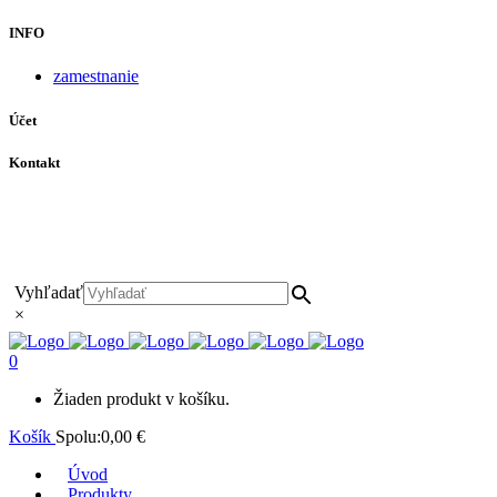
INFO
zamestnanie
Účet
Kontakt
+421 911 628 215
+421 911 965 062
hls-body@hls-body.sk
Družstevná 431/6 Stará Turá
Vyhľadať
×
0
Žiaden produkt v košíku.
Košík
Spolu:
0,00
€
Úvod
Produkty