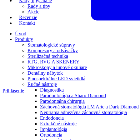
Rady, tipy, akcie
Rady a tipy
Akcie
Recenzie
Kontakt
Úvod
Produkty
Stomatologické súpravy
Kompresory a odsávačky
Sterilizačná technika
RTG, RVG A SKENERY
Mikroskopy a lupové okuliare
Dentálny nábytok
Plnospektrálne LED svietidlá
Ručné nástroje
Diagnostika
Prihlásenie
Parodontológia a Sharp Diamond
Parodontálna chirurgia
Záchovná stomatológia LM Arte a Dark Diamond
Nepriama adhezívna záchovná stomatológia
Endodoncia
Extrakčné nástroje
Implantológia
Ortodoncia