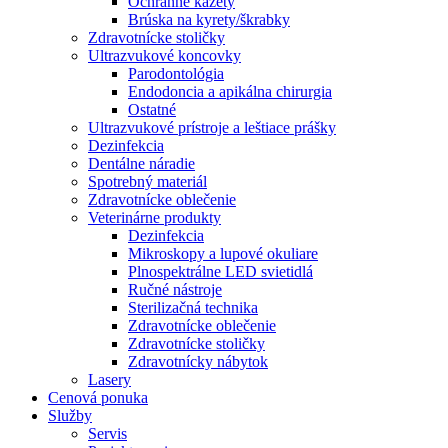
Ochranné kazety
Brúska na kyrety/škrabky
Zdravotnícke stoličky
Ultrazvukové koncovky
Parodontológia
Endodoncia a apikálna chirurgia
Ostatné
Ultrazvukové prístroje a leštiace prášky
Dezinfekcia
Dentálne náradie
Spotrebný materiál
Zdravotnícke oblečenie
Veterinárne produkty
Dezinfekcia
Mikroskopy a lupové okuliare
Plnospektrálne LED svietidlá
Ručné nástroje
Sterilizačná technika
Zdravotnícke oblečenie
Zdravotnícke stoličky
Zdravotnícky nábytok
Lasery
Cenová ponuka
Služby
Servis