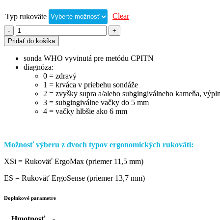
Clear
Typ rukoväte
Pridať do košíka
sonda WHO vyvinutá pre metódu CPITN
diagnóza:
0 = zdravý
1 = krváca v priebehu sondáže
2 = zvyšky supra a/alebo subgingiválneho kameňa, výpl
3 = subgingiválne vačky do 5 mm
4 = vačky hlbšie ako 6 mm
Možnosť výberu z dvoch typov ergonomických rukovätí:
XSi = Rukoväť ErgoMax (priemer 11,5 mm)
ES = Rukoväť ErgoSense (priemer 13,7 mm)
Doplnkové parametre
Hmotnosť
-