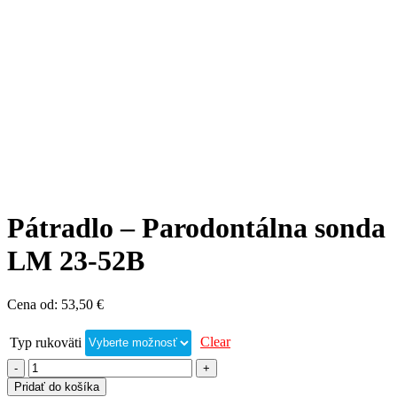
Pátradlo – Parodontálna sonda
LM 23-52B
Cena od:
53,50
€
Clear
Typ rukoväti
Pridať do košíka