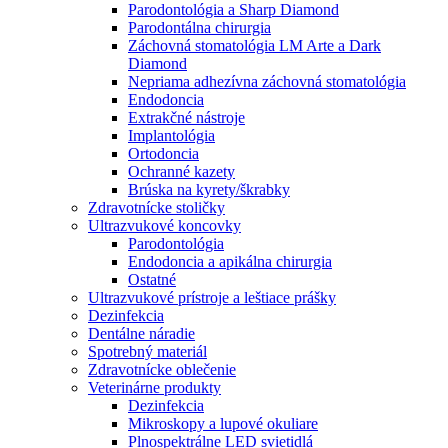
Parodontológia a Sharp Diamond
Parodontálna chirurgia
Záchovná stomatológia LM Arte a Dark
Diamond
Nepriama adhezívna záchovná stomatológia
Endodoncia
Extrakčné nástroje
Implantológia
Ortodoncia
Ochranné kazety
Brúska na kyrety/škrabky
Zdravotnícke stoličky
Ultrazvukové koncovky
Parodontológia
Endodoncia a apikálna chirurgia
Ostatné
Ultrazvukové prístroje a leštiace prášky
Dezinfekcia
Dentálne náradie
Spotrebný materiál
Zdravotnícke oblečenie
Veterinárne produkty
Dezinfekcia
Mikroskopy a lupové okuliare
Plnospektrálne LED svietidlá