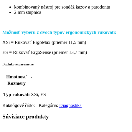
kombinovaný nástroj pre sondáž kazov a parodontu
2 mm stupnica
Možnosť výberu z dvoch typov ergonomických rukovätí:
XSi = Rukoväť ErgoMax (priemer 11,5 mm)
ES = Rukoväť ErgoSense (priemer 13,7 mm)
Doplnkové parametre
Hmotnosť
-
Rozmery
-
Typ rukoväti
XSi, ES
Katalógové číslo:
-
Kategória:
Diagnostika
Súvisiace produkty