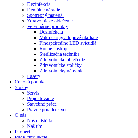
Dezinfekcia
Dentálne náradie
Spotrebný materiál
Zdravotnícke oblečenie
Veterinárne produkty
Dezinfekcia
Mikroskopy a lupové okuliare
Plnospektrálne LED svietidlá
Ručné nástroje
Sterilizačná technika
Zdravotnícke oblečenie
Zdravotnícke stoličky
Zdravotnícky nábytok
Lasery
Cenová ponuka
Služby
Servis
Projektovanie
Stavebné práce
Právne poradenstvo
O nás
Naša história
Náš tím
Partneri
Rady, tipy, akcie