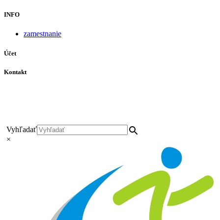
INFO
zamestnanie
Účet
Kontakt
+421 911 628 215
+421 911 965 062
hls-body@hls-body.sk
Družstevná 431/6 Stará Turá
Vyhľadať
×