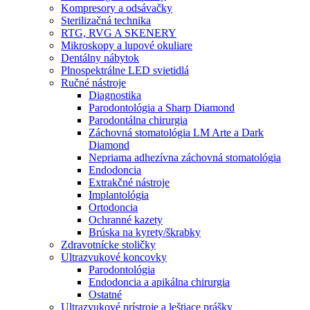
Kompresory a odsávačky
Sterilizačná technika
RTG, RVG A SKENERY
Mikroskopy a lupové okuliare
Dentálny nábytok
Plnospektrálne LED svietidlá
Ručné nástroje
Diagnostika
Parodontológia a Sharp Diamond
Parodontálna chirurgia
Záchovná stomatológia LM Arte a Dark
Diamond
Nepriama adhezívna záchovná stomatológia
Endodoncia
Extrakčné nástroje
Implantológia
Ortodoncia
Ochranné kazety
Brúska na kyrety/škrabky
Zdravotnícke stoličky
Ultrazvukové koncovky
Parodontológia
Endodoncia a apikálna chirurgia
Ostatné
Ultrazvukové prístroje a leštiace prášky