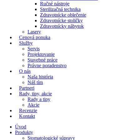
Ručné nástroje
Sterilizačná technika
Zdravotnícke oblečenie
Zdravotnícke stoličky
Zdravotnícky nábytok
Lasery
Cenová ponuka
Služby
Servis
Projektovanie
Stavebné práce
Právne poradenstvo
O nás
Naša história
Náš tím
Partneri
Rady, tipy, akcie
Rady a tipy
Akcie
Recenzie
Kontakt
Úvod
Produkty
Stomatologické súpravy