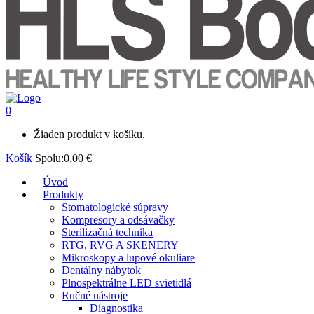
0
Žiaden produkt v košíku.
Košík
Spolu:
0,00
€
Úvod
Produkty
Stomatologické súpravy
Kompresory a odsávačky
Sterilizačná technika
RTG, RVG A SKENERY
Mikroskopy a lupové okuliare
Dentálny nábytok
Plnospektrálne LED svietidlá
Ručné nástroje
Diagnostika