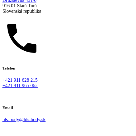
Družstevná 431/6
916 01 Stará Turá
Slovenská republika
Telefón
+421 911 628 215
+421 911 965 062
Email
hls-body@hls-body.sk