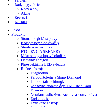
Partneri
Rady, tipy, akcie
Rady a tipy
Akcie
Recenzie
Kontakt
Úvod
Produkty
Stomatologické súpravy
Kompresory a odsávačky
Sterilizačná technika
RTG, RVG A SKENERY
Mikroskopy a lupové okuliare
Dentálny nábytok
Plnospektrálne LED svietidlá
Ručné nástroje
Diagnostika
Parodontológia a Sharp Diamond
Parodontálna chirurgia
Záchovná stomatológia LM Arte a Dark
Diamond
Nepriama adhezívna záchovná stomatológia
Endodoncia
Extrakčné nástroje