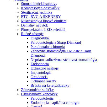
Stomatologické súpravy
Kompresory a odsávačky
Sterilizačná technika
RTG, RVG A SKENERY
Mikroskopy a lupové okuliare
Dentálny nábytok
Plnospektrálne LED svietidlá
Ručné nástroje
Diagnostika
Parodontológia a Sharp Diamond
Parodontálna chirurgia
Záchovná stomatológia LM Arte a Dark
Diamond
Nepriama adhezívna záchovná stomatológia
Endodoncia
Extrakčné nástroje
Implantológia
Ortodoncia
Ochranné kazety
Brúska na kyrety/škrabky
Zdravotnícke stoličky
Ultrazvukové koncovky
Parodontológia
Endodoncia a apikálna chirurgia
Ostatné