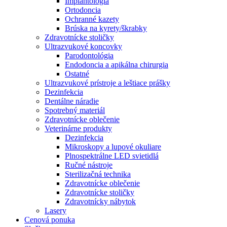
Implantológia
Ortodoncia
Ochranné kazety
Brúska na kyrety/škrabky
Zdravotnícke stoličky
Ultrazvukové koncovky
Parodontológia
Endodoncia a apikálna chirurgia
Ostatné
Ultrazvukové prístroje a leštiace prášky
Dezinfekcia
Dentálne náradie
Spotrebný materiál
Zdravotnícke oblečenie
Veterinárne produkty
Dezinfekcia
Mikroskopy a lupové okuliare
Plnospektrálne LED svietidlá
Ručné nástroje
Sterilizačná technika
Zdravotnícke oblečenie
Zdravotnícke stoličky
Zdravotnícky nábytok
Lasery
Cenová ponuka