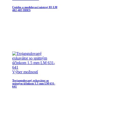
Cpátko a modelovací nástroj IO LM
482-483 DDES
Výber možností
Trojangulovaný exkavátor so
spätným účinkom 1.5 mm LM 631-
641