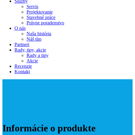
Služby
Servis
Projektovanie
Stavebné práce
Právne poradenstvo
O nás
Naša história
Náš tím
Partneri
Rady, tipy, akcie
Rady a tipy
Akcie
Recenzie
Kontakt
Informácie o produkte