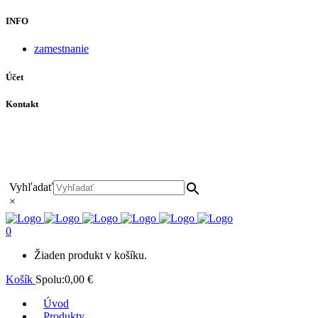
INFO
zamestnanie
Účet
Kontakt
+421 911 628 215
+421 911 965 062
hls-body@hls-body.sk
Družstevná 431/6 Stará Turá
Vyhľadať
×
0
Žiaden produkt v košíku.
Košík
Spolu:
0,00
€
Úvod
Produkty