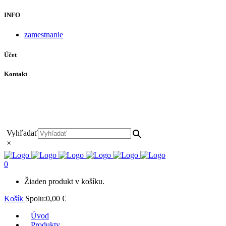
INFO
zamestnanie
Účet
Kontakt
+421 911 628 215
+421 911 965 062
hls-body@hls-body.sk
Družstevná 431/6 Stará Turá
Vyhľadať
×
0
Žiaden produkt v košíku.
Košík
Spolu:
0,00
€
Úvod
Produkty