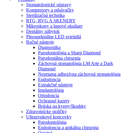
Stomatologické súpravy
Kompresory a odsávačky
Sterilizačná technika
RTG, RVG A SKENERY
Mikroskopy a lupové okuliare
Dentálny nábytok
Plnospektrálne LED svietidlá
Ručné nástroje
Diagnostika
Parodontológia a Sharp Diamond
Parodontálna chirurgia
Záchovná stomatológia LM Arte a Dark
Diamond
Nepriama adhezívna záchovná stomatológia
Endodoncia
Extrakčné nástroje
Implantológia
Ortodoncia
Ochranné kazety
Brúska na kyrety/škrabky
Zdravotnícke stoličky
Ultrazvukové koncovky
Parodontológia
Endodoncia a apikálna chirurgia
Ostatné