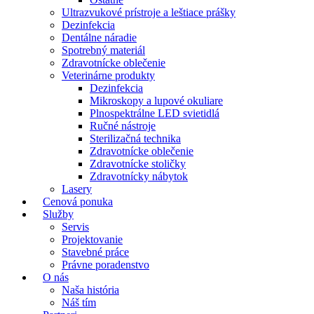
Ultrazvukové prístroje a leštiace prášky
Dezinfekcia
Dentálne náradie
Spotrebný materiál
Zdravotnícke oblečenie
Veterinárne produkty
Dezinfekcia
Mikroskopy a lupové okuliare
Plnospektrálne LED svietidlá
Ručné nástroje
Sterilizačná technika
Zdravotnícke oblečenie
Zdravotnícke stoličky
Zdravotnícky nábytok
Lasery
Cenová ponuka
Služby
Servis
Projektovanie
Stavebné práce
Právne poradenstvo
O nás
Naša história
Náš tím