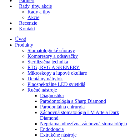
Partneri
Rady, tipy, akcie
Rady a tipy
Akcie
Recenzie
Kontakt
Úvod
Produkty
Stomatologické súpravy
Kompresory a odsávačky
Sterilizačná technika
RTG, RVG A SKENERY
Mikroskopy a lupové okuliare
Dentálny nábytok
Plnospektrálne LED svietidlá
Ručné nástroje
Diagnostika
Parodontológia a Sharp Diamond
Parodontálna chirurgia
Záchovná stomatológia LM Arte a Dark
Diamond
Nepriama adhezívna záchovná stomatológia
Endodoncia
Extrakčné nástroje