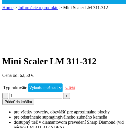
Home
>
Informácie o produkte
>
Mini Scaler LM 311-312
Mini Scaler LM 311-312
Cena od:
62,50
€
Clear
Typ rukoväte
Pridať do košíka
pre všetky povrchy, obzvlášť pre aproximálne plochy
pre odstránenie supragingiválneho zubného kameňa
dostupný tiež v diamantovom prevedení Sharp Diamond (viď
nástroj LM 311-312 SDES)