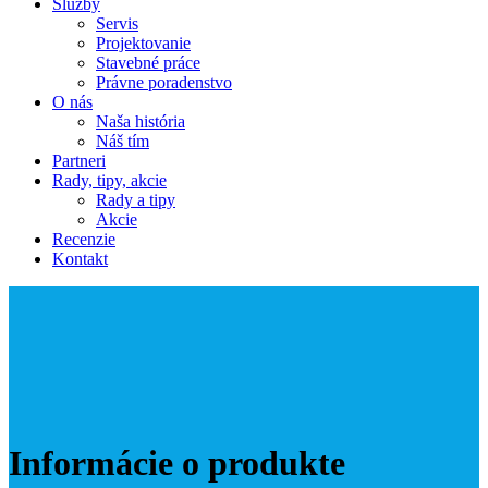
Služby
Servis
Projektovanie
Stavebné práce
Právne poradenstvo
O nás
Naša história
Náš tím
Partneri
Rady, tipy, akcie
Rady a tipy
Akcie
Recenzie
Kontakt
Informácie o produkte