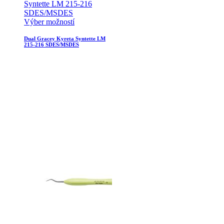
Výber možností
Dual Gracey Kyreta Syntette LM
215-216 SDES/MSDES