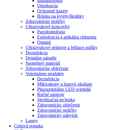
Implantológia
Ortodoncia
Ochranné kazety
Brúska na kyrety/škrabky
Zdravotnícke stoličky
Ultrazvukové koncovky
Parodontológia
Endodoncia a apikálna chirurgia
Ostatné
Ultrazvukové prístroje a leštiace prášky
Dezinfekcia
Dentálne náradie
Spotrebný materiál
Zdravotnícke oblečenie
Veterinárne produkty
Dezinfekcia
Mikroskopy a lupové okuliare
Plnospektrálne LED svietidlá
Ručné nástroje
Sterilizačná technika
Zdravotnícke oblečenie
Zdravotnícke stoličky
Zdravotnícky nábytok
Lasery
Cenová ponuka