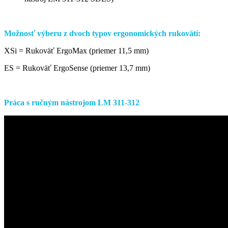
Možnosť výberu z dvoch typov ergonomických rukovätí:
XSi = Rukoväť ErgoMax (priemer 11,5 mm)
ES = Rukoväť ErgoSense (priemer 13,7 mm)
Práca s ručným nástrojom LM 311-312