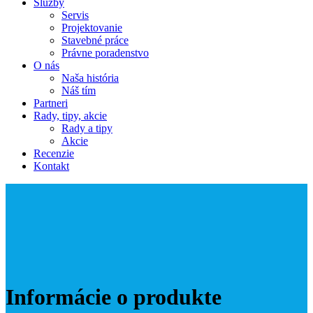
Služby
Servis
Projektovanie
Stavebné práce
Právne poradenstvo
O nás
Naša história
Náš tím
Partneri
Rady, tipy, akcie
Rady a tipy
Akcie
Recenzie
Kontakt
Informácie o produkte