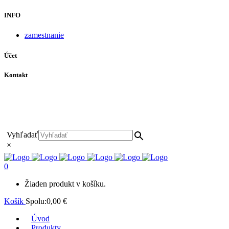
INFO
zamestnanie
Účet
Kontakt
+421 911 628 215
+421 911 965 062
hls-body@hls-body.sk
Družstevná 431/6 Stará Turá
Vyhľadať
×
0
Žiaden produkt v košíku.
Košík
Spolu:
0,00
€
Úvod
Produkty