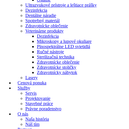
Ultrazvukové prístroje a leštiace prášky
Dezinfekcia
Dentálne náradie
Spotrebný materiál
Zdravotnícke oblečenie
Veterinárne produkty
Dezinfekcia
Mikroskopy a lupové okuliare
Plnospektrálne LED svietidlá
Ručné nástroje
Sterilizačná technika
Zdravotnícke oblečenie
Zdravotnícke stoličky
Zdravotnícky nábytok
Lasery
Cenová ponuka
Služby
Servis
Projektovanie
Stavebné práce
Právne poradenstvo
O nás
Naša história
Náš tím