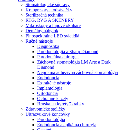
Stomatologické súpravy
Kompresory a odsávačky
Sterilizačná technika
RTG, RVG A SKENERY
Mikroskopy a lupové okuliare
Dentálny nábytok
Plnospektrálne LED svietidlá
Ručné nástroje
Diagnostika
Parodontológia a Sharp Diamond
Parodontálna chirurgia
Záchovná stomatológia LM Arte a Dark
Diamond
Nepriama adhezívna záchovná stomatológia
Endodoncia
Extrakčné nástroje
Implantológia
Ortodoncia
Ochranné kazety
Brúska na kyrety/škrabky
Zdravotnícke stoličky
Ultrazvukové koncovky
Parodontológia
Endodoncia a apikálna chirurgia
Ostatné