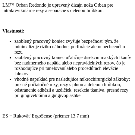
LM™ Orban Redondo je upravený dizajn noža Orban pre
intrakrevikulárne rezy a separácie s delenou hrúbkou.
Vlastnosti:
zaoblený pracovný koniec zvyšuje bezpečnosť tým, že
minimalizuje riziko náhodnej perforácie alebo nechceného
rezu
zaoblený pracovný koniec uľahčuje disekciu mäkkých tkanív
bez nadmerného napätia alebo nepravidelných rezov, čo je
rozhodujúce pri tunelovaní alebo procedúrach elevácie
lalokov
vhodné napríklad pre nasledujúce mikrochirurgické zákroky:
presné počiatočné rezy, rezy s plnou a delenou hrúbkou,
odstránenie adhézií a uzdičiek, resekcia tkaniva, presné rezy
pri gingivektómii a gingivoplastike
ES = Rukoväť ErgoSense (priemer 13,7 mm)