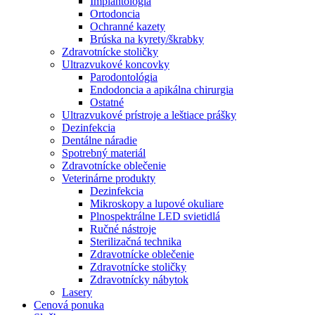
Implantológia
Ortodoncia
Ochranné kazety
Brúska na kyrety/škrabky
Zdravotnícke stoličky
Ultrazvukové koncovky
Parodontológia
Endodoncia a apikálna chirurgia
Ostatné
Ultrazvukové prístroje a leštiace prášky
Dezinfekcia
Dentálne náradie
Spotrebný materiál
Zdravotnícke oblečenie
Veterinárne produkty
Dezinfekcia
Mikroskopy a lupové okuliare
Plnospektrálne LED svietidlá
Ručné nástroje
Sterilizačná technika
Zdravotnícke oblečenie
Zdravotnícke stoličky
Zdravotnícky nábytok
Lasery
Cenová ponuka