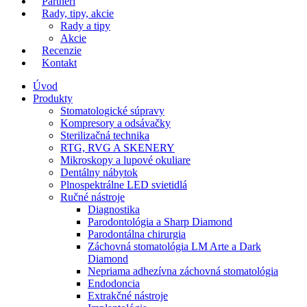
Partneri
Rady, tipy, akcie
Rady a tipy
Akcie
Recenzie
Kontakt
Úvod
Produkty
Stomatologické súpravy
Kompresory a odsávačky
Sterilizačná technika
RTG, RVG A SKENERY
Mikroskopy a lupové okuliare
Dentálny nábytok
Plnospektrálne LED svietidlá
Ručné nástroje
Diagnostika
Parodontológia a Sharp Diamond
Parodontálna chirurgia
Záchovná stomatológia LM Arte a Dark
Diamond
Nepriama adhezívna záchovná stomatológia
Endodoncia
Extrakčné nástroje