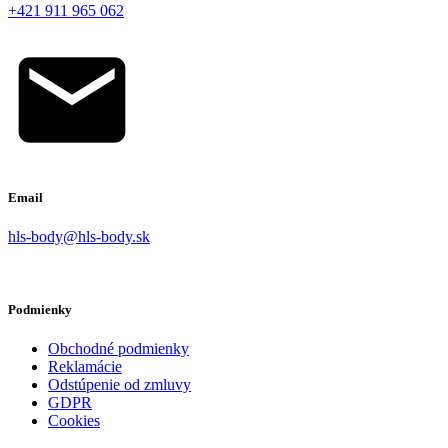
+421 911 965 062
Email
hls-body@hls-body.sk
Podmienky
Obchodné podmienky
Reklamácie
Odstúpenie od zmluvy
GDPR
Cookies