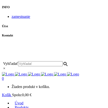
INFO
zamestnanie
Účet
Kontakt
+421 911 628 215
+421 911 965 062
hls-body@hls-body.sk
Družstevná 431/6 Stará Turá
Vyhľadať
×
0
Žiaden produkt v košíku.
Košík
Spolu:
0,00
€
Úvod
Produkty