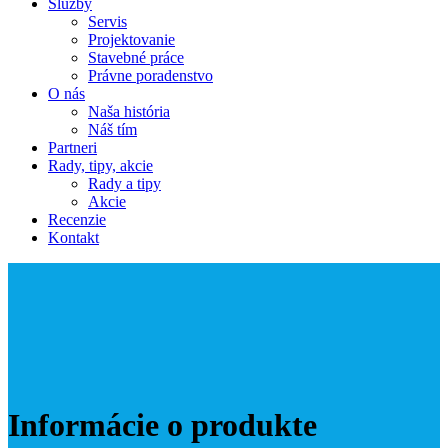
Služby
Servis
Projektovanie
Stavebné práce
Právne poradenstvo
O nás
Naša história
Náš tím
Partneri
Rady, tipy, akcie
Rady a tipy
Akcie
Recenzie
Kontakt
Informácie o produkte