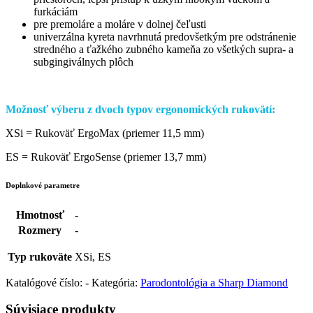
furkáciám
pre premoláre a moláre v dolnej čeľusti
univerzálna kyreta navrhnutá predovšetkým pre odstránenie
stredného a ťažkého zubného kameňa zo všetkých supra- a
subgingiválnych plôch
Možnosť výberu z dvoch typov ergonomických rukovätí:
XSi = Rukoväť ErgoMax (priemer 11,5 mm)
ES = Rukoväť ErgoSense (priemer 13,7 mm)
Doplnkové parametre
Hmotnosť
-
Rozmery
-
Typ rukoväte
XSi, ES
Katalógové číslo:
-
Kategória:
Parodontológia a Sharp Diamond
Súvisiace produkty