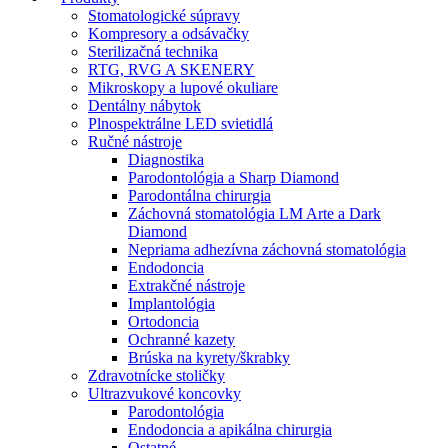
Stomatologické súpravy
Kompresory a odsávačky
Sterilizačná technika
RTG, RVG A SKENERY
Mikroskopy a lupové okuliare
Dentálny nábytok
Plnospektrálne LED svietidlá
Ručné nástroje
Diagnostika
Parodontológia a Sharp Diamond
Parodontálna chirurgia
Záchovná stomatológia LM Arte a Dark
Diamond
Nepriama adhezívna záchovná stomatológia
Endodoncia
Extrakčné nástroje
Implantológia
Ortodoncia
Ochranné kazety
Brúska na kyrety/škrabky
Zdravotnícke stoličky
Ultrazvukové koncovky
Parodontológia
Endodoncia a apikálna chirurgia
Ostatné