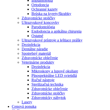
Implantológia
Ortodoncia
Ochranné kazety
Brúska na kyrety/škrabky
Zdravotnícke stoličky
Ultrazvukové koncovky
Parodontológia
Endodoncia a apikálna chirurgia
Ostatné
Ultrazvukové prístroje a leštiace prášky
Dezinfekcia
Dentálne náradie
Spotrebný materiál
Zdravotnícke oblečenie
Veterinárne produkty
Dezinfekcia
Mikroskopy a lupové okuliare
Plnospektrálne LED svietidlá
Ručné nástroje
Sterilizačná technika
Zdravotnícke oblečenie
Zdravotnícke stoličky
Zdravotnícky nábytok
Lasery
Cenová ponuka