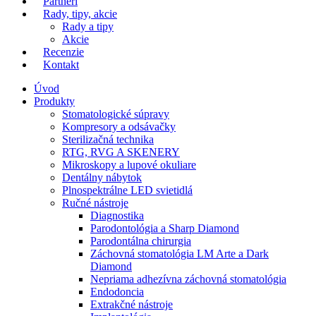
Partneri
Rady, tipy, akcie
Rady a tipy
Akcie
Recenzie
Kontakt
Úvod
Produkty
Stomatologické súpravy
Kompresory a odsávačky
Sterilizačná technika
RTG, RVG A SKENERY
Mikroskopy a lupové okuliare
Dentálny nábytok
Plnospektrálne LED svietidlá
Ručné nástroje
Diagnostika
Parodontológia a Sharp Diamond
Parodontálna chirurgia
Záchovná stomatológia LM Arte a Dark
Diamond
Nepriama adhezívna záchovná stomatológia
Endodoncia
Extrakčné nástroje