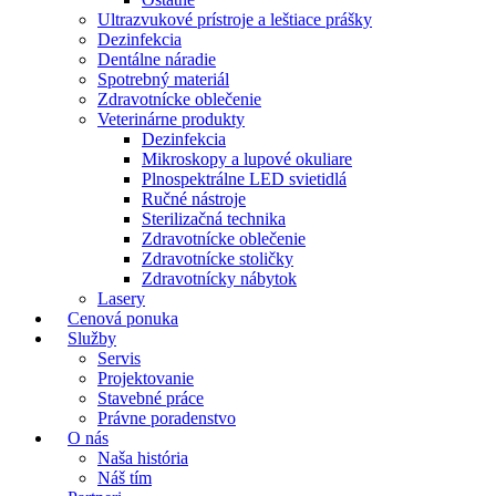
Ultrazvukové prístroje a leštiace prášky
Dezinfekcia
Dentálne náradie
Spotrebný materiál
Zdravotnícke oblečenie
Veterinárne produkty
Dezinfekcia
Mikroskopy a lupové okuliare
Plnospektrálne LED svietidlá
Ručné nástroje
Sterilizačná technika
Zdravotnícke oblečenie
Zdravotnícke stoličky
Zdravotnícky nábytok
Lasery
Cenová ponuka
Služby
Servis
Projektovanie
Stavebné práce
Právne poradenstvo
O nás
Naša história
Náš tím