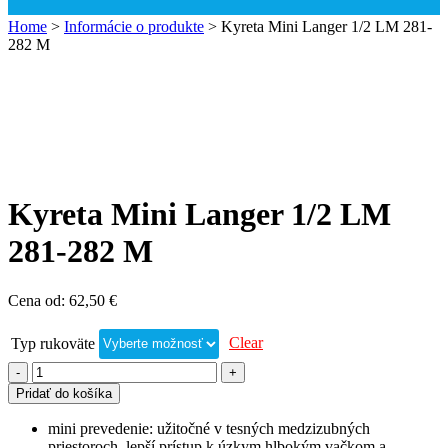
Home
>
Informácie o produkte
>
Kyreta Mini Langer 1/2 LM 281-
282 M
Kyreta Mini Langer 1/2 LM
281-282 M
Cena od:
62,50
€
Clear
Typ rukoväte
Pridať do košíka
mini prevedenie: užitočné v tesných medzizubných
priestoroch, lepší prístup k úzkym hlbokým vačkom a