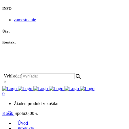
INFO
zamestnanie
Účet
Kontakt
+421 911 628 215
+421 911 965 062
hls-body@hls-body.sk
Družstevná 431/6 Stará Turá
Vyhľadať
×
0
Žiaden produkt v košíku.
Košík
Spolu:
0,00
€
Úvod
Produkty