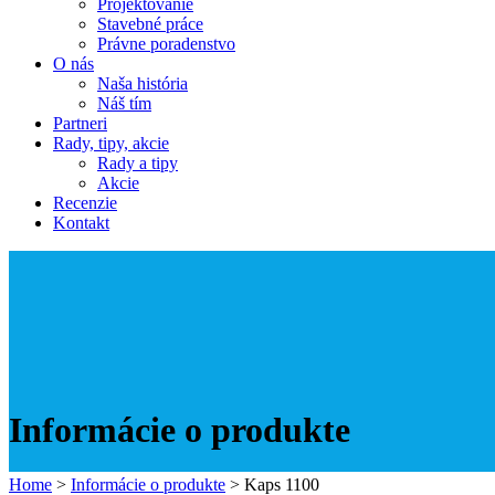
Projektovanie
Stavebné práce
Právne poradenstvo
O nás
Naša história
Náš tím
Partneri
Rady, tipy, akcie
Rady a tipy
Akcie
Recenzie
Kontakt
Informácie o produkte
Home
>
Informácie o produkte
>
Kaps 1100