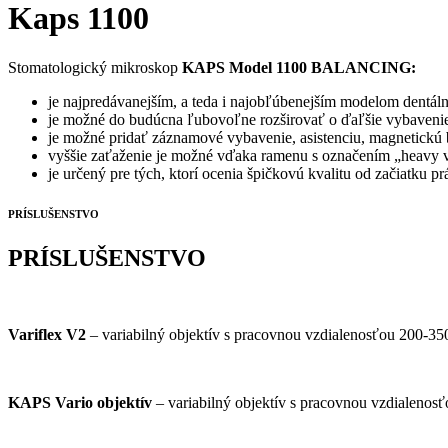
Kaps 1100
Stomatologický mikroskop
KAPS
Model 1100 BALANCING:
je najpredávanejším, a teda i najobľúbenejším modelom dent
je možné do budúcna ľubovoľne rozširovať o ďaľšie vybavenie
je možné pridať záznamové vybavenie, asistenciu, magnetickú 
vyššie zaťaženie je možné vďaka ramenu s označením „heavy ve
je určený pre tých, ktorí ocenia špičkovú kvalitu od začiatk
PRÍSLUŠENSTVO
PRÍSLUŠENSTVO
Variflex V2
– variabilný objektív s pracovnou vzdialenosťou 200-3
KAPS Vario objektív
– variabilný objektív s pracovnou vzdialenos