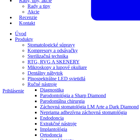
Rady, tipy, akcie
Rady a tipy
Akcie
Recenzie
Kontakt
Úvod
Produkty
Stomatologické súpravy
Kompresory a odsávačky
Sterilizačná technika
RTG, RVG A SKENERY
Mikroskopy a lupové okuliare
Dentálny nábytok
Plnospektrálne LED svietidlá
Ručné nástroje
Diagnostika
Prihlásenie
Parodontológia a Sharp Diamond
Parodontálna chirurgia
Záchovná stomatológia LM Arte a Dark Diamond
Nepriama adhezívna záchovná stomatológia
Endodoncia
Extrakčné nástroje
Implantológia
Ortodoncia