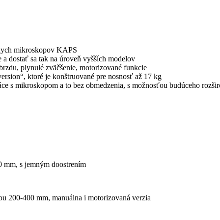
álnych mikroskopov KAPS
 a dostať sa tak na úroveň vyšších modelov
brzdu, plynulé zväčšenie, motorizované funkcie
rsion“, ktoré je konštruované pre nosnosť až 17 kg
u práce s mikroskopom a to bez obmedzenia, s možnosťou budúceho rozš
50 mm, s jemným doostrením
ťou 200-400 mm, manuálna i motorizovaná verzia