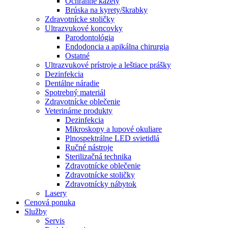
Ochranné kazety
Brúska na kyrety/škrabky
Zdravotnícke stoličky
Ultrazvukové koncovky
Parodontológia
Endodoncia a apikálna chirurgia
Ostatné
Ultrazvukové prístroje a leštiace prášky
Dezinfekcia
Dentálne náradie
Spotrebný materiál
Zdravotnícke oblečenie
Veterinárne produkty
Dezinfekcia
Mikroskopy a lupové okuliare
Plnospektrálne LED svietidlá
Ručné nástroje
Sterilizačná technika
Zdravotnícke oblečenie
Zdravotnícke stoličky
Zdravotnícky nábytok
Lasery
Cenová ponuka
Služby
Servis