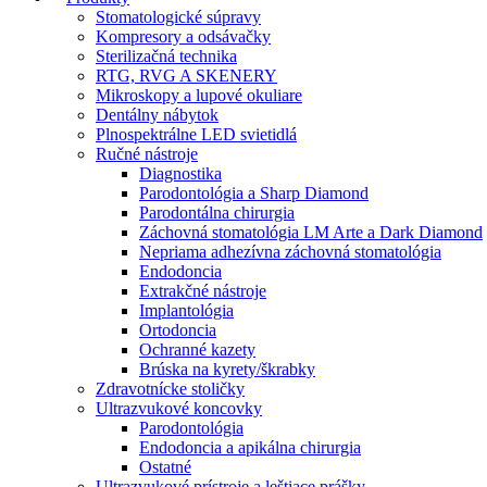
Stomatologické súpravy
Kompresory a odsávačky
Sterilizačná technika
RTG, RVG A SKENERY
Mikroskopy a lupové okuliare
Dentálny nábytok
Plnospektrálne LED svietidlá
Ručné nástroje
Diagnostika
Parodontológia a Sharp Diamond
Parodontálna chirurgia
Záchovná stomatológia LM Arte a Dark Diamond
Nepriama adhezívna záchovná stomatológia
Endodoncia
Extrakčné nástroje
Implantológia
Ortodoncia
Ochranné kazety
Brúska na kyrety/škrabky
Zdravotnícke stoličky
Ultrazvukové koncovky
Parodontológia
Endodoncia a apikálna chirurgia
Ostatné
Ultrazvukové prístroje a leštiace prášky