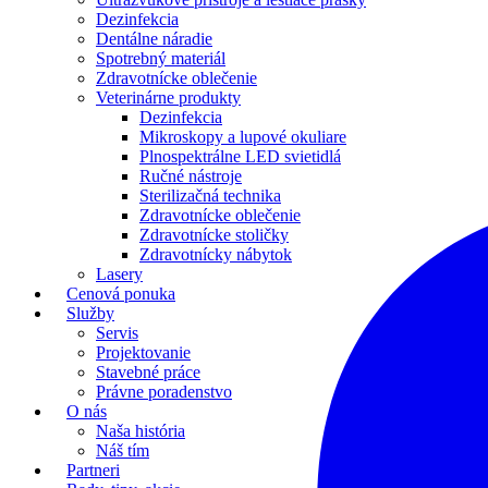
Dezinfekcia
Dentálne náradie
Spotrebný materiál
Zdravotnícke oblečenie
Veterinárne produkty
Dezinfekcia
Mikroskopy a lupové okuliare
Plnospektrálne LED svietidlá
Ručné nástroje
Sterilizačná technika
Zdravotnícke oblečenie
Zdravotnícke stoličky
Zdravotnícky nábytok
Lasery
Cenová ponuka
Služby
Servis
Projektovanie
Stavebné práce
Právne poradenstvo
O nás
Naša história
Náš tím
Partneri