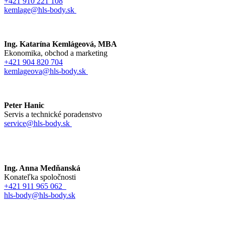
+421 910 221 108
kemlage@hls-body.sk
Ing. Katarína Kemlágeová, MBA
Ekonomika, obchod a marketing
+421 904 820 704
kemlageova@hls-body.sk
Peter Hanic
Servis a technické poradenstvo
service@hls-body.sk
Ing. Anna Medňanská
Konateľka spoločnosti
+421 911 965 062
hls-body@hls-body.sk