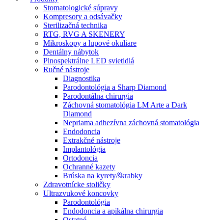
Stomatologické súpravy
Kompresory a odsávačky
Sterilizačná technika
RTG, RVG A SKENERY
Mikroskopy a lupové okuliare
Dentálny nábytok
Plnospektrálne LED svietidlá
Ručné nástroje
Diagnostika
Parodontológia a Sharp Diamond
Parodontálna chirurgia
Záchovná stomatológia LM Arte a Dark
Diamond
Nepriama adhezívna záchovná stomatológia
Endodoncia
Extrakčné nástroje
Implantológia
Ortodoncia
Ochranné kazety
Brúska na kyrety/škrabky
Zdravotnícke stoličky
Ultrazvukové koncovky
Parodontológia
Endodoncia a apikálna chirurgia
Ostatné