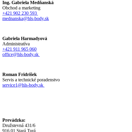
Ing. Gabriela Medňanská
Obchod a marketing
+421 902 230 593
mednanska@hls-body.sk
Gabriela Harmadyová
Administratíva
+421 911 965 060
office@hls-body.sk
Roman Fridrišek
Servis a technické poradenstvo
service1@hls-body.sk
Prevádzka:
Družstevná 431/6
916 01 Stará Turá