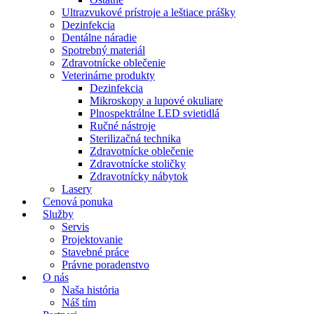
Ultrazvukové prístroje a leštiace prášky
Dezinfekcia
Dentálne náradie
Spotrebný materiál
Zdravotnícke oblečenie
Veterinárne produkty
Dezinfekcia
Mikroskopy a lupové okuliare
Plnospektrálne LED svietidlá
Ručné nástroje
Sterilizačná technika
Zdravotnícke oblečenie
Zdravotnícke stoličky
Zdravotnícky nábytok
Lasery
Cenová ponuka
Služby
Servis
Projektovanie
Stavebné práce
Právne poradenstvo
O nás
Naša história
Náš tím