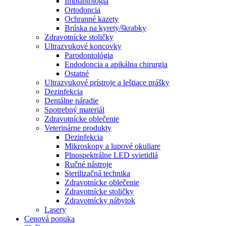
Implantológia
Ortodoncia
Ochranné kazety
Brúska na kyrety/škrabky
Zdravotnícke stoličky
Ultrazvukové koncovky
Parodontológia
Endodoncia a apikálna chirurgia
Ostatné
Ultrazvukové prístroje a leštiace prášky
Dezinfekcia
Dentálne náradie
Spotrebný materiál
Zdravotnícke oblečenie
Veterinárne produkty
Dezinfekcia
Mikroskopy a lupové okuliare
Plnospektrálne LED svietidlá
Ručné nástroje
Sterilizačná technika
Zdravotnícke oblečenie
Zdravotnícke stoličky
Zdravotnícky nábytok
Lasery
Cenová ponuka