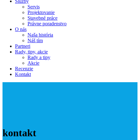
Služby
Servis
Projektovanie
Stavebné práce
Právne poradenstvo
O nás
Naša história
Náš tím
Partneri
Rady, tipy, akcie
Rady a tipy
Akcie
Recenzie
Kontakt
kontakt