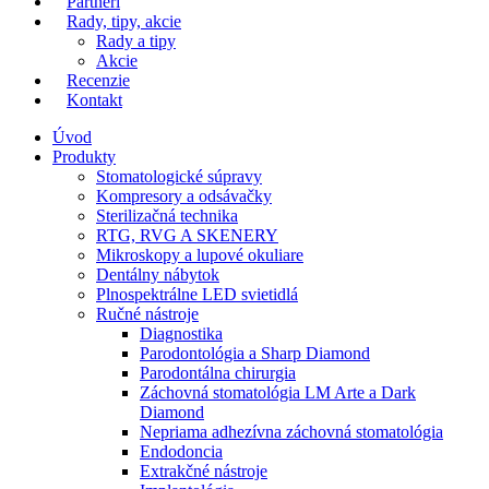
Partneri
Rady, tipy, akcie
Rady a tipy
Akcie
Recenzie
Kontakt
Úvod
Produkty
Stomatologické súpravy
Kompresory a odsávačky
Sterilizačná technika
RTG, RVG A SKENERY
Mikroskopy a lupové okuliare
Dentálny nábytok
Plnospektrálne LED svietidlá
Ručné nástroje
Diagnostika
Parodontológia a Sharp Diamond
Parodontálna chirurgia
Záchovná stomatológia LM Arte a Dark
Diamond
Nepriama adhezívna záchovná stomatológia
Endodoncia
Extrakčné nástroje