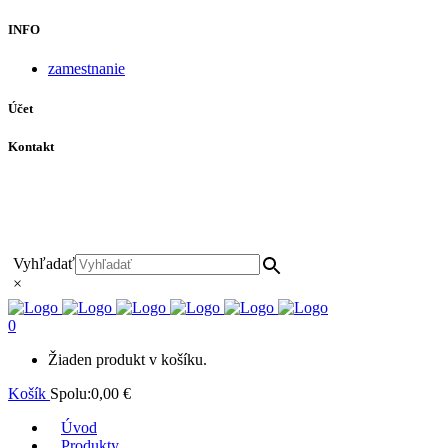
INFO
zamestnanie
Účet
Kontakt
+421 911 628 215
+421 911 965 062
hls-body@hls-body.sk
Družstevná 431/6 Stará Turá
Vyhľadať
×
0
Žiaden produkt v košíku.
Košík
Spolu:
0,00
€
Úvod
Produkty