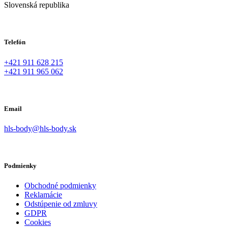
Slovenská republika
Telefón
+421 911 628 215
+421 911 965 062
Email
hls-body@hls-body.sk
Podmienky
Obchodné podmienky
Reklamácie
Odstúpenie od zmluvy
GDPR
Cookies