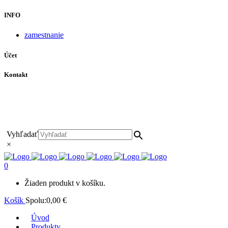
INFO
zamestnanie
Účet
Kontakt
+421 911 628 215
+421 911 965 062
hls-body@hls-body.sk
Družstevná 431/6 Stará Turá
Vyhľadať
×
0
Žiaden produkt v košíku.
Košík
Spolu:
0,00
€
Úvod
Produkty