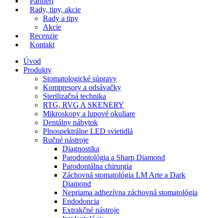
Partneri
Rady, tipy, akcie
Rady a tipy
Akcie
Recenzie
Kontakt
Úvod
Produkty
Stomatologické súpravy
Kompresory a odsávačky
Sterilizačná technika
RTG, RVG A SKENERY
Mikroskopy a lupové okuliare
Dentálny nábytok
Plnospektrálne LED svietidlá
Ručné nástroje
Diagnostika
Parodontológia a Sharp Diamond
Parodontálna chirurgia
Záchovná stomatológia LM Arte a Dark
Diamond
Nepriama adhezívna záchovná stomatológia
Endodoncia
Extrakčné nástroje