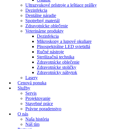
Ultrazvukové prístroje a leštiace prášky
Dezinfekcia
Dentálne náradie
Spotrebný materiál
Zdravotnícke oblečenie
Veterinárne produkty
Dezinfekcia
Mikroskopy a lupové okuliare
Plnospektrálne LED svietidlá
Ručné nástroje
Sterilizačná technika
Zdravotnícke oblečenie
Zdravotnícke stoličky
Zdravotnícky nábytok
Lasery
Cenová ponuka
Služby
Servis
Projektovanie
Stavebné práce
Právne poradenstvo
O nás
Naša história
Náš tím