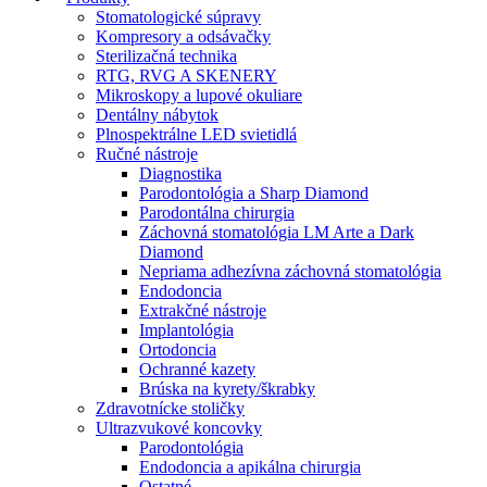
Stomatologické súpravy
Kompresory a odsávačky
Sterilizačná technika
RTG, RVG A SKENERY
Mikroskopy a lupové okuliare
Dentálny nábytok
Plnospektrálne LED svietidlá
Ručné nástroje
Diagnostika
Parodontológia a Sharp Diamond
Parodontálna chirurgia
Záchovná stomatológia LM Arte a Dark
Diamond
Nepriama adhezívna záchovná stomatológia
Endodoncia
Extrakčné nástroje
Implantológia
Ortodoncia
Ochranné kazety
Brúska na kyrety/škrabky
Zdravotnícke stoličky
Ultrazvukové koncovky
Parodontológia
Endodoncia a apikálna chirurgia
Ostatné