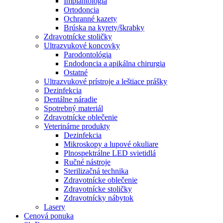
Implantológia
Ortodoncia
Ochranné kazety
Brúska na kyrety/škrabky
Zdravotnícke stoličky
Ultrazvukové koncovky
Parodontológia
Endodoncia a apikálna chirurgia
Ostatné
Ultrazvukové prístroje a leštiace prášky
Dezinfekcia
Dentálne náradie
Spotrebný materiál
Zdravotnícke oblečenie
Veterinárne produkty
Dezinfekcia
Mikroskopy a lupové okuliare
Plnospektrálne LED svietidlá
Ručné nástroje
Sterilizačná technika
Zdravotnícke oblečenie
Zdravotnícke stoličky
Zdravotnícky nábytok
Lasery
Cenová ponuka