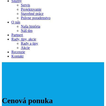
Služby
Servis
Projektovanie
Stavebné práce
Právne poradenstvo
O nás
Naša história
Náš tím
Partneri
Rady, tipy, akcie
Rady a tipy
Akcie
Recenzie
Kontakt
Cenová ponuka